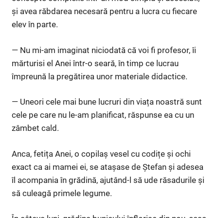
și avea răbdarea necesară pentru a lucra cu fiecare
elev în parte.
— Nu mi-am imaginat niciodată că voi fi profesor, îi
mărturisi el Anei într-o seară, în timp ce lucrau
împreună la pregătirea unor materiale didactice.
— Uneori cele mai bune lucruri din viața noastră sunt
cele pe care nu le-am planificat, răspunse ea cu un
zâmbet cald.
Anca, fetița Anei, o copilaș vesel cu codițe și ochi
exact ca ai mamei ei, se atașase de Ștefan și adesea
îl acompania în grădină, ajutând-l să ude răsadurile și
să culeagă primele legume.