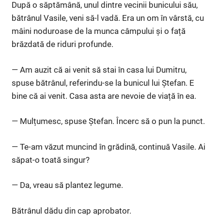
După o săptămână, unul dintre vecinii bunicului său,
bătrânul Vasile, veni să-l vadă. Era un om în vârstă, cu
mâini noduroase de la munca câmpului și o față
brăzdată de riduri profunde.
— Am auzit că ai venit să stai în casa lui Dumitru,
spuse bătrânul, referindu-se la bunicul lui Ștefan. E
bine că ai venit. Casa asta are nevoie de viață în ea.
— Mulțumesc, spuse Ștefan. Încerc să o pun la punct.
— Te-am văzut muncind în grădină, continuă Vasile. Ai
săpat-o toată singur?
— Da, vreau să plantez legume.
Bătrânul dădu din cap aprobator.