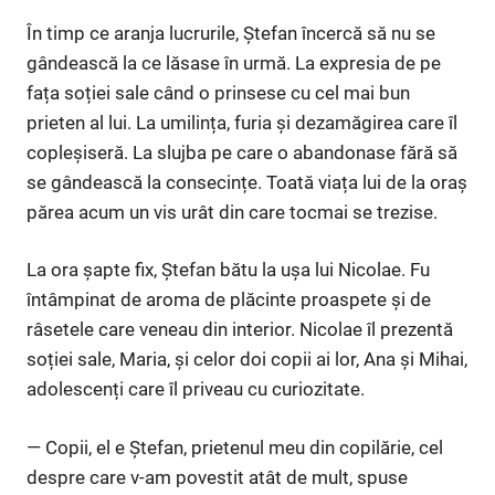
În timp ce aranja lucrurile, Ștefan încercă să nu se
gândească la ce lăsase în urmă. La expresia de pe
fața soției sale când o prinsese cu cel mai bun
prieten al lui. La umilința, furia și dezamăgirea care îl
copleșiseră. La slujba pe care o abandonase fără să
se gândească la consecințe. Toată viața lui de la oraș
părea acum un vis urât din care tocmai se trezise.
La ora șapte fix, Ștefan bătu la ușa lui Nicolae. Fu
întâmpinat de aroma de plăcinte proaspete și de
râsetele care veneau din interior. Nicolae îl prezentă
soției sale, Maria, și celor doi copii ai lor, Ana și Mihai,
adolescenți care îl priveau cu curiozitate.
— Copii, el e Ștefan, prietenul meu din copilărie, cel
despre care v-am povestit atât de mult, spuse