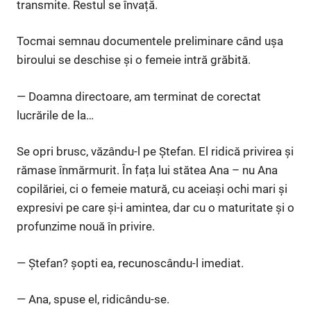
transmite. Restul se învață.
Tocmai semnau documentele preliminare când ușa
biroului se deschise și o femeie intră grăbită.
— Doamna directoare, am terminat de corectat
lucrările de la…
Se opri brusc, văzându-l pe Ștefan. El ridică privirea și
rămase înmărmurit. În fața lui stătea Ana – nu Ana
copilăriei, ci o femeie matură, cu aceiași ochi mari și
expresivi pe care și-i amintea, dar cu o maturitate și o
profunzime nouă în privire.
— Ștefan? șopti ea, recunoscându-l imediat.
— Ana, spuse el, ridicându-se.