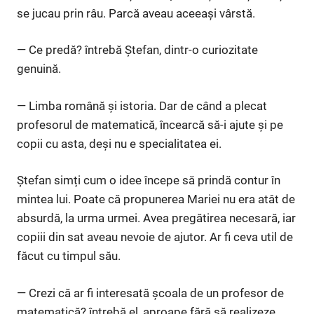
se jucau prin râu. Parcă aveau aceeași vârstă.
— Ce predă? întrebă Ștefan, dintr-o curiozitate
genuină.
— Limba română și istoria. Dar de când a plecat
profesorul de matematică, încearcă să-i ajute și pe
copii cu asta, deși nu e specialitatea ei.
Ștefan simți cum o idee începe să prindă contur în
mintea lui. Poate că propunerea Mariei nu era atât de
absurdă, la urma urmei. Avea pregătirea necesară, iar
copiii din sat aveau nevoie de ajutor. Ar fi ceva util de
făcut cu timpul său.
— Crezi că ar fi interesată școala de un profesor de
matematică? întrebă el, aproape fără să realizeze.