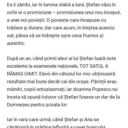
Ea îi zâmbi, iar în lumina slabă a lunii, Ștefan văzu în
ochii ei o promisiune – promisiunea unui nou început,
a unei noi povești. O poveste care începuse cu
trădare și durere, dar care acum, în liniștea acestui
sat, părea să se îndrepte spre ceva frumos și
autentic.
După un an, când primii elevi ai lui Ștefan luară note
excelente la examenele naționale, TOT SATUL A
RĂMAS UIMIT. Elevii din cătunul lor mic obținuseră
rezultate mai bune decât cei din orașe. Părinții erau
mândri, copiii entuziasmați, iar doamna Popescu nu
înceta să spună tuturor că Ștefan fusese un dar de la
Dumnezeu pentru școala lor.
Iar în vara care urmă, când Ștefan și Ana se
căsătoriră în grădina înflorită a casei bunicului,