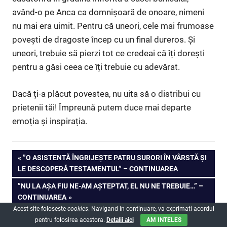
având-o pe Anca ca domnișoară de onoare, nimeni
nu mai era uimit. Pentru că uneori, cele mai frumoase
povești de dragoste încep cu un final dureros. Și
uneori, trebuie să pierzi tot ce credeai că îți dorești
pentru a găsi ceea ce îți trebuie cu adevărat.
Dacă ți-a plăcut povestea, nu uita să o distribui cu
prietenii tăi! Împreună putem duce mai departe
emoția și inspirația.
Navigare
PREVIOUS
”O ASISTENTĂ ÎNGRIJEȘTE PATRU SURORI ÎN VÂRSTĂ ȘI
POST:
LE DESCOPERĂ TESTAMENTUL” – CONTINUAREA
în
NEXT
”NU LA AȘA FIU NE-AM AȘTEPTAT, EL NU NE TREBUIE…” –
articole
POST:
CONTINUAREA
Acest site foloseste
cookies
. Navigand in continuare, va exprimati acordul
pentru folosirea acestora.
Detalii aici
AM INTELES