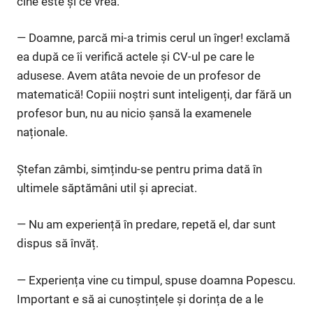
cine este și ce vrea.
— Doamne, parcă mi-a trimis cerul un înger! exclamă
ea după ce îi verifică actele și CV-ul pe care le
adusese. Avem atâta nevoie de un profesor de
matematică! Copiii noștri sunt inteligenți, dar fără un
profesor bun, nu au nicio șansă la examenele
naționale.
Ștefan zâmbi, simțindu-se pentru prima dată în
ultimele săptămâni util și apreciat.
— Nu am experiență în predare, repetă el, dar sunt
dispus să învăț.
— Experiența vine cu timpul, spuse doamna Popescu.
Important e să ai cunoștințele și dorința de a le