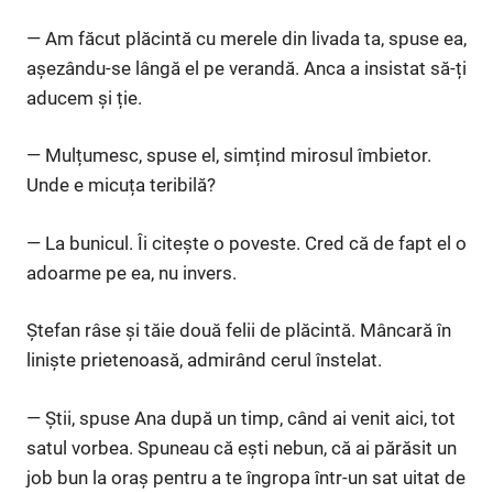
— Am făcut plăcintă cu merele din livada ta, spuse ea,
așezându-se lângă el pe verandă. Anca a insistat să-ți
aducem și ție.
— Mulțumesc, spuse el, simțind mirosul îmbietor.
Unde e micuța teribilă?
— La bunicul. Îi citește o poveste. Cred că de fapt el o
adoarme pe ea, nu invers.
Ștefan râse și tăie două felii de plăcintă. Mâncară în
liniște prietenoasă, admirând cerul înstelat.
— Știi, spuse Ana după un timp, când ai venit aici, tot
satul vorbea. Spuneau că ești nebun, că ai părăsit un
job bun la oraș pentru a te îngropa într-un sat uitat de