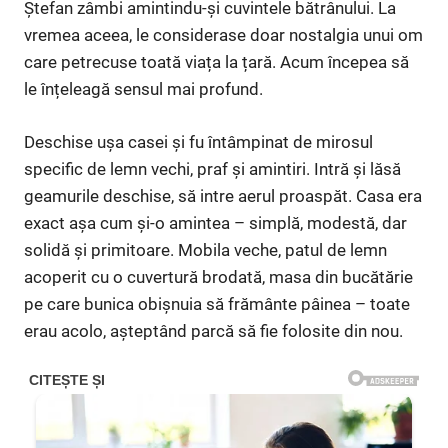
Ștefan zâmbi amintindu-și cuvintele bătrânului. La
vremea aceea, le considerase doar nostalgia unui om
care petrecuse toată viața la țară. Acum începea să
le înțeleagă sensul mai profund.
Deschise ușa casei și fu întâmpinat de mirosul
specific de lemn vechi, praf și amintiri. Intră și lăsă
geamurile deschise, să intre aerul proaspăt. Casa era
exact așa cum și-o amintea – simplă, modestă, dar
solidă și primitoare. Mobila veche, patul de lemn
acoperit cu o cuvertură brodată, masa din bucătărie
pe care bunica obișnuia să frământe pâinea – toate
erau acolo, așteptând parcă să fie folosite din nou.