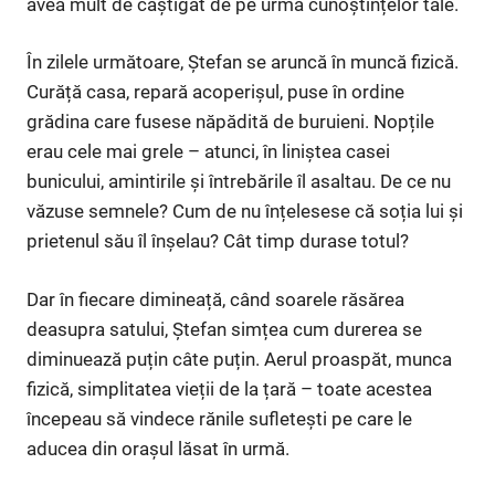
avea mult de câștigat de pe urma cunoștințelor tale.
În zilele următoare, Ștefan se aruncă în muncă fizică.
Curăță casa, repară acoperișul, puse în ordine
grădina care fusese năpădită de buruieni. Nopțile
erau cele mai grele – atunci, în liniștea casei
bunicului, amintirile și întrebările îl asaltau. De ce nu
văzuse semnele? Cum de nu înțelesese că soția lui și
prietenul său îl înșelau? Cât timp durase totul?
Dar în fiecare dimineață, când soarele răsărea
deasupra satului, Ștefan simțea cum durerea se
diminuează puțin câte puțin. Aerul proaspăt, munca
fizică, simplitatea vieții de la țară – toate acestea
începeau să vindece rănile sufletești pe care le
aducea din orașul lăsat în urmă.