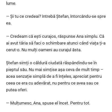
lume.
— Și tu ce credeai? întrebă Ștefan, întorcându-se spre
ea.
— Credeam că ești curajos, răspunse Ana simplu. Că
ai avut tăria să faci o schimbare atunci când viața ți-a
cerut-o. Nu mulți oameni au curajul ăsta.
Ștefan simți o căldură ciudată răspândindu-se în
pieptul său. Nu mai simțise așa ceva de mult timp –
acea senzație simplă de a fi înțeles, apreciat pentru
ceea ce era cu adevărat, nu pentru ce avea sau ce
putea oferi.
— Mulțumesc, Ana, spuse el încet. Pentru tot.