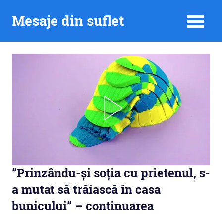
Skip
Mesaje din suflet
to
content
”Prinzându-și soția cu prietenul, s-
a mutat să trăiască în casa
bunicului” – continuarea