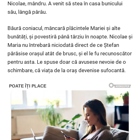
Nicolae, mândru. A venit să stea în casa bunicului
său, lângă pârâu.
Băură coniacul, mâncară plăcintele Mariei și alte
bunătăți, și povestiră până târziu în noapte. Nicolae și
Maria nu întrebară niciodată direct de ce Ștefan
părăsise orașul atât de brusc, și el le fu recunoscător
pentru asta. Le spuse doar că avusese nevoie de o
schimbare, că viața de la oraș devenise sufocantă.