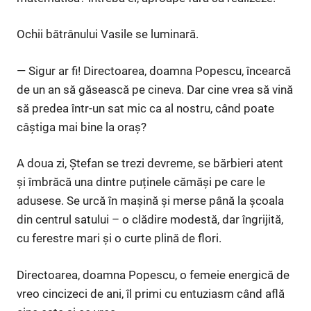
Ochii bătrânului Vasile se luminară.
— Sigur ar fi! Directoarea, doamna Popescu, încearcă
de un an să găsească pe cineva. Dar cine vrea să vină
să predea într-un sat mic ca al nostru, când poate
câștiga mai bine la oraș?
A doua zi, Ștefan se trezi devreme, se bărbieri atent
și îmbrăcă una dintre puținele cămăși pe care le
adusese. Se urcă în mașină și merse până la școala
din centrul satului – o clădire modestă, dar îngrijită,
cu ferestre mari și o curte plină de flori.
Directoarea, doamna Popescu, o femeie energică de
vreo cincizeci de ani, îl primi cu entuziasm când află