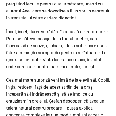
pregătind lecțiile pentru ziua următoare, uneori cu
ajutorul Anei, care se dovedise a fi un sprijin neprețuit
în tranziția lui către cariera didactică.
Încet, încet, durerea trădării începu să se estompeze.
Primise câteva mesaje de la fostul prieten, care
încerca să se scuze, și chiar și de la soție, care oscila
între amenințări și implorări pentru a se întoarce. Le
ignorase pe toate. Viața lui era acum aici, în satul
unde crescuse, printre oameni simpli și onești.
Cea mai mare surpriză veni însă de la elevii săi. Copiii,
inițial reticenți față de acest străin de la oraș,
începură să-l îndrăgească și să se implice cu
entuziasm în orele lui. Ștefan descoperi că avea un
talent natural pentru predare – putea explica
concepte complexe într-un mod simplu și accesibil,