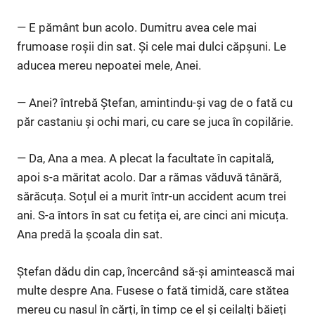
— E pământ bun acolo. Dumitru avea cele mai
frumoase roșii din sat. Și cele mai dulci căpșuni. Le
aducea mereu nepoatei mele, Anei.
— Anei? întrebă Ștefan, amintindu-și vag de o fată cu
păr castaniu și ochi mari, cu care se juca în copilărie.
— Da, Ana a mea. A plecat la facultate în capitală,
apoi s-a măritat acolo. Dar a rămas văduvă tânără,
sărăcuța. Soțul ei a murit într-un accident acum trei
ani. S-a întors în sat cu fetița ei, are cinci ani micuța.
Ana predă la școala din sat.
Ștefan dădu din cap, încercând să-și amintească mai
multe despre Ana. Fusese o fată timidă, care stătea
mereu cu nasul în cărți, în timp ce el și ceilalți băieți