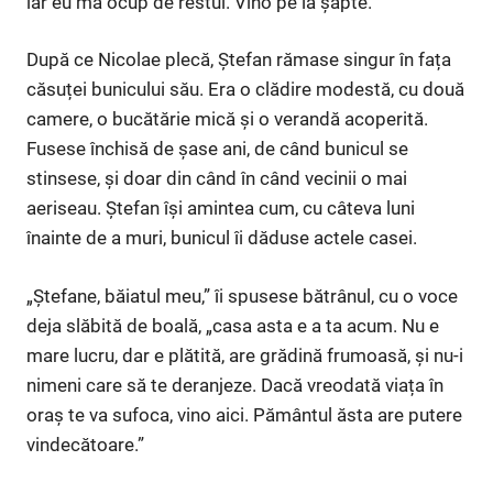
iar eu mă ocup de restul. Vino pe la șapte.
După ce Nicolae plecă, Ștefan rămase singur în fața
căsuței bunicului său. Era o clădire modestă, cu două
camere, o bucătărie mică și o verandă acoperită.
Fusese închisă de șase ani, de când bunicul se
stinsese, și doar din când în când vecinii o mai
aeriseau. Ștefan își amintea cum, cu câteva luni
înainte de a muri, bunicul îi dăduse actele casei.
„Ștefane, băiatul meu,” îi spusese bătrânul, cu o voce
deja slăbită de boală, „casa asta e a ta acum. Nu e
mare lucru, dar e plătită, are grădină frumoasă, și nu-i
nimeni care să te deranjeze. Dacă vreodată viața în
oraș te va sufoca, vino aici. Pământul ăsta are putere
vindecătoare.”