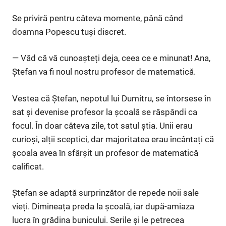
Se priviră pentru câteva momente, până când
doamna Popescu tuși discret.
— Văd că vă cunoașteți deja, ceea ce e minunat! Ana,
Ștefan va fi noul nostru profesor de matematică.
Vestea că Ștefan, nepotul lui Dumitru, se întorsese în
sat și devenise profesor la școală se răspândi ca
focul. În doar câteva zile, tot satul știa. Unii erau
curioși, alții sceptici, dar majoritatea erau încântați că
școala avea în sfârșit un profesor de matematică
calificat.
Ștefan se adaptă surprinzător de repede noii sale
vieți. Dimineața preda la școală, iar după-amiaza
lucra în grădina bunicului. Serile și le petrecea