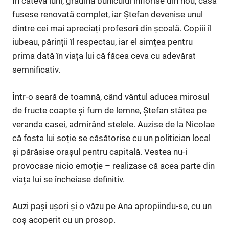
În câteva luni, grădina bunicului înflorise din nou, casa
fusese renovată complet, iar Ștefan devenise unul
dintre cei mai apreciați profesori din școală. Copiii îl
iubeau, părinții îl respectau, iar el simțea pentru
prima dată în viața lui că făcea ceva cu adevărat
semnificativ.
Într-o seară de toamnă, când vântul aducea mirosul
de fructe coapte și fum de lemne, Ștefan stătea pe
veranda casei, admirând stelele. Auzise de la Nicolae
că fosta lui soție se căsătorise cu un politician local
și părăsise orașul pentru capitală. Vestea nu-i
provocase nicio emoție – realizase că acea parte din
viața lui se încheiase definitiv.
Auzi pași ușori și o văzu pe Ana apropiindu-se, cu un
coș acoperit cu un prosop.