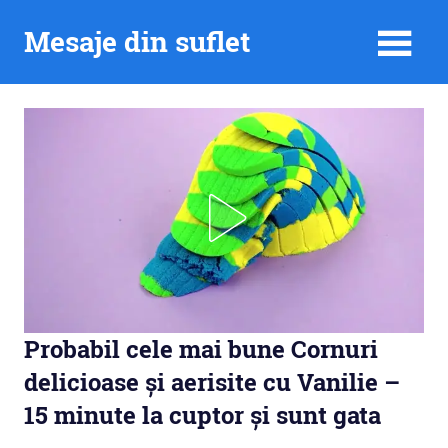
Skip
Mesaje din suflet
to
content
Probabil cele mai bune Cornuri
delicioase și aerisite cu Vanilie –
15 minute la cuptor și sunt gata