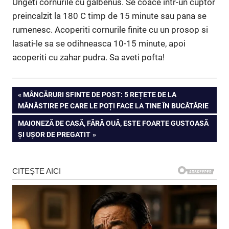
Ungeti cornurile cu galbenus. Se coace intr-un cuptor
preincalzit la 180 C timp de 15 minute sau pana se
rumenesc. Acoperiti cornurile finite cu un prosop si
lasati-le sa se odihneasca 10-15 minute, apoi
acoperiti cu zahar pudra. Sa aveti pofta!
Navigare
PREVIOUS
MÂNCĂRURI SFINTE DE POST: 5 REȚETE DE LA
POST:
MĂNĂSTIRE PE CARE LE POȚI FACE LA TINE ÎN BUCĂTĂRIE
în
NEXT
MAIONEZĂ DE CASĂ, FĂRĂ OUĂ, ESTE FOARTE GUSTOASĂ
articole
POST:
ȘI UȘOR DE PREGATIT