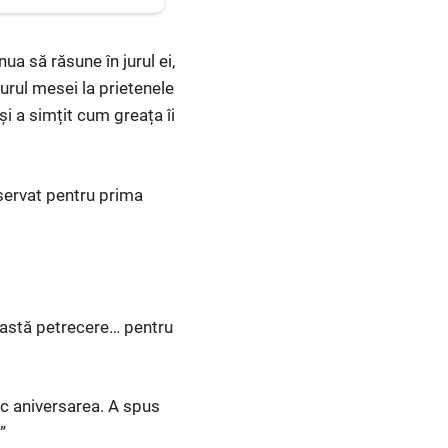
a să răsune în jurul ei,
jurul mesei la prietenele
i a simțit cum greața îi
bservat pentru prima
această petrecere… pentru
ric aniversarea. A spus
”