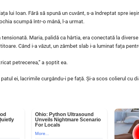
ața lui Ioan. Fără să spună un cuvânt, s-a îndreptat spre ieș
rochia scumpă într-o mână, l-a urmat.
 tensionată. Maria, palidă ca hârtia, era conectată la divers
știtoare. Când i-a văzut, un zâmbet slab i-a luminat fața pentr
ricat petrecerea,” a șoptit ea.
atul ei, lacrimile curgându-i pe față. Și-a scos colierul cu di