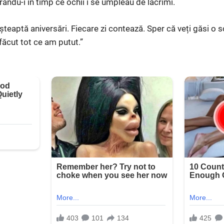
ându-i în timp ce ochii i se umpleau de lacrimi.
eaptă aniversări. Fiecare zi contează. Sper că veți găsi o so
făcut tot ce am putut.”