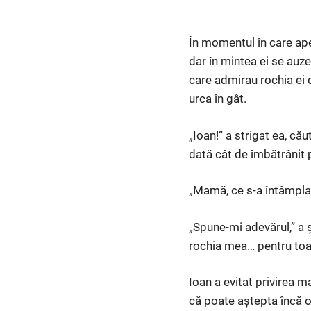
În momentul în care apel
dar în mintea ei se auze
care admirau rochia ei 
urca în gât.
„Ioan!” a strigat ea, că
dată cât de îmbătrânit 
„Mamă, ce s-a întâmplat?
„Spune-mi adevărul,” a ș
rochia mea… pentru toat
Ioan a evitat privirea m
că poate aștepta încă o 