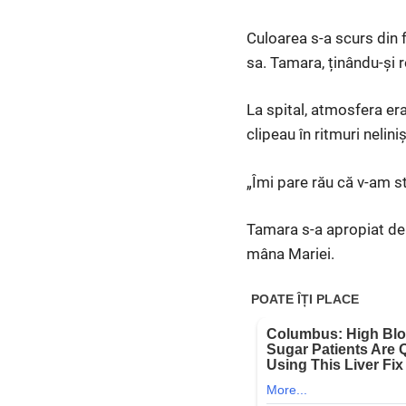
Culoarea s-a scurs din f
sa. Tamara, ținându-și 
La spital, atmosfera era
clipeau în ritmuri nelini
„Îmi pare rău că v-am st
Tamara s-a apropiat de p
mâna Mariei.