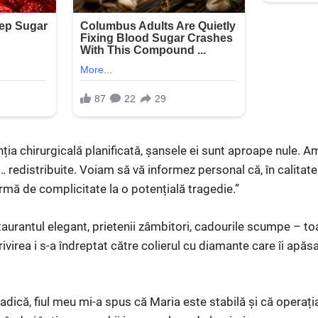
nția chirurgicală planificată, șansele ei sunt aproape nule. A
… redistribuite. Voiam să vă informez personal că, în calita
rmă de complicitate la o potențială tragedie.”
aurantul elegant, prietenii zâmbitori, cadourile scumpe – to
rivirea i s-a îndreptat către colierul cu diamante care îi apă
adică, fiul meu mi-a spus că Maria este stabilă și că operați