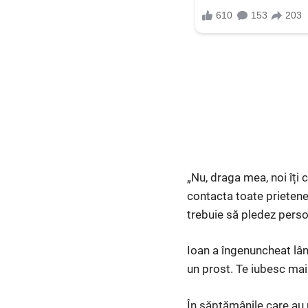
„Nu, draga mea, noi îți 
contacta toate prietenel
trebuie să pledez person
Ioan a îngenuncheat lâng
un prost. Te iubesc mai
În săptămânile care au u