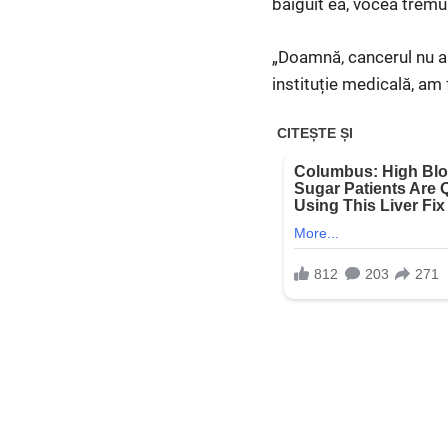
bâiguit ea, vocea tremur
„Doamnă, cancerul nu așt
instituție medicală, am 