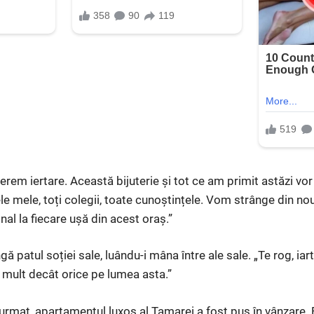
cerem iertare. Această bijuterie și tot ce am primit astăzi vor
e mele, toți colegii, toate cunoștințele. Vom strânge din nou
al la fiecare ușă din acest oraș.”
ă patul soției sale, luându-i mâna între ale sale. „Te rog, iar
 mult decât orice pe lumea asta.”
rmat, apartamentul luxos al Tamarei a fost pus în vânzare. Bij