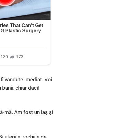
 fi vândute imediat. Voi
 banii, chiar dacă
tă-mă. Am fost un laș și
uteriile, rochiile de