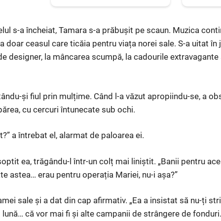
ul s-a încheiat, Tamara s-a prăbușit pe scaun. Muzica continu
a doar ceasul care ticăia pentru viața norei sale. S-a uitat în 
de designer, la mâncarea scumpă, la cadourile extravagante ș
utându-și fiul prin mulțime. Când l-a văzut apropiindu-se, a o
părea, cu cercuri întunecate sub ochi.
” a întrebat el, alarmat de paloarea ei.
optit ea, trăgându-l într-un colț mai liniștit. „Banii pentru 
e astea… erau pentru operația Mariei, nu-i așa?”
amei sale și a dat din cap afirmativ. „Ea a insistat să nu-ți st
lună… că vor mai fi și alte campanii de strângere de fonduri.