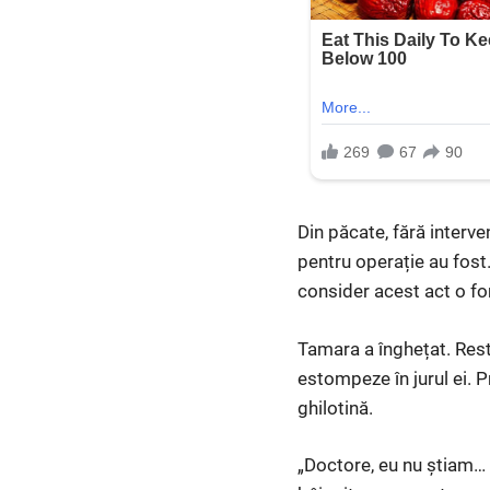
Din păcate, fără interve
pentru operație au fost
consider acest act o fo
Tamara a înghețat. Rest
estompeze în jurul ei. P
ghilotină.
„Doctore, eu nu știam… 