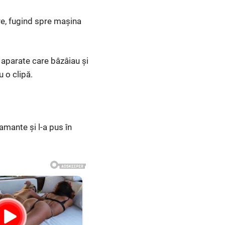
ire, fugind spre mașina
e aparate care bâzâiau și
u o clipă.
amante și l-a pus în