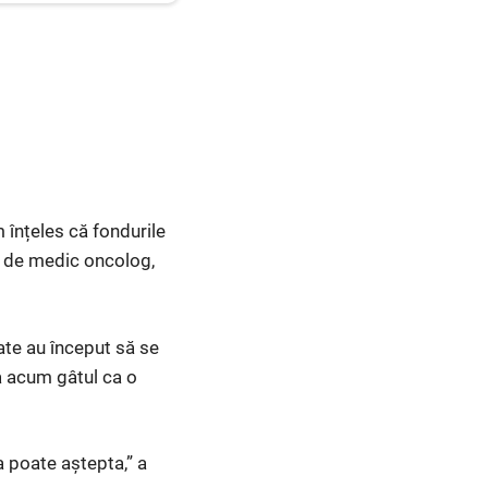
m înțeles că fondurile
te de medic oncolog,
ate au început să se
sa acum gâtul ca o
a poate aștepta,” a