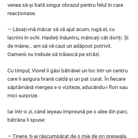
venea să-și bată singur obrazul pentru felul în care
reacționase.
— Lăsați-mă măcar să vă ajut acum, rugă el, cu
lacrimi în ochi. Haideți înăuntru, mâncați cât doriți. Și
de mâine… am să vă caut un adăpost potrivit.
Oamenii nu trebuie să trăiască pe străzi.
Cu timpul, Viorel îi găsi bătrânei un loc într-un centru
care îi asigura hrană caldă și un pat curat. În fiecare
săptămână mergea s-o viziteze, aducându-i flori sau
mici surprize.
Iar într-o zi, când ieșeau împreună pe o alee din parc,
bătrâna îi spuse:
— Tinere, ți-ai răscumpărat de o mie de ori greșeala.