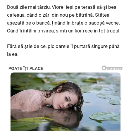
Două zile mai târziu, Viorel ieși pe terasă să-și bea
cafeaua, când o zări din nou pe bătrână. Stătea
așezată pe o bancă, ținând în brațe o sacoșă veche.
Când îi întâlni privirea, simți un fior rece în tot trupul.
Fără să știe de ce, picioarele îl purtară singure până
la ea.