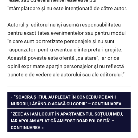
reale, sau cu evenimente reale este pur
întâmplătoare și nu este intenționată de către autor.
Autorul și editorul nu își asumă responsabilitatea
pentru exactitatea evenimentelor sau pentru modul
în care sunt portretizate personajele și nu sunt
răspunzători pentru eventuale interpretări greșite.
Această poveste este oferită „ca atare”, iar orice
opinii exprimate aparțin personajelor și nu reflectă
punctele de vedere ale autorului sau ale editorului.”
Navigare
PREVIOUS
”SOACRA ȘI FIUL AU PLECAT ÎN CONCEDIU PE BANII
POST:
NURORII, LĂSÂND-O ACASĂ CU COPIII” – CONTINUAREA
în
NEXT
”ZECE ANI AM LOCUIT ÎN APARTAMENTUL SOȚULUI MEU,
articole
POST:
IAR APOI AM AFLAT CĂ AM FOST DOAR FOLOSITĂ” –
CONTINUAREA