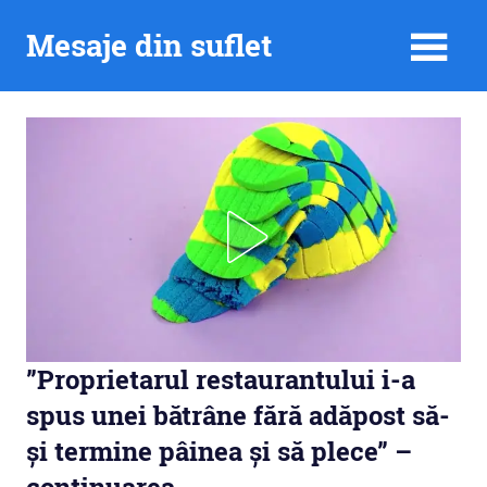
Skip
Mesaje din suflet
to
content
”Proprietarul restaurantului i-a
spus unei bătrâne fără adăpost să-
și termine pâinea și să plece” –