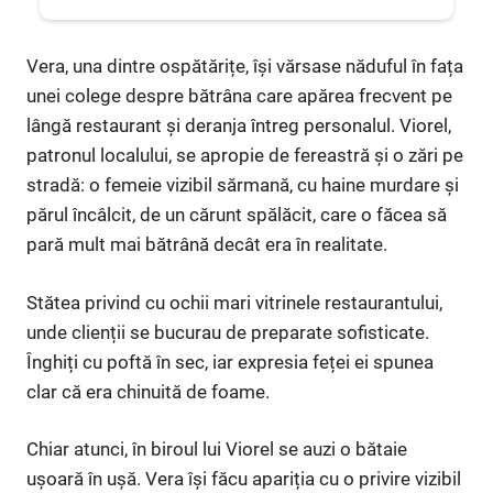
Vera, una dintre ospătărițe, își vărsase năduful în fața
unei colege despre bătrâna care apărea frecvent pe
lângă restaurant și deranja întreg personalul. Viorel,
patronul localului, se apropie de fereastră și o zări pe
stradă: o femeie vizibil sărmană, cu haine murdare și
părul încâlcit, de un cărunt spălăcit, care o făcea să
pară mult mai bătrână decât era în realitate.
Stătea privind cu ochii mari vitrinele restaurantului,
unde clienții se bucurau de preparate sofisticate.
Înghiți cu poftă în sec, iar expresia feței ei spunea
clar că era chinuită de foame.
Chiar atunci, în biroul lui Viorel se auzi o bătaie
ușoară în ușă. Vera își făcu apariția cu o privire vizibil