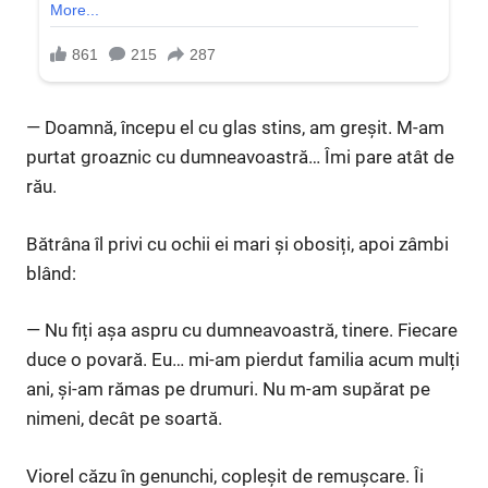
— Doamnă, începu el cu glas stins, am greșit. M-am
purtat groaznic cu dumneavoastră… Îmi pare atât de
rău.
Bătrâna îl privi cu ochii ei mari și obosiți, apoi zâmbi
blând:
— Nu fiți așa aspru cu dumneavoastră, tinere. Fiecare
duce o povară. Eu… mi-am pierdut familia acum mulți
ani, și-am rămas pe drumuri. Nu m-am supărat pe
nimeni, decât pe soartă.
Viorel căzu în genunchi, copleșit de remușcare. Îi