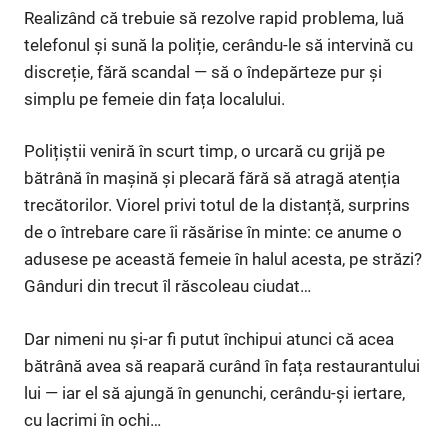
Realizând că trebuie să rezolve rapid problema, luă
telefonul și sună la poliție, cerându-le să intervină cu
discreție, fără scandal — să o îndepărteze pur și
simplu pe femeie din fața localului.
Polițiștii veniră în scurt timp, o urcară cu grijă pe
bătrână în mașină și plecară fără să atragă atenția
trecătorilor. Viorel privi totul de la distanță, surprins
de o întrebare care îi răsărise în minte: ce anume o
adusese pe această femeie în halul acesta, pe străzi?
Gânduri din trecut îl răscoleau ciudat…
Dar nimeni nu și-ar fi putut închipui atunci că acea
bătrână avea să reapară curând în fața restaurantului
lui — iar el să ajungă în genunchi, cerându-și iertare,
cu lacrimi în ochi…