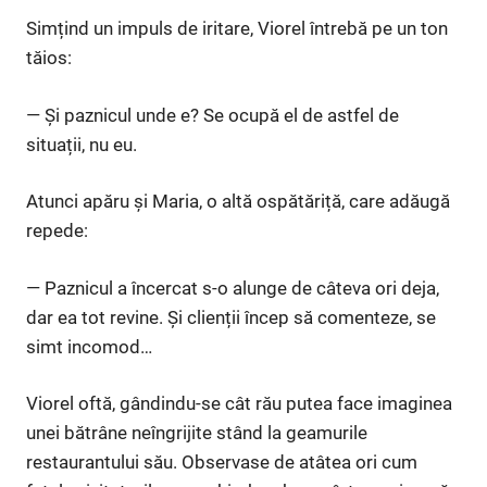
Simțind un impuls de iritare, Viorel întrebă pe un ton
tăios:
— Și paznicul unde e? Se ocupă el de astfel de
situații, nu eu.
Atunci apăru și Maria, o altă ospătăriță, care adăugă
repede:
— Paznicul a încercat s-o alunge de câteva ori deja,
dar ea tot revine. Și clienții încep să comenteze, se
simt incomod…
Viorel oftă, gândindu-se cât rău putea face imaginea
unei bătrâne neîngrijite stând la geamurile
restaurantului său. Observase de atâtea ori cum