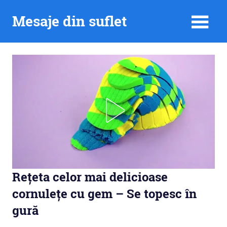
Skip
Mesaje din suflet
to
content
Rețeta celor mai delicioase
cornulețe cu gem – Se topesc în
gură