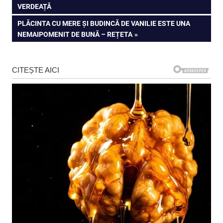
în
VERDEAȚĂ
articole
NEXT
PLĂCINTA CU MERE ȘI BUDINCĂ DE VANILIE ESTE UNA
POST:
NEMAIPOMENIT DE BUNĂ – REȚETA