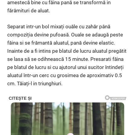
amestecă bine cu făina pană se transformă in
fărâmituri de aluat.
Separat intr-un bol mixați ouăle cu zahăr până
compoziția devine pufoasă. Ouale se adaugă peste
făina si se frămantă aluatul, pană devine elastic.
Inainte de a fi intins pe blatul de lucru aluatul pregătit
se lasa să se odihnească 15 minute. Presarati făina
pe blatul de lucru si cu ajutorul unui sucitor întindeți
aluatul într-un cerc cu grosimea de aproximativ 0.5
cm. Tăiați-l in triunghiuri.