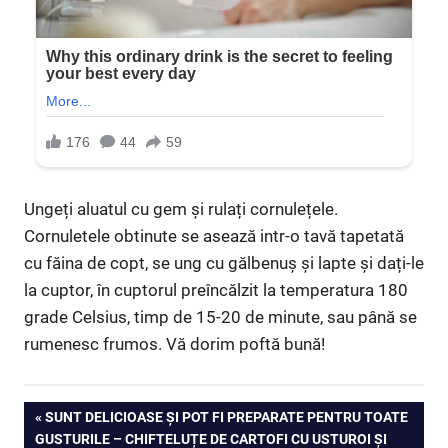
Ungeți aluatul cu gem şi rulați cornulețele.
Cornuletele obtinute se asează intr-o tavă tapetată
cu făina de copt, se ung cu gălbenuș şi lapte şi dați-le
la cuptor, în cuptorul preîncălzit la temperatura 180
grade Celsius, timp de 15-20 de minute, sau până se
rumenesc frumos. Vă dorim poftă bună!
Navigare
PREVIOUS
SUNT DELICIOASE ȘI POT FI PREPARATE PENTRU TOATE
POST:
GUSTURILE – CHIFTELUȚE DE CARTOFI CU USTUROI ȘI