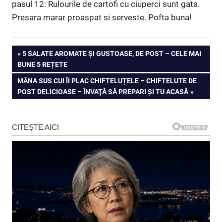
pasul 12: Rulourile de cartofi cu ciuperci sunt gata.
Presara marar proaspat si serveste. Pofta buna!
Navigare
PREVIOUS
5 SALATE AROMATE ȘI GUSTOASE, DE POST – CELE MAI
POST:
BUNE 5 REȚETE
în
NEXT
MÂNA SUS CUI ÎI PLAC CHIFTELUȚELE – CHIFTELUTE DE
articole
POST:
POST DELICIOASE – ÎNVAŢĂ SĂ PREPARI ŞI TU ACASĂ