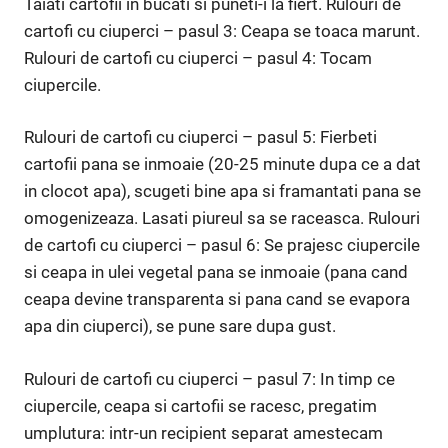
Taiati cartofii in bucati si puneti-i la fiert. Rulouri de
cartofi cu ciuperci – pasul 3: Ceapa se toaca marunt.
Rulouri de cartofi cu ciuperci – pasul 4: Tocam
ciupercile.
Rulouri de cartofi cu ciuperci – pasul 5: Fierbeti
cartofii pana se inmoaie (20-25 minute dupa ce a dat
in clocot apa), scugeti bine apa si framantati pana se
omogenizeaza. Lasati piureul sa se raceasca. Rulouri
de cartofi cu ciuperci – pasul 6: Se prajesc ciupercile
si ceapa in ulei vegetal pana se inmoaie (pana cand
ceapa devine transparenta si pana cand se evapora
apa din ciuperci), se pune sare dupa gust.
Rulouri de cartofi cu ciuperci – pasul 7: In timp ce
ciupercile, ceapa si cartofii se racesc, pregatim
umplutura: intr-un recipient separat amestecam