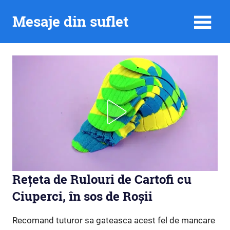
Skip
Mesaje din suflet
to
content
Rețeta de Rulouri de Cartofi cu
Ciuperci, în sos de Roșii
Recomand tuturor sa gateasca acest fel de mancare