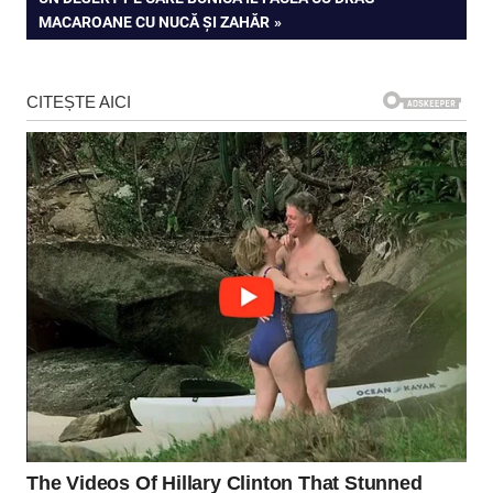
articole
POST:
MACAROANE CU NUCĂ ȘI ZAHĂR