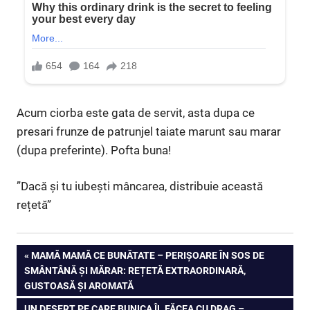
Acum ciorba este gata de servit, asta dupa ce
presari frunze de patrunjel taiate marunt sau marar
(dupa preferinte). Pofta buna!
”Dacă și tu iubești mâncarea, distribuie această
rețetă”
Navigare
PREVIOUS
MAMĂ MAMĂ CE BUNĂTATE – PERIȘOARE ÎN SOS DE
POST:
SMÂNTÂNĂ ȘI MĂRAR: REȚETĂ EXTRAORDINARĂ,
în
GUSTOASĂ ȘI AROMATĂ
NEXT
UN DESERT PE CARE BUNICA ÎL FĂCEA CU DRAG –