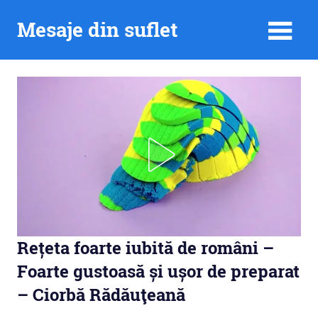
Skip
Mesaje din suflet
to
content
Rețeta foarte iubită de români –
Foarte gustoasă și ușor de preparat
– Ciorbă Rădăuţeană