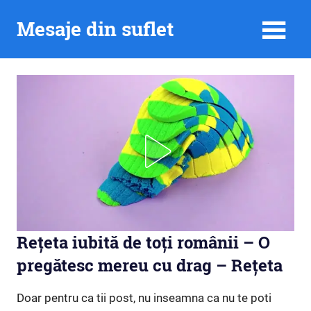
Skip
Mesaje din suflet
to
content
Rețeta iubită de toți românii – O
pregătesc mereu cu drag – Rețeta
Doar pentru ca tii post, nu inseamna ca nu te poti