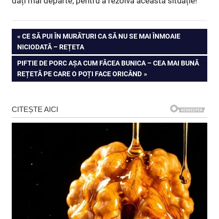
dați mai departe, pentru a rezolva această situație!
Navigare
PREVIOUS
CE SĂ PUI ÎN MURĂTURI CA SĂ NU SE MAI ÎNMOAIE
POST:
NICIODATĂ – REȚETA
în
NEXT
PIFTIE DE PORC AȘA CUM FĂCEA BUNICA – CEA MAI BUNĂ
articole
POST:
REȚETĂ PE CARE O POȚI FACE ORICÂND