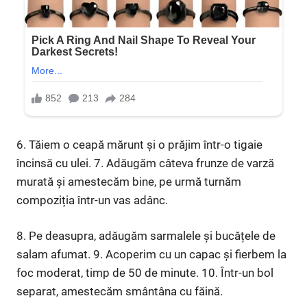
6. Tăiem o ceapă mărunt și o prăjim într-o tigaie
încinsă cu ulei. 7. Adăugăm câteva frunze de varză
murată și amestecăm bine, pe urmă turnăm
compoziția într-un vas adânc.
8. Pe deasupra, adăugăm sarmalele și bucățele de
salam afumat. 9. Acoperim cu un capac și fierbem la
foc moderat, timp de 50 de minute. 10. Într-un bol
separat, amestecăm smântâna cu făină.