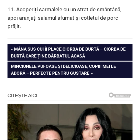
11. Acoperiți sarmalele cu un strat de smântână,
apoi aranjați salamul afumat și cotletul de porc
prăjit.
Navigare
PREVIOUS
MÂNA SUS CUI ÎI PLACE CIORBA DE BURTĂ – CIORBA DE
POST:
BURTĂ CARE ȚINE BĂRBATUL ACASĂ
în
NEXT
MINCIUNELE PUFOASE ȘI DELICIOASE, COPIII MEI LE
articole
POST:
ADORĂ – PERFECTE PENTRU GUSTARE