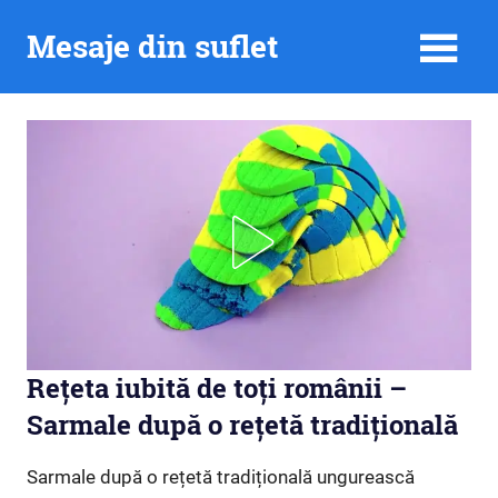
Skip
Mesaje din suflet
to
content
Rețeta iubită de toți românii –
Sarmale după o rețetă tradițională
Sarmale după o rețetă tradițională ungurească