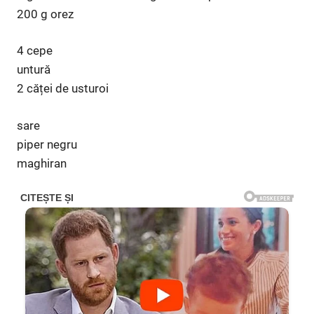
200 g orez
4 cepe
untură
2 căței de usturoi
sare
piper negru
maghiran