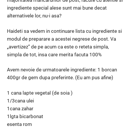
majoritatea mancarurilor de post, facute cu atentie si
ingrediente special alese sunt mai bune decat
alternativele lor, nu-i asa?
Haideti sa vedem in continuare lista cu ingrediente si
modul de preparare a acestei negrese de post. Va
„avertizez” de pe acum ca este o reteta simpla,
simpla de tot, insa care merita facuta 100%
Avem nevoie de urmatoarele ingrediente: 1 borcan
400gr de gem dupa preferinte. (Eu am pus afine)
1 cana lapte vegetal (de soia )
1/3cana ulei
1cana zahar
1lgta bicarbonat
esenta rom