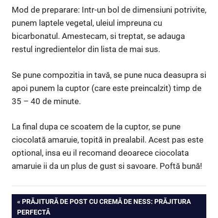
Mod de preparare: Intr-un bol de dimensiuni potrivite,
punem laptele vegetal, uleiul impreuna cu
bicarbonatul. Amestecam, si treptat, se adauga
restul ingredientelor din lista de mai sus.
Se pune compozitia in tavă, se pune nuca deasupra si
apoi punem la cuptor (care este preincalzit) timp de
35 – 40 de minute.
La final dupa ce scoatem de la cuptor, se pune
ciocolată amaruie, topită in prealabil. Acest pas este
optional, insa eu il recomand deoarece ciocolata
amaruie ii da un plus de gust si savoare. Poftă bună!
Navigare
PREVIOUS
PRĂJITURĂ DE POST CU CREMĂ DE NESS: PRĂJITURA
POST:
PERFECTĂ