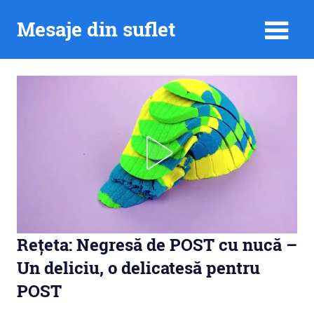
Skip
Mesaje din suflet
to
content
Rețeta: Negresă de POST cu nucă –
Un deliciu, o delicatesă pentru
POST