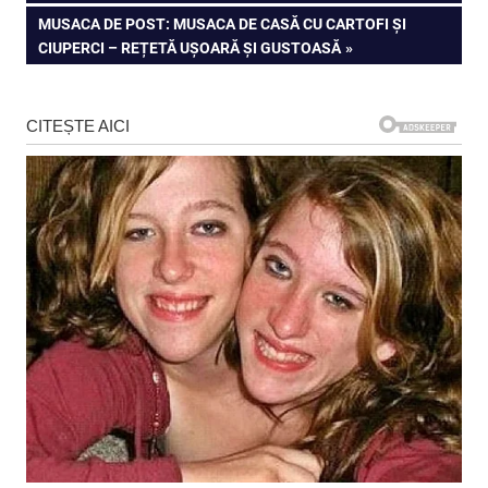
în
NEXT
MUSACA DE POST: MUSACA DE CASĂ CU CARTOFI ȘI
articole
POST:
CIUPERCI – REȚETĂ UȘOARĂ ȘI GUSTOASĂ