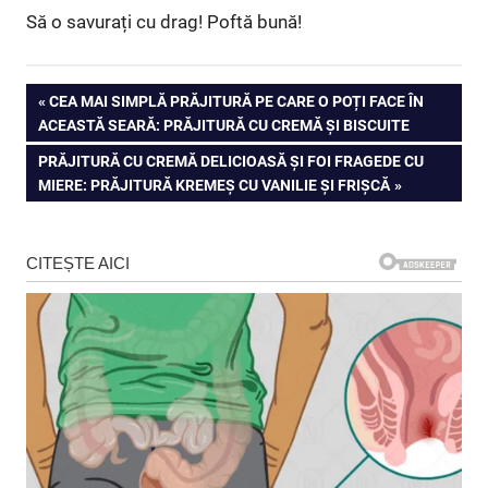
Să o savurați cu drag! Poftă bună!
Navigare
PREVIOUS
CEA MAI SIMPLĂ PRĂJITURĂ PE CARE O POȚI FACE ÎN
POST:
ACEASTĂ SEARĂ: PRĂJITURĂ CU CREMĂ ȘI BISCUITE
în
NEXT
PRĂJITURĂ CU CREMĂ DELICIOASĂ ȘI FOI FRAGEDE CU
articole
POST:
MIERE: PRĂJITURĂ KREMEȘ CU VANILIE ȘI FRIȘCĂ