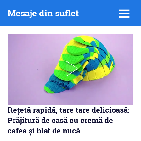
Skip
Mesaje din suflet
to
content
Rețetă rapidă, tare tare delicioasă:
Prăjitură de casă cu cremă de
cafea și blat de nucă