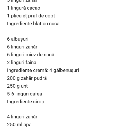
5 linguri zahăr
1 lingură cacao
1 pliculeț praf de copt
Ingrediente blat cu nucă:
6 albușuri
6 linguri zahăr
6 linguri miez de nucă
2 linguri făină
Ingrediente cremă: 4 gălbenușuri
200 g zahăr pudră
250 g unt
5-6 linguri cafea
Ingrediente sirop:
4 linguri zahăr
250 ml apă