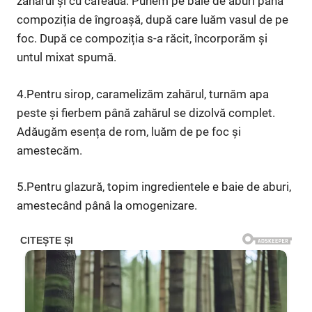
zahărul și cu cafeaua. Punem pe baie de aburi până
compoziția de îngroașă, după care luăm vasul de pe
foc. După ce compoziția s-a răcit, încorporăm și
untul mixat spumă.
4.Pentru sirop, caramelizăm zahărul, turnăm apa
peste și fierbem până zahărul se dizolvă complet.
Adăugăm esența de rom, luăm de pe foc și
amestecăm.
5.Pentru glazură, topim ingredientele e baie de aburi,
amestecând pânâ la omogenizare.