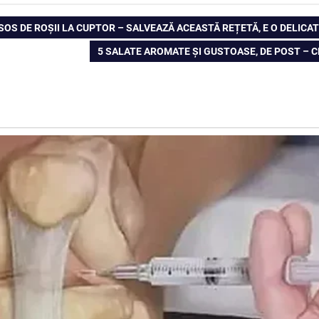
SOS DE ROȘII LA CUPTOR – SALVEAZĂ ACEASTĂ REȚETĂ, E O DELICA
NEXT
5 SALATE AROMATE ȘI GUSTOASE, DE POST – C
POST: