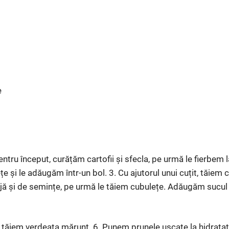
e
tru început, curățăm cartofii și sfecla, pe urmă le fierbem l
ețe și le adăugăm într-un bol. 3. Cu ajutorul unui cuțit, tăiem 
ă și de semințe, pe urmă le tăiem cubulețe. Adăugăm sucul 
it, tăiem verdeața mărunt. 6. Punem prunele uscate la hidrata