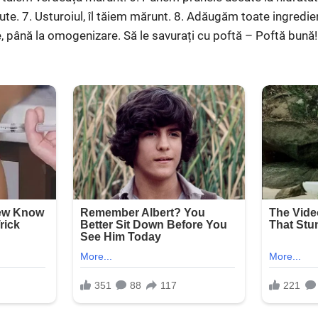
te. 7. Usturoiul, îl tăiem mărunt. 8. Adăugăm toate ingredien
 până la omogenizare. Să le savurați cu poftă – Poftă bună!