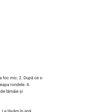
a foc mic. 2. După ce s-
ceapa rondele. 4.
de lămâie și
t. Le lăsăm în apă