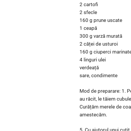
2 cartofi
2 sfecle
160 g prune uscate
1 ceapă
300 g varză murată
2 căței de usturoi
160 g ciuperci marinat
4 linguri ulei
verdeață
sare, condimente
Mod de preparare: 1. Pen
au răcit, le tăiem cubul
Curățăm merele de coaj
amestecăm.
5. Cu ajutorul unui cuț