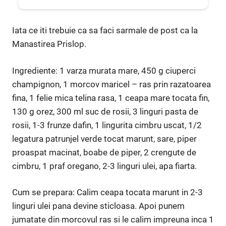
Iata ce iti trebuie ca sa faci sarmale de post ca la
Manastirea Prislop.
Ingrediente: 1 varza murata mare, 450 g ciuperci
champignon, 1 morcov maricel – ras prin razatoarea
fina, 1 felie mica telina rasa, 1 ceapa mare tocata fin,
130 g orez, 300 ml suc de rosii, 3 linguri pasta de
rosii, 1-3 frunze dafin, 1 lingurita cimbru uscat, 1/2
legatura patrunjel verde tocat marunt, sare, piper
proaspat macinat, boabe de piper, 2 crengute de
cimbru, 1 praf oregano, 2-3 linguri ulei, apa fiarta.
Cum se prepara: Calim ceapa tocata marunt in 2-3
linguri ulei pana devine sticloasa. Apoi punem
jumatate din morcovul ras si le calim impreuna inca 1