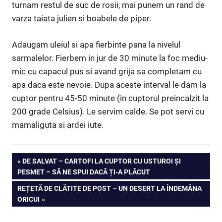
turnam restul de suc de rosii, mai punem un rand de
varza taiata julien si boabele de piper.
Adaugam uleiul si apa fierbinte pana la nivelul
sarmalelor. Fierbem in jur de 30 minute la foc mediu-
mic cu capacul pus si avand grija sa completam cu
apa daca este nevoie. Dupa aceste interval le dam la
cuptor pentru 45-50 minute (in cuptorul preincalzit la
200 grade Celsius). Le servim calde. Se pot servi cu
mamaliguta si ardei iute.
Navigare
PREVIOUS
DE SALVAT – CARTOFI LA CUPTOR CU USTUROI ȘI
POST:
PESMET – SĂ NE SPUI DACĂ ȚI-A PLĂCUT
în
NEXT
REȚETĂ DE CLĂTITE DE POST – UN DESERT LA ÎNDEMÂNA
articole
POST:
ORICUI