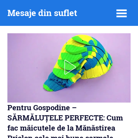
Skip
Mesaje din suflet
to
content
Pentru Gospodine –
SĂRMĂLUȚELE PERFECTE: Cum
fac măicutele de la Mănăstirea