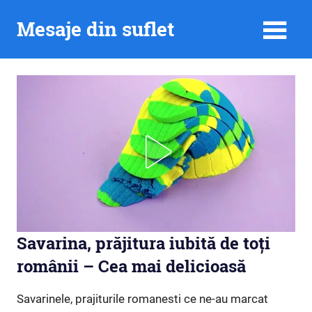
Skip
Mesaje din suflet
to
content
Savarina, prăjitura iubită de toți
românii – Cea mai delicioasă
Savarinele, prajiturile romanesti ce ne-au marcat