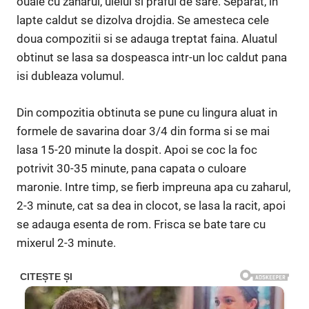
ouale cu zaharul, uleiul si praful de sare. Separat, in
lapte caldut se dizolva drojdia. Se amesteca cele
doua compozitii si se adauga treptat faina. Aluatul
obtinut se lasa sa dospeasca intr-un loc caldut pana
isi dubleaza volumul.
Din compozitia obtinuta se pune cu lingura aluat in
formele de savarina doar 3/4 din forma si se mai
lasa 15-20 minute la dospit. Apoi se coc la foc
potrivit 30-35 minute, pana capata o culoare
maronie. Intre timp, se fierb impreuna apa cu zaharul,
2-3 minute, cat sa dea in clocot, se lasa la racit, apoi
se adauga esenta de rom. Frisca se bate tare cu
mixerul 2-3 minute.