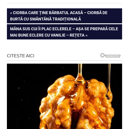
Navigare
PREVIOUS
CIORBA CARE ȚINE BĂRBATUL ACASĂ – CIORBĂ DE
POST:
BURTĂ CU SMÂNTÂNĂ TRADIȚIONALĂ
în
NEXT
MÂNA SUS CUI ÎI PLAC ECLERELE – AȘA SE PREPARĂ CELE
articole
POST:
MAI BUNE ECLERE CU VANILIE – REȚETA