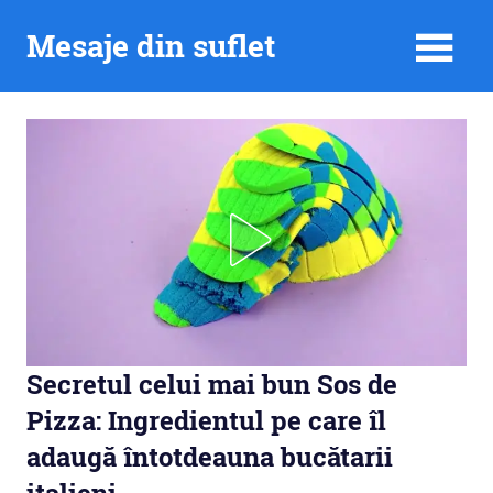
Skip
Mesaje din suflet
to
content
Secretul celui mai bun Sos de
Pizza: Ingredientul pe care îl
adaugă întotdeauna bucătarii