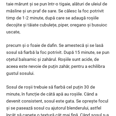
taie mărunt și se pun într-o tigaie, alături de uleiul de
măsline și un praf de sare. Se călesc la foc potrivit
timp de 1-2 minute, după care se adaugă roșiile
decojite și tăiate cubulețe, piper, oregano și busuioc
uscate,
precum și o foaie de dafin. Se amestecă și se lasă
sosul să fiarbă la foc potrivit. După 15 minute, se pun
oțetul balsamic și zahărul. Roșiile sunt acide, de
aceea este nevoie de puțin zahăr, pentru a echilibra
gustul sosului.
Sosul de roșii trebuie să fiarbă cel puțin 30 de
minute, în funcție de câtă apă au roșiile. Când a
devenit consistent, sosul este gata. Se oprește focul
și se pasează sosul cu ajutorul blenderului, astfel
încât să capete o textură cât mai fină. Când sosul s-a