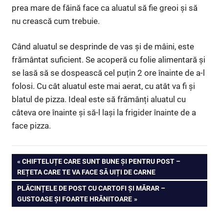
prea mare de făină face ca aluatul să fie greoi și să
nu crească cum trebuie.
Când aluatul se desprinde de vas și de mâini, este
frământat suficient. Se acoperă cu folie alimentară și
se lasă să se dospească cel puțin 2 ore înainte de a-l
folosi. Cu cât aluatul este mai aerat, cu atât va fi și
blatul de pizza. Ideal este să frămânți aluatul cu
câteva ore înainte și să-l lași la frigider înainte de a
face pizza.
Navigare
PREVIOUS
CHIFTELUȚE CARE SUNT BUNE ȘI PENTRU POST –
POST:
REȚETA CARE TE VA FACE SĂ UIȚI DE CARNE
în
NEXT
PLĂCINȚELE DE POST CU CARTOFI ȘI MĂRAR –
articole
POST:
GUSTOASE ȘI FOARTE HRĂNITOARE