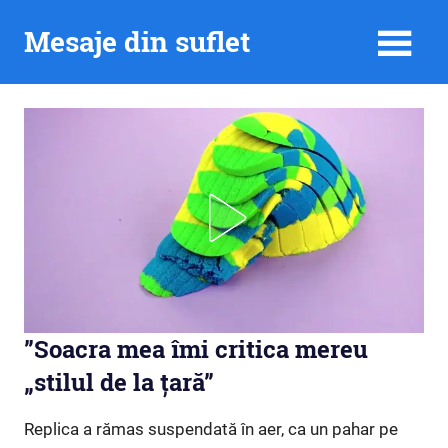
Skip
Mesaje din suflet
to
content
”Soacra mea îmi critica mereu
„stilul de la țară”
Replica a rămas suspendată în aer, ca un pahar pe