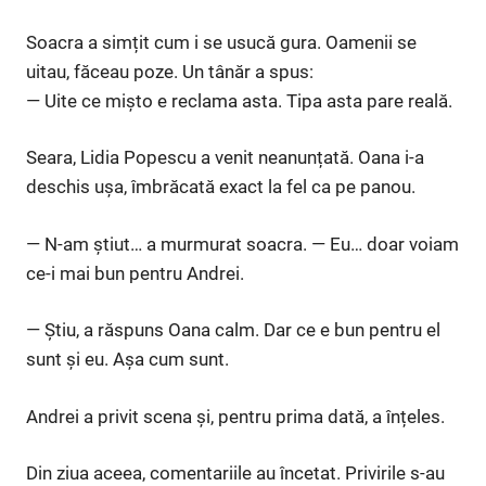
Soacra a simțit cum i se usucă gura. Oamenii se
uitau, făceau poze. Un tânăr a spus:
— Uite ce mișto e reclama asta. Tipa asta pare reală.
Seara, Lidia Popescu a venit neanunțată. Oana i-a
deschis ușa, îmbrăcată exact la fel ca pe panou.
— N-am știut… a murmurat soacra. — Eu… doar voiam
ce-i mai bun pentru Andrei.
— Știu, a răspuns Oana calm. Dar ce e bun pentru el
sunt și eu. Așa cum sunt.
Andrei a privit scena și, pentru prima dată, a înțeles.
Din ziua aceea, comentariile au încetat. Privirile s-au