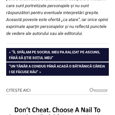
care sunt portretizate personajele și nu sunt
răspunzători pentru eventuale interpretări greșite.
Această poveste este oferită „ca atare”, iar orice opinii
exprimate aparțin personajelor și nu reflectă punctele
de vedere ale autorului sau ale editorului.
Navigare
PREVIOUS
”ÎL SPĂLAM PE SOCRUL MEU PA.RALIZAT PE ASCUNS,
POST:
FĂRĂ SĂ ȘTIE SOȚUL MEU”
în
NEXT
”UN TÂNĂR A CONDUS PÂNĂ ACASĂ O BĂTRÂNICĂ CĂREIA
articole
POST:
I SE FĂCUSE RĂU”