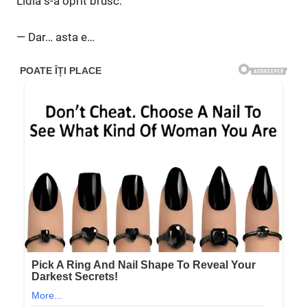
Lidia s-a oprit brusc.
— Dar… asta e…