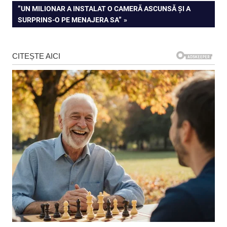
în
NEXT
”UN MILIONAR A INSTALAT O CAMERĂ ASCUNSĂ ȘI A
articole
POST:
SURPRINS-O PE MENAJERA SA”