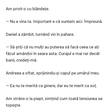
Am privit-o cu blândețe.
— Nu e vina ta. Important e că suntem aici. Împreună.
Daniel a zâmbit, turnând vin în pahare.
— Să știți că nu mulți au puterea să facă ceea ce ați
făcut amândoi în seara asta. Curajul e mai rar decât
banii, credeți-mă.
Andreea a oftat, sprijinindu-și capul pe umărul meu.
— Ea nu te merită ca ginere, dar eu te merit ca soț.
Am strâns-o la piept, simțind cum toată tensiunea se
topește.