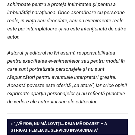
schimbate pentru a proteja intimitatea și pentru a
îmbunătăți narațiunea. Orice asemănare cu persoane
reale, în viață sau decedate, sau cu evenimente reale
este pur întâmplătoare și nu este intenționată de către
autor.
Autorul și editorul nu își asumă responsabilitatea
pentru exactitatea evenimentelor sau pentru modul în
care sunt portretizate personajele și nu sunt
răspunzători pentru eventuale interpretări greșite.
Această poveste este oferită „ca atare”, iar orice opinii
exprimate aparțin personajelor și nu reflectă punctele
de vedere ale autorului sau ale editorului.
Navigare
PREVIOUS
”„VĂ ROG, NU MĂ LOVIȚI… DEJA MĂ DOARE!” – A
POST:
STRIGAT FEMEIA DE SERVICIU ÎNSĂRCINATĂ”