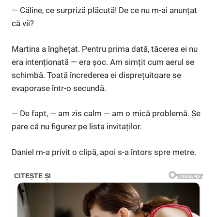
— Căline, ce surpriză plăcută! De ce nu m-ai anunțat
că vii?
Martina a înghețat. Pentru prima dată, tăcerea ei nu
era intenționată — era șoc. Am simțit cum aerul se
schimbă. Toată încrederea ei disprețuitoare se
evaporase într-o secundă.
— De fapt, — am zis calm — am o mică problemă. Se
pare că nu figurez pe lista invitaților.
Daniel m-a privit o clipă, apoi s-a întors spre metre.