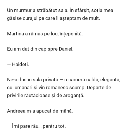
Un murmur a străbătut sala. În sfârșit, soția mea
găsise curajul pe care îl așteptam de mult.
Martina a rămas pe loc, înțepenită.
Eu am dat din cap spre Daniel.
— Haideți.
Ne-a dus în sala privată — o cameră caldă, elegantă,
cu lumânări și vin românesc scump. Departe de
privirile răutăcioase și de aroganță.
Andreea m-a apucat de mână.
— Îmi pare rău… pentru tot.