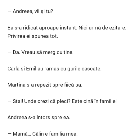
— Andreea, vii și tu?
Ea s-a ridicat aproape instant. Nici urmă de ezitare.
Privirea ei spunea tot.
— Da. Vreau să merg cu tine.
Carla și Emil au rămas cu gurile căscate.
Martina s-a repezit spre fiică-sa.
— Stai! Unde crezi că pleci? Este cină în familie!
Andreea s-a întors spre ea.
— Mamă… Călin e familia mea.