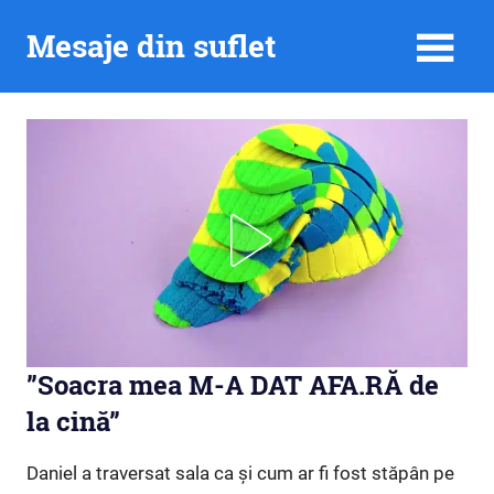
Skip
Mesaje din suflet
to
content
”Soacra mea M-A DAT AFA.RĂ de
la cină”
Daniel a traversat sala ca și cum ar fi fost stăpân pe