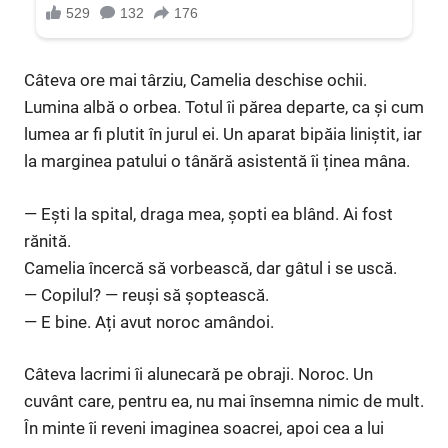
Câteva ore mai târziu, Camelia deschise ochii.
Lumina albă o orbea. Totul îi părea departe, ca și cum
lumea ar fi plutit în jurul ei. Un aparat bipăia liniștit, iar
la marginea patului o tânără asistentă îi ținea mâna.
— Ești la spital, draga mea, șopti ea blând. Ai fost
rănită.
Camelia încercă să vorbească, dar gâtul i se uscă.
— Copilul? — reuși să șoptească.
— E bine. Ați avut noroc amândoi.
Câteva lacrimi îi alunecară pe obraji. Noroc. Un
cuvânt care, pentru ea, nu mai însemna nimic de mult.
În minte îi reveni imaginea soacrei, apoi cea a lui