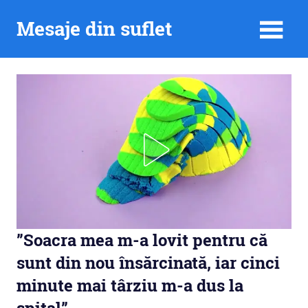
Skip
Mesaje din suflet
to
content
”Soacra mea m-a lovit pentru că
sunt din nou însărcinată, iar cinci
minute mai târziu m-a dus la