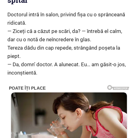
spital”
Doctorul intră în salon, privind fișa cu o sprânceană
ridicată.
— Ziceți că a căzut pe scări, da? — întrebă el calm,
dar cu o notă de neîncredere în glas.
Tereza dădu din cap repede, strângând poșeta la
piept.
— Da, domn’ doctor. A alunecat. Eu… am găsit-o jos,
inconștientă.