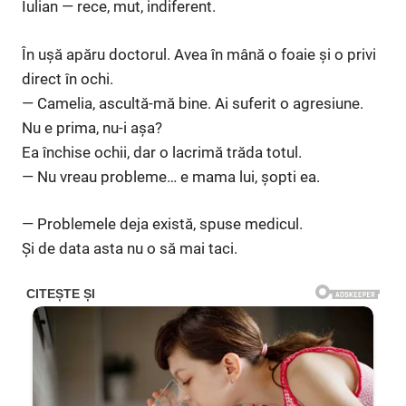
Iulian — rece, mut, indiferent.
În ușă apăru doctorul. Avea în mână o foaie și o privi
direct în ochi.
— Camelia, ascultă-mă bine. Ai suferit o agresiune.
Nu e prima, nu-i așa?
Ea închise ochii, dar o lacrimă trăda totul.
— Nu vreau probleme… e mama lui, șopti ea.
— Problemele deja există, spuse medicul.
Și de data asta nu o să mai taci.