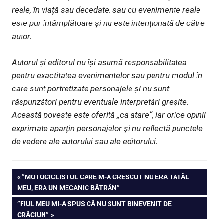
reale, în viață sau decedate, sau cu evenimente reale
este pur întâmplătoare și nu este intenționată de către
autor.
Autorul și editorul nu își asumă responsabilitatea
pentru exactitatea evenimentelor sau pentru modul în
care sunt portretizate personajele și nu sunt
răspunzători pentru eventuale interpretări greșite.
Această poveste este oferită „ca atare”, iar orice opinii
exprimate aparțin personajelor și nu reflectă punctele
de vedere ale autorului sau ale editorului.
Navigare
PREVIOUS
”MOTOCICLISTUL CARE M-A CRESCUT NU ERA TATĂL
POST:
MEU, ERA UN MECANIC BĂTRÂN”
în
NEXT
”FIUL MEU MI-A SPUS CĂ NU SUNT BINEVENIT DE
articole
POST:
CRĂCIUN”