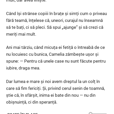
mult, dar avea liniște.
Când își strânse copiii în brațe și simți cum o priveau
fără teamă, înțelese că, uneori, curajul nu înseamnă
să te bați, ci să pleci. Să spui „ajunge” și să crezi că
meriți mai mult.
Ani mai târziu, când micuța ei fetiță o întreabă de ce
nu locuiesc cu bunica, Camelia zâmbește ușor și
spune: — Pentru că unele case nu sunt făcute pentru
iubire, draga mea.
Dar lumea e mare și noi avem dreptul la un colț în
care să fim fericiți. Și, privind cerul senin de toamnă,
știe că, în sfârșit, inima ei bate din nou — nu din
obișnuință, ci din speranță.