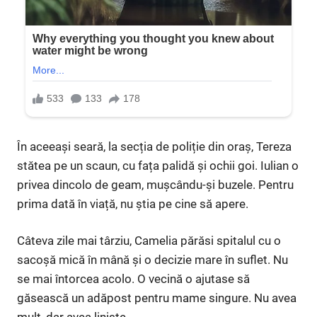
În aceeași seară, la secția de poliție din oraș, Tereza
stătea pe un scaun, cu fața palidă și ochii goi. Iulian o
privea dincolo de geam, mușcându-și buzele. Pentru
prima dată în viață, nu știa pe cine să apere.
Câteva zile mai târziu, Camelia părăsi spitalul cu o
sacoșă mică în mână și o decizie mare în suflet. Nu
se mai întorcea acolo. O vecină o ajutase să
găsească un adăpost pentru mame singure. Nu avea