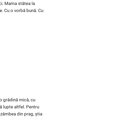
aci. Mama stătea la
re. Cu o vorbă bună. Cu
 o grădină mică, cu
ă lupte altfel. Pentru
 zâmbea din prag, știa