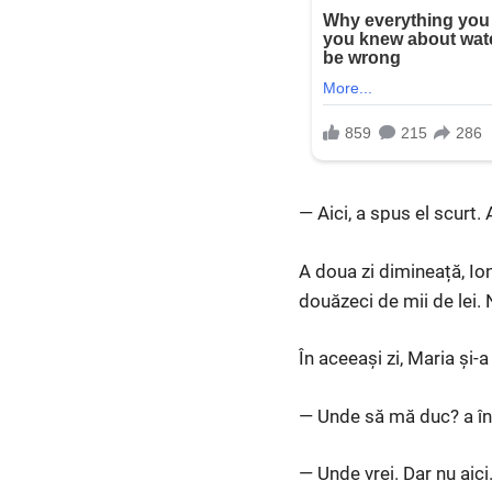
— Aici, a spus el scurt. 
A doua zi dimineață, Io
douăzeci de mii de lei. 
În aceeași zi, Maria și-a
— Unde să mă duc? a înt
— Unde vrei. Dar nu aici