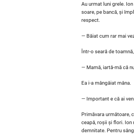
Au urmat luni grele. Io
soare, pe bancă, și împ
respect.
— Băiat cum rar mai ve
Într-o seară de toamnă, 
— Mamă, iartă-mă că nu 
Ea i-a mângâiat mâna.
— Important e că ai veni
Primăvara următoare, ca
ceapă, roșii și flori. Io
demnitate. Pentru sânge