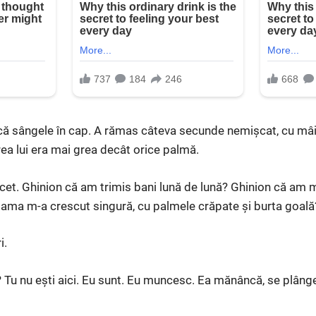
rcă sângele în cap. A rămas câteva secunde nemișcat, cu mâi
rea lui era mai grea decât orice palmă.
ncet. Ghinion că am trimis bani lună de lună? Ghinion că am 
mama m-a crescut singură, cu palmele crăpate și burta goală
i.
? Tu nu ești aici. Eu sunt. Eu muncesc. Ea mănâncă, se plâng