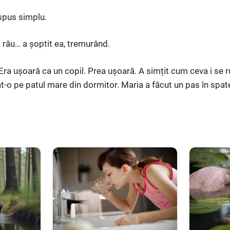
spus simplu.
i rău… a șoptit ea, tremurând.
. Era ușoară ca un copil. Prea ușoară. A simțit cum ceva i se ru
at-o pe patul mare din dormitor. Maria a făcut un pas în spat