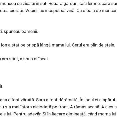
n muncea cu ziua prin sat. Repara garduri, tăia lemne, căra s
letea ciorapi. Vecinii au început să vină. Cu o oală de mânca
zi, spuneau oamenii.
Ion a stat pe prispă lângă mama lui. Cerul era plin de stele.
am știut, a spus el încet.
t.
sa a fost văruită. Șura a fost dărâmată. În locul ei a apărut
n nu s-a mai întors niciodată pe front. A rămas acasă. A ales s
le lui. Pentru adevăr. Și în fiecare dimineață, când mama lui