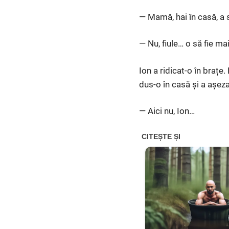
— Mamă, hai în casă, a 
— Nu, fiule… o să fie ma
Ion a ridicat-o în brațe
dus-o în casă și a așez
— Aici nu, Ion…