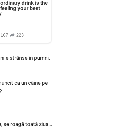
nile strânse în pumni.
muncit ca un câine pe
?
e, se roagă toată ziua…