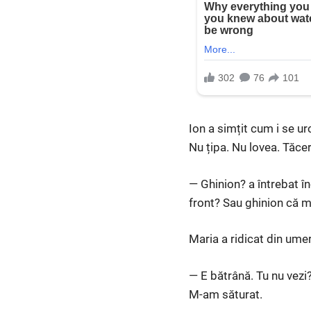
Ion a simțit cum i se u
Nu țipa. Nu lovea. Tăce
— Ghinion? a întrebat î
front? Sau ghinion că 
Maria a ridicat din umer
— E bătrână. Tu nu vezi
M-am săturat.