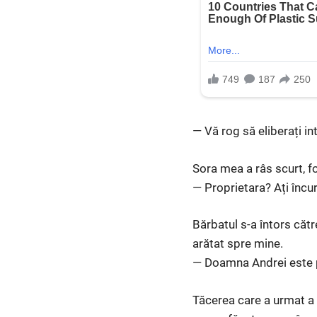
— Vă rog să eliberați int
Sora mea a râs scurt, fo
— Proprietara? Ați încu
Bărbatul s-a întors cătr
arătat spre mine.
— Doamna Andrei este pro
Tăcerea care a urmat a 