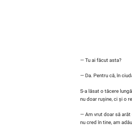
— Tu ai făcut asta?
— Da. Pentru că, în ciud
S-a lăsat o tăcere lungă
nu doar rușine, ci și o 
— Am vrut doar să arăt c
nu cred în tine, am adă