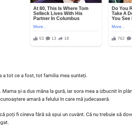
a a tot ce a fost, tot familia mea sunteți.
. Mama și-a dus mâna la gură, iar sora mea a izbucnit în plâns
recunoaștere amară a felului în care mă judecaseră.
ă poți fi cineva fără să spui un cuvânt. Că nu trebuie să dov
ugat.