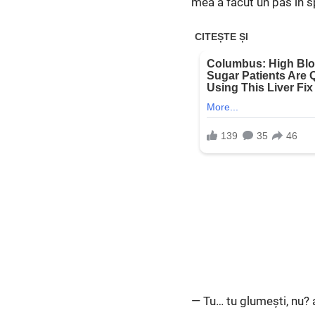
mea a făcut un pas în spa
— Tu… tu glumești, nu? a