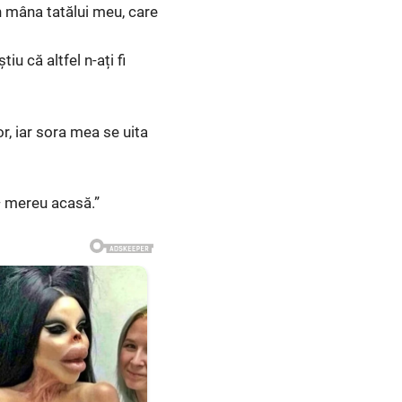
în mâna tatălui meu, care
iu că altfel n-ați fi
or, iar sora mea se uita
 — mereu acasă.”