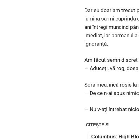
Dar eu doar am trecut p
lumina să-mi cuprindă c
ani întregi muncind până
imediat, iar barmanul a 
ignoranță.
Am făcut semn discret s
— Aduceți, vă rog, dosar
Sora mea, încă roșie la 
— De ce n-ai spus nimic
— Nu v-ați întrebat nici