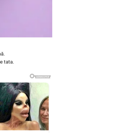
mă.
e tata.