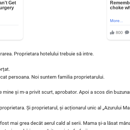
rarea. Proprietara hotelului trebuie să intre.
rțat.
rcat persoana. Noi suntem familia proprietarului.
e mine și m-a privit scurt, aprobator. Apoi a scos din buzunar
prietara. Și proprietarul, și acționarul unic al „Azurului Ma
fost mai grea decât aerul cald al serii. Mama și-a lăsat mân