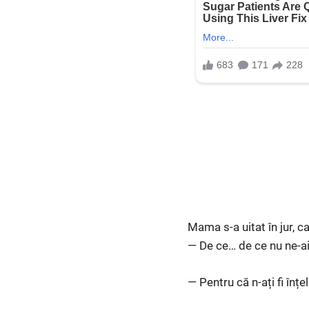
Mama s-a uitat în jur, c
— De ce… de ce nu ne-ai
— Pentru că n-ați fi înțe