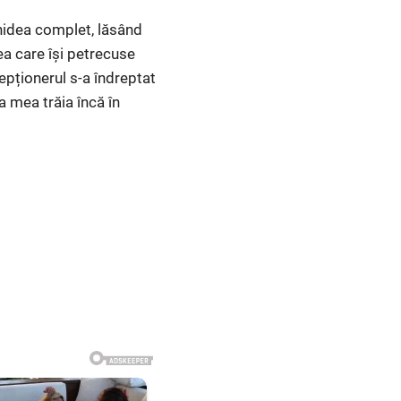
chidea complet, lăsând
ea care își petrecuse
cepționerul s-a îndreptat
a mea trăia încă în