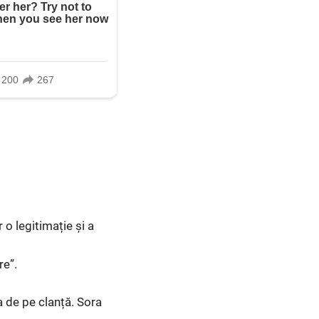
 o legitimație și a
re”.
a de pe clanță. Sora