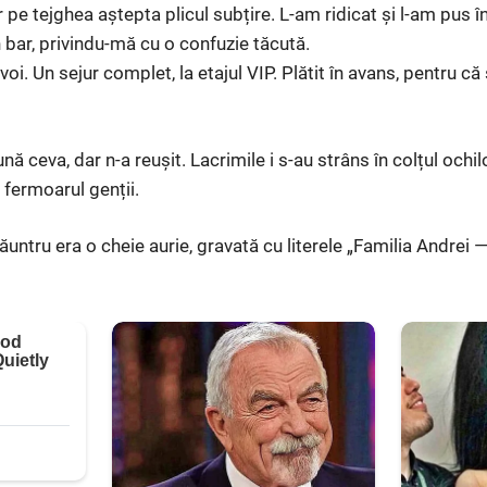
r pe tejghea aștepta plicul subțire. L-am ridicat și l-am pus 
 bar, privindu-mă cu o confuzie tăcută.
. Un sejur complet, la etajul VIP. Plătit în avans, pentru că șt
 ceva, dar n-a reușit. Lacrimile i s-au strâns în colțul ochil
 fermoarul genții.
năuntru era o cheie aurie, gravată cu literele „Familia Andrei