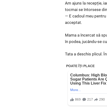
Am ajuns la recepție, ia
tocmai se întorsese din
— E cadoul meu pentru voi
acceptat.
Mama a încercat să spună
în podea, jucându-se cu
Tata a deschis plicul. Î