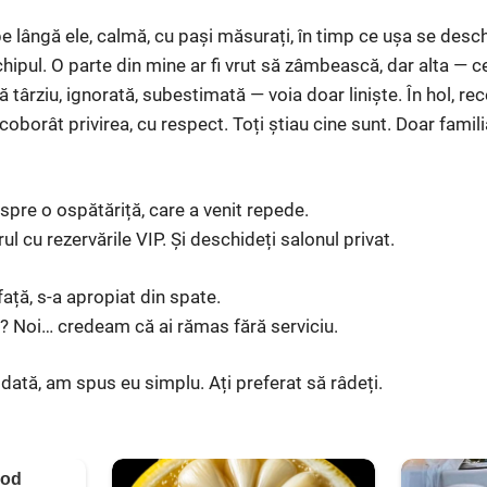
e lângă ele, calmă, cu pași măsurați, în timp ce ușa se des
hipul. O parte din mine ar fi vrut să zâmbească, dar alta — c
 târziu, ignorată, subestimată — voia doar liniște. În hol, re
coborât privirea, cu respect. Toți știau cine sunt. Doar famili
pre o ospătăriță, care a venit repede.
ul cu rezervările VIP. Și deschideți salonul privat.
față, s-a apropiat din spate.
? Noi… credeam că ai rămas fără serviciu.
odată, am spus eu simplu. Ați preferat să râdeți.