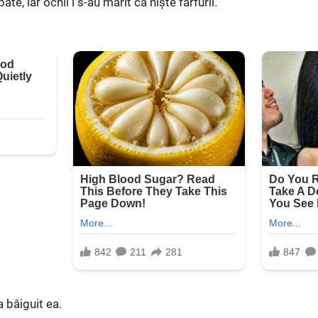
te, iar ochii i s-au mărit ca niște farfurii.
 bâiguit ea.