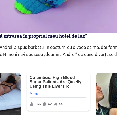
t intrarea în propriul meu hotel de lux”
ndrei, a spus bărbatul în costum, cu o voce calmă, dar fer
ă. Nimeni nu-i spusese „doamnă Andrei” de când divorțase d