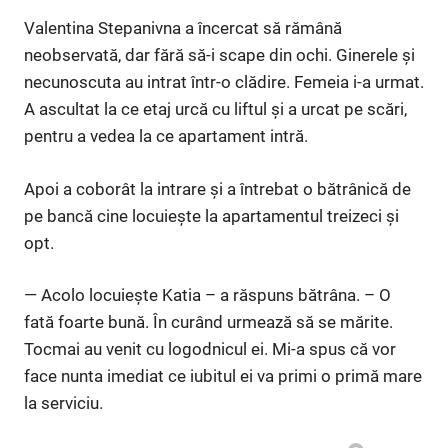
Valentina Stepanivna a încercat să rămână
neobservată, dar fără să-i scape din ochi. Ginerele și
necunoscuta au intrat într-o clădire. Femeia i-a urmat.
A ascultat la ce etaj urcă cu liftul și a urcat pe scări,
pentru a vedea la ce apartament intră.
Apoi a coborât la intrare și a întrebat o bătrânică de
pe bancă cine locuiește la apartamentul treizeci și
opt.
— Acolo locuiește Katia – a răspuns bătrâna. – O
fată foarte bună. În curând urmează să se mărite.
Tocmai au venit cu logodnicul ei. Mi-a spus că vor
face nunta imediat ce iubitul ei va primi o primă mare
la serviciu.