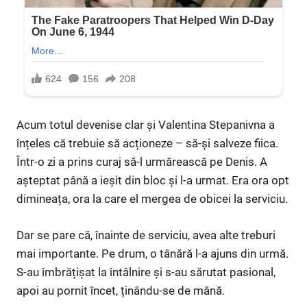
Acum totul devenise clar și Valentina Stepanivna a
înțeles că trebuie să acționeze – să-și salveze fiica.
Într-o zi a prins curaj să-l urmărească pe Denis. A
așteptat până a ieșit din bloc și l-a urmat. Era ora opt
dimineața, ora la care el mergea de obicei la serviciu.
Dar se pare că, înainte de serviciu, avea alte treburi
mai importante. Pe drum, o tânără l-a ajuns din urmă.
S-au îmbrățișat la întâlnire și s-au sărutat pasional,
apoi au pornit încet, ținându-se de mână.