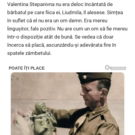
Valentina Stepanivna nu era deloc încântată de
bărbatul pe care fiica ei, Liudmila, îl alesese. Simțea
în suflet că el nu era un om demn. Era mereu
lingușitor, fals pozitiv. Nu are cum un om să fie mereu
într-o dispoziție atât de bună. Se vedea că doar
încerca să placă, ascunzându-și adevărata fire în
spatele zâmbetului.