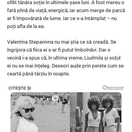
ofilit tânăra soție în ultimele șase luni. A fost mereu o
fată plină de viață, energică, iar acum merge de parcă
ar fi împovărată de lume. Iar ce s-a întâmplat – nu
poți afla de la ea.
Valentina Stepanivna nu mai știa ce să creadă. Se
îngrijora că fiica ei s-ar fi putut îmbolnăvi. Dar o
vecină i-a spus că, în ultima vreme, Liudmila și soțul
ei nu se mai înțeleg. Deseori aude prin perete cum se
ceartă până târziu în noapte.