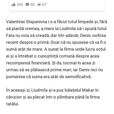
Valentinei Stepanivna i s-a făcut totul limpede și, fără
să piardă vremea, a mers la Liudmila să-i spună totul.
Fata nu voia să creadă, dar într-adevăr, Denis vorbise
recent despre o primă. Doar că nu spusese că va fi o
sumă atât de mare. A sunat la firma unde lucra soțul
ei și a întrebat o cunoștință comună despre acea
recompensă financiară. Și da, tocmai în acea zi
urmau să se plătească prime mari, iar Denis nici nu
pomenise că suma era atât de semnificativă.
În aceeași zi, Liudmila și-a pus băiețelul Makar în
cărucior și au plecat într-o plimbare până la firma
tatălui.