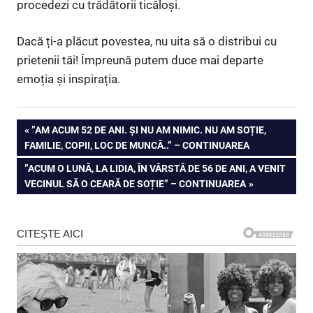
procedezi cu trădătorii ticăloși.
Dacă ți-a plăcut povestea, nu uita să o distribui cu
prietenii tăi! Împreună putem duce mai departe
emoția și inspirația.
Navigare
PREVIOUS
”AM ACUM 52 DE ANI. ȘI NU AM NIMIC. NU AM SOȚIE,
POST:
FAMILIE, COPII, LOC DE MUNCĂ..” – CONTINUAREA
în
NEXT
”ACUM O LUNĂ, LA LIDIA, ÎN VÂRSTĂ DE 56 DE ANI, A VENIT
articole
POST:
VECINUL SĂ O CEARĂ DE SOȚIE” – CONTINUAREA