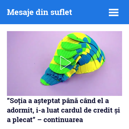
Skip
Mesaje din suflet
to
content
”Soția a așteptat până când el a
adormit, i-a luat cardul de credit și
a plecat” – continuarea