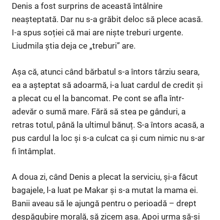
Denis a fost surprins de această întâlnire
neașteptată. Dar nu s-a grăbit deloc să plece acasă.
I-a spus soției că mai are niște treburi urgente.
Liudmila știa deja ce „treburi” are.
Așa că, atunci când bărbatul s-a întors târziu seara,
ea a așteptat să adoarmă, i-a luat cardul de credit și
a plecat cu el la bancomat. Pe cont se afla într-
adevăr o sumă mare. Fără să stea pe gânduri, a
retras totul, până la ultimul bănuț. S-a întors acasă, a
pus cardul la loc și s-a culcat ca și cum nimic nu s-ar
fi întâmplat.
A doua zi, când Denis a plecat la serviciu, și-a făcut
bagajele, l-a luat pe Makar și s-a mutat la mama ei.
Banii aveau să le ajungă pentru o perioadă – drept
despăgubire morală, să zicem așa. Apoi urma să-și