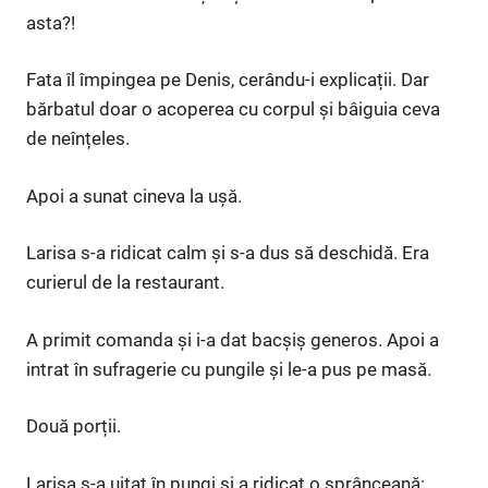
asta?!
Fata îl împingea pe Denis, cerându-i explicații. Dar
bărbatul doar o acoperea cu corpul și bâiguia ceva
de neînțeles.
Apoi a sunat cineva la ușă.
Larisa s-a ridicat calm și s-a dus să deschidă. Era
curierul de la restaurant.
A primit comanda și i-a dat bacșiș generos. Apoi a
intrat în sufragerie cu pungile și le-a pus pe masă.
Două porții.
Larisa s-a uitat în pungi și a ridicat o sprânceană: