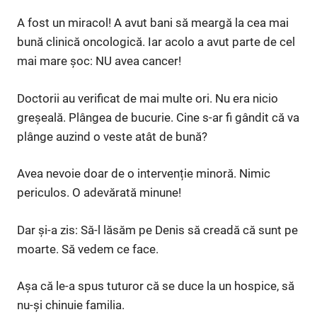
A fost un miracol! A avut bani să meargă la cea mai
bună clinică oncologică. Iar acolo a avut parte de cel
mai mare șoc: NU avea cancer!
Doctorii au verificat de mai multe ori. Nu era nicio
greșeală. Plângea de bucurie. Cine s-ar fi gândit că va
plânge auzind o veste atât de bună?
Avea nevoie doar de o intervenție minoră. Nimic
periculos. O adevărată minune!
Dar și-a zis: Să-l lăsăm pe Denis să creadă că sunt pe
moarte. Să vedem ce face.
Așa că le-a spus tuturor că se duce la un hospice, să
nu-și chinuie familia.