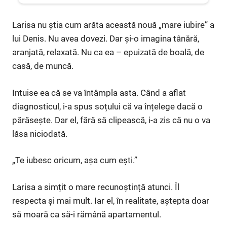
Larisa nu știa cum arăta această nouă „mare iubire” a
lui Denis. Nu avea dovezi. Dar și-o imagina tânără,
aranjată, relaxată. Nu ca ea – epuizată de boală, de
casă, de muncă.
Intuise ea că se va întâmpla asta. Când a aflat
diagnosticul, i-a spus soțului că va înțelege dacă o
părăsește. Dar el, fără să clipească, i-a zis că nu o va
lăsa niciodată.
„Te iubesc oricum, așa cum ești.”
Larisa a simțit o mare recunoștință atunci. Îl
respecta și mai mult. Iar el, în realitate, aștepta doar
să moară ca să-i rămână apartamentul.