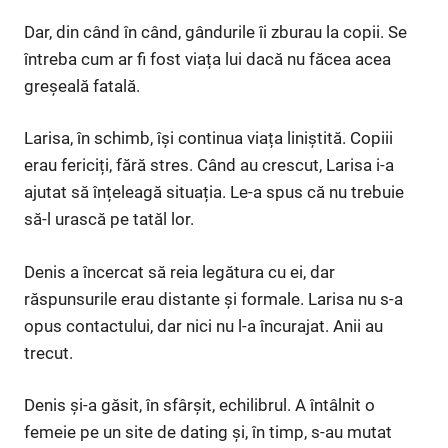
Dar, din când în când, gândurile îi zburau la copii. Se
întreba cum ar fi fost viața lui dacă nu făcea acea
greșeală fatală.
Larisa, în schimb, își continua viața liniștită. Copiii
erau fericiți, fără stres. Când au crescut, Larisa i-a
ajutat să înțeleagă situația. Le-a spus că nu trebuie
să-l urască pe tatăl lor.
Denis a încercat să reia legătura cu ei, dar
răspunsurile erau distante și formale. Larisa nu s-a
opus contactului, dar nici nu l-a încurajat. Anii au
trecut.
Denis și-a găsit, în sfârșit, echilibrul. A întâlnit o
femeie pe un site de dating și, în timp, s-au mutat