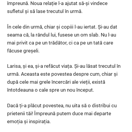
împreună. Noua relație l-a ajutat să-și vindece
sufletul și să lase trecutul în urmă.
În cele din urmă, chiar și copiii l-au iertat. Și-au dat
seama că, la rândul lui, fusese un om slab. Nu l-au
mai privit ca pe un trădător, ci ca pe un tată care
făcuse greșeli.
Larisa, și ea, și-a refăcut viața. Și-au lăsat trecutul în
urmă. Aceasta este povestea despre cum, chiar și
după cele mai grele încercări ale vieții, există
întotdeauna o cale spre un nou început.
Dacă ți-a plăcut povestea, nu uita să o distribui cu
prietenii tăi! Împreună putem duce mai departe
emoția și inspirația.