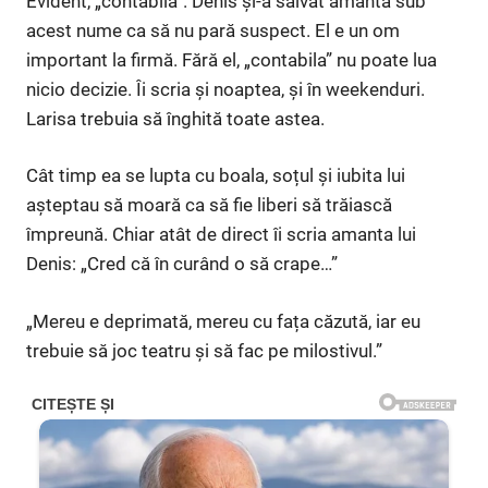
Evident, „contabilă”. Denis și-a salvat amanta sub
acest nume ca să nu pară suspect. El e un om
important la firmă. Fără el, „contabila” nu poate lua
nicio decizie. Îi scria și noaptea, și în weekenduri.
Larisa trebuia să înghită toate astea.
Cât timp ea se lupta cu boala, soțul și iubita lui
așteptau să moară ca să fie liberi să trăiască
împreună. Chiar atât de direct îi scria amanta lui
Denis: „Cred că în curând o să crape…”
„Mereu e deprimată, mereu cu fața căzută, iar eu
trebuie să joc teatru și să fac pe milostivul.”