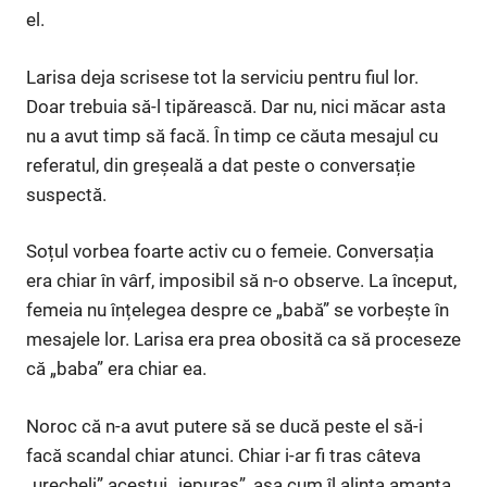
el.
Larisa deja scrisese tot la serviciu pentru fiul lor.
Doar trebuia să-l tipărească. Dar nu, nici măcar asta
nu a avut timp să facă. În timp ce căuta mesajul cu
referatul, din greșeală a dat peste o conversație
suspectă.
Soțul vorbea foarte activ cu o femeie. Conversația
era chiar în vârf, imposibil să n-o observe. La început,
femeia nu înțelegea despre ce „babă” se vorbește în
mesajele lor. Larisa era prea obosită ca să proceseze
că „baba” era chiar ea.
Noroc că n-a avut putere să se ducă peste el să-i
facă scandal chiar atunci. Chiar i-ar fi tras câteva
„urecheli” acestui „iepuraș”, așa cum îl alinta amanta