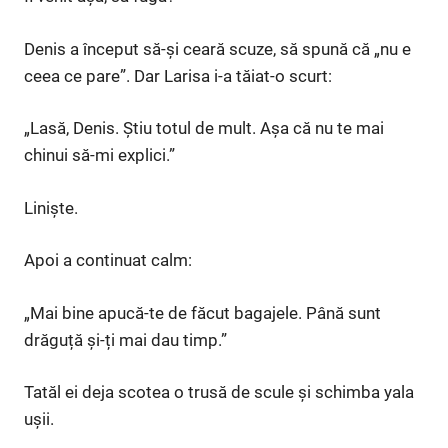
Denis a început să-și ceară scuze, să spună că „nu e
ceea ce pare”. Dar Larisa i-a tăiat-o scurt:
„Lasă, Denis. Știu totul de mult. Așa că nu te mai
chinui să-mi explici.”
Liniște.
Apoi a continuat calm:
„Mai bine apucă-te de făcut bagajele. Până sunt
drăguță și-ți mai dau timp.”
Tatăl ei deja scotea o trusă de scule și schimba yala
ușii.