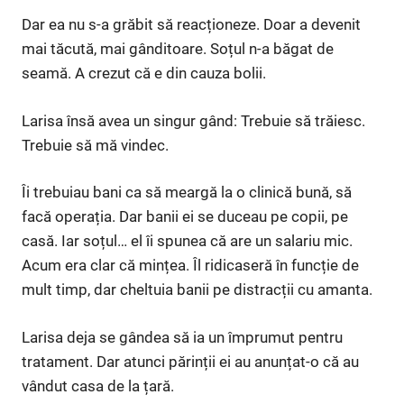
Dar ea nu s-a grăbit să reacționeze. Doar a devenit
mai tăcută, mai gânditoare. Soțul n-a băgat de
seamă. A crezut că e din cauza bolii.
Larisa însă avea un singur gând: Trebuie să trăiesc.
Trebuie să mă vindec.
Îi trebuiau bani ca să meargă la o clinică bună, să
facă operația. Dar banii ei se duceau pe copii, pe
casă. Iar soțul… el îi spunea că are un salariu mic.
Acum era clar că mințea. Îl ridicaseră în funcție de
mult timp, dar cheltuia banii pe distracții cu amanta.
Larisa deja se gândea să ia un împrumut pentru
tratament. Dar atunci părinții ei au anunțat-o că au
vândut casa de la țară.