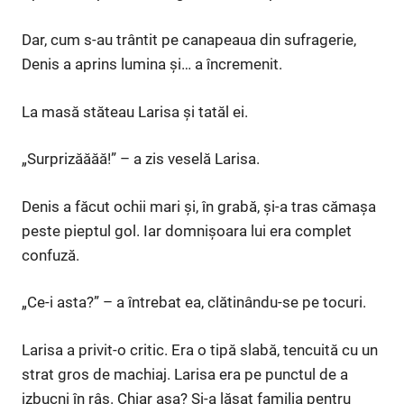
Dar, cum s-au trântit pe canapeaua din sufragerie,
Denis a aprins lumina și… a încremenit.
La masă stăteau Larisa și tatăl ei.
„Surprizăăăă!” – a zis veselă Larisa.
Denis a făcut ochii mari și, în grabă, și-a tras cămașa
peste pieptul gol. Iar domnișoara lui era complet
confuză.
„Ce-i asta?” – a întrebat ea, clătinându-se pe tocuri.
Larisa a privit-o critic. Era o tipă slabă, tencuită cu un
strat gros de machiaj. Larisa era pe punctul de a
izbucni în râs. Chiar așa? Și-a lăsat familia pentru