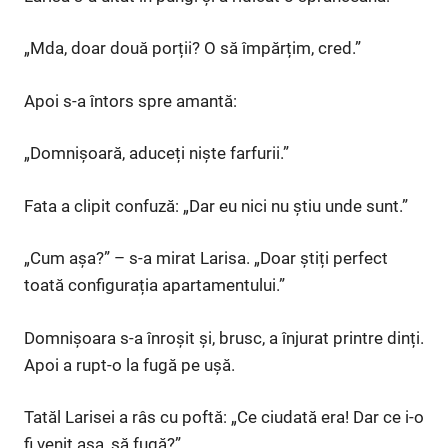
„Mda, doar două porții? O să împărțim, cred.”
Apoi s-a întors spre amantă:
„Domnișoară, aduceți niște farfurii.”
Fata a clipit confuză: „Dar eu nici nu știu unde sunt.”
„Cum așa?” – s-a mirat Larisa. „Doar știți perfect
toată configurația apartamentului.”
Domnișoara s-a înroșit și, brusc, a înjurat printre dinți.
Apoi a rupt-o la fugă pe ușă.
Tatăl Larisei a râs cu poftă: „Ce ciudată era! Dar ce i-o
fi venit așa, să fugă?”