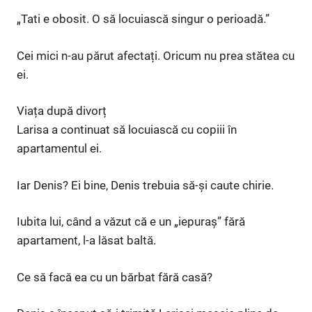
„Tati e obosit. O să locuiască singur o perioadă.”
Cei mici n-au părut afectați. Oricum nu prea stătea cu
ei.
Viața după divorț
Larisa a continuat să locuiască cu copiii în
apartamentul ei.
Iar Denis? Ei bine, Denis trebuia să-și caute chirie.
Iubita lui, când a văzut că e un „iepuraș” fără
apartament, l-a lăsat baltă.
Ce să facă ea cu un bărbat fără casă?