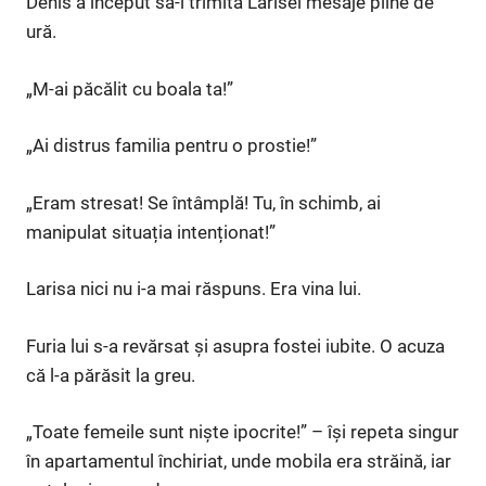
Denis a început să-i trimită Larisei mesaje pline de
ură.
„M-ai păcălit cu boala ta!”
„Ai distrus familia pentru o prostie!”
„Eram stresat! Se întâmplă! Tu, în schimb, ai
manipulat situația intenționat!”
Larisa nici nu i-a mai răspuns. Era vina lui.
Furia lui s-a revărsat și asupra fostei iubite. O acuza
că l-a părăsit la greu.
„Toate femeile sunt niște ipocrite!” – își repeta singur
în apartamentul închiriat, unde mobila era străină, iar