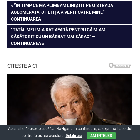
Navigare
PREVIOUS
”ÎN TIMP CE MĂ PLIMBAM LINIȘTIT PE O STRADĂ
POST:
AGLOMERATĂ, O FETIȚĂ A VENIT CĂTRE MINE” –
în
CONTINUAREA
articole
NEXT
”TATĂL MEU M-A DAT AFARĂ PENTRU CĂ M-AM
POST:
CĂSĂTORIT CU UN BĂRBAT MAI SĂRAC” –
CONTINUAREA
Acest site foloseste
cookies
. Navigand in continuare, va exprimati acordul
pentru folosirea acestora.
Detalii aici
AM INTELES