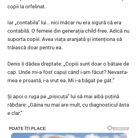
copii la orfelinat.
Iar „contabila” lui… nici măcar nu era sigură că era
contabilă. O femeie din generația child-free. Adică nu
suporta copiii. Avea viața aranjată și intenționa să
trăiască doar pentru ea.
Denis îi dădea dreptate: „Copiii sunt doar o bătaie de
cap. Unde mi-a fost capul când i-am făcut? Nevasta-
mea e proastă, i-a vrut ea. Mi i-a băgat pe gât.”
Și apoi o ruga pe „pisicuța” lui să mai aibă puțină
răbdare: „Găina nu mai are mult, cu diagnosticul ăsta
e clar.”