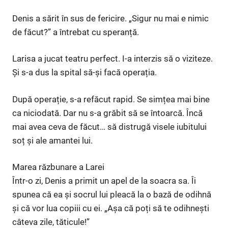
Denis a sărit în sus de fericire. „Sigur nu mai e nimic
de făcut?” a întrebat cu speranță.
Larisa a jucat teatru perfect. I-a interzis să o viziteze.
Și s-a dus la spital să-și facă operația.
După operație, s-a refăcut rapid. Se simțea mai bine
ca niciodată. Dar nu s-a grăbit să se întoarcă. Încă
mai avea ceva de făcut… să distrugă visele iubitului
soț și ale amantei lui.
Marea răzbunare a Larei
Într-o zi, Denis a primit un apel de la soacra sa. Îi
spunea că ea și socrul lui pleacă la o bază de odihnă
și că vor lua copiii cu ei. „Așa că poți să te odihnești
câteva zile, tăticule!”