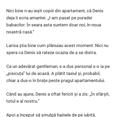
Nici bine n-au ieșit copiii din apartament, că Denis
deja îi scria amantei. „I-am pasat pe puradei
babacilor. În seara asta suntem doar noi, în noua
noastră casă.”
Larisa știa bine cum plănuiau acest moment. Nici nu
spera ca Denis să rateze ocazia de a se distra.
Ca un adevărat gentleman, s-a dus personal s-o ia pe
„pisicuța” lui de acasă. A plătit taxiul și, probabil,
chiar a dus-o în brațe peste pragul apartamentului.
Când au ajuns, Denis a oftat fericit și a zis: „În sfârșit,
totul e al nostru.”
Apoi a început să smulgă hainele de pe iubită.