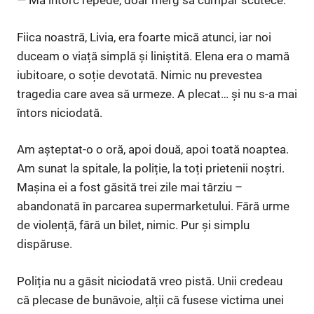
— Mă întorc repede, doar merg să cumpăr scutece.
Fiica noastră, Livia, era foarte mică atunci, iar noi
duceam o viață simplă și liniștită. Elena era o mamă
iubitoare, o soție devotată. Nimic nu prevestea
tragedia care avea să urmeze. A plecat… și nu s-a mai
întors niciodată.
Am așteptat-o o oră, apoi două, apoi toată noaptea.
Am sunat la spitale, la poliție, la toți prietenii noștri.
Mașina ei a fost găsită trei zile mai târziu –
abandonată în parcarea supermarketului. Fără urme
de violență, fără un bilet, nimic. Pur și simplu
dispăruse.
Poliția nu a găsit niciodată vreo pistă. Unii credeau
că plecase de bunăvoie, alții că fusese victima unei