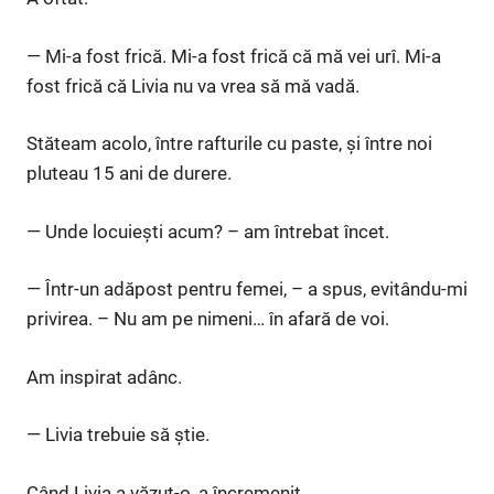
— Mi-a fost frică. Mi-a fost frică că mă vei urî. Mi-a
fost frică că Livia nu va vrea să mă vadă.
Stăteam acolo, între rafturile cu paste, și între noi
pluteau 15 ani de durere.
— Unde locuiești acum? – am întrebat încet.
— Într-un adăpost pentru femei, – a spus, evitându-mi
privirea. – Nu am pe nimeni… în afară de voi.
Am inspirat adânc.
— Livia trebuie să știe.
Când Livia a văzut-o, a încremenit.