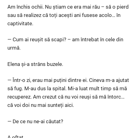
Am închis ochii. Nu știam ce era mai rău – să o pierd
sau să realizez că toți acești ani fusese acolo… în
captivitate.
— Cum ai reușit să scapi? – am întrebat în cele din
urmă.
Elena și-a strâns buzele.
— Într-o zi, erau mai puțini dintre ei. Cineva m-a ajutat
să fug. M-au dus la spital. Mi-a luat mult timp să mă
recuperez. Am crezut că nu voi reuși să mă întorc…
că voi doi nu mai sunteți aici.
— De ce nu ne-ai căutat?
A oftat.