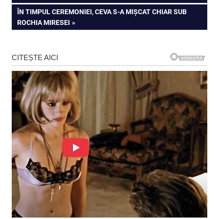
în
NEXT
ÎN TIMPUL CEREMONIEI, CEVA S-A MIȘCAT CHIAR SUB
articole
POST:
ROCHIA MIRESEI