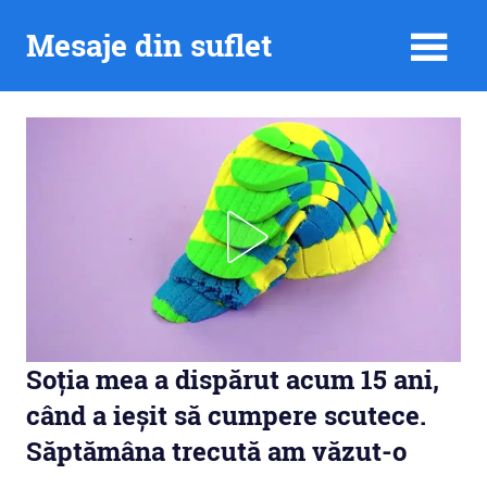
Skip
Mesaje din suflet
to
content
Soția mea a dispărut acum 15 ani,
când a ieșit să cumpere scutece.
Săptămâna trecută am văzut-o