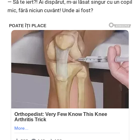
— Să te iert?! Ai dispărut, m-ai lăsat singur cu un copil
mic, fără niciun cuvânt! Unde ai fost?