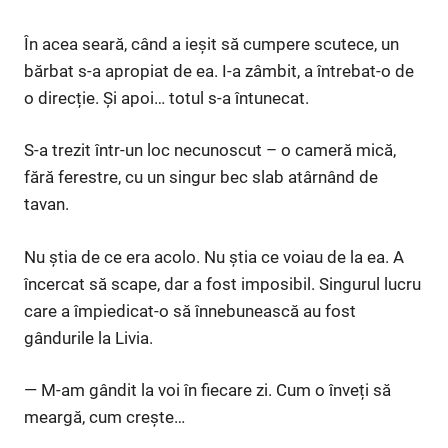
În acea seară, când a ieșit să cumpere scutece, un
bărbat s-a apropiat de ea. I-a zâmbit, a întrebat-o de
o direcție. Și apoi… totul s-a întunecat.
S-a trezit într-un loc necunoscut – o cameră mică,
fără ferestre, cu un singur bec slab atârnând de
tavan.
Nu știa de ce era acolo. Nu știa ce voiau de la ea. A
încercat să scape, dar a fost imposibil. Singurul lucru
care a împiedicat-o să înnebunească au fost
gândurile la Livia.
— M-am gândit la voi în fiecare zi. Cum o înveți să
meargă, cum crește…