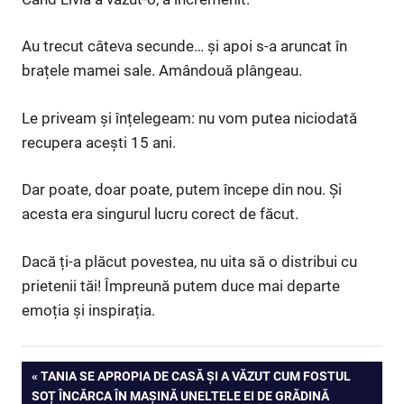
Au trecut câteva secunde… și apoi s-a aruncat în
brațele mamei sale. Amândouă plângeau.
Le priveam și înțelegeam: nu vom putea niciodată
recupera acești 15 ani.
Dar poate, doar poate, putem începe din nou. Și
acesta era singurul lucru corect de făcut.
Dacă ți-a plăcut povestea, nu uita să o distribui cu
prietenii tăi! Împreună putem duce mai departe
emoția și inspirația.
Navigare
PREVIOUS
TANIA SE APROPIA DE CASĂ ȘI A VĂZUT CUM FOSTUL
POST:
SOȚ ÎNCĂRCA ÎN MAȘINĂ UNELTELE EI DE GRĂDINĂ