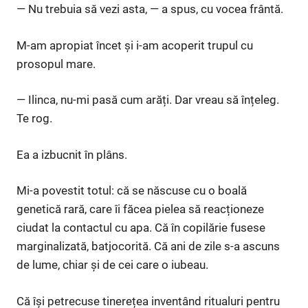
— Nu trebuia să vezi asta, — a spus, cu vocea frântă.
M-am apropiat încet și i-am acoperit trupul cu
prosopul mare.
— Ilinca, nu-mi pasă cum arăți. Dar vreau să înțeleg.
Te rog.
Ea a izbucnit în plâns.
Mi-a povestit totul: că se născuse cu o boală
genetică rară, care îi făcea pielea să reacționeze
ciudat la contactul cu apa. Că în copilărie fusese
marginalizată, batjocorită. Că ani de zile s-a ascuns
de lume, chiar și de cei care o iubeau.
Că își petrecuse tinerețea inventând ritualuri pentru