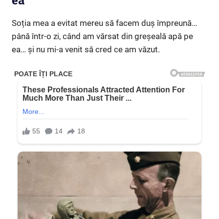
ea”
Soția mea a evitat mereu să facem duș împreună…
până într-o zi, când am vărsat din greșeală apă pe
ea… și nu mi-a venit să cred ce am văzut.