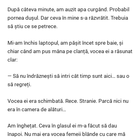
După câteva minute, am auzit apa curgând. Probabil
pornea dușul. Dar ceva în mine s-a răzvrătit. Trebuia
să știu ce se petrece.
Mi-am închis laptopul, am pășit încet spre baie, și
chiar când am pus mâna pe clanță, vocea ei a răsunat
clar:
— Să nu îndrăznești să intri cât timp sunt aici… sau o
să regreți.
Vocea ei era schimbată. Rece. Stranie. Parcă nici nu
era în camera de alături…
Am înghețat. Ceva în glasul ei m-a făcut să dau
înapoi. Nu mai era vocea femeii blânde cu care mă