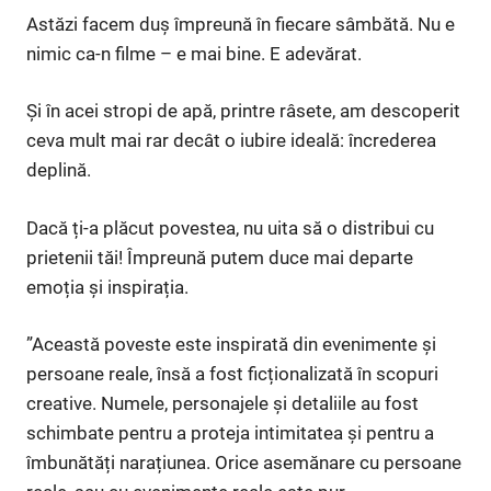
Astăzi facem duș împreună în fiecare sâmbătă. Nu e
nimic ca-n filme – e mai bine. E adevărat.
Și în acei stropi de apă, printre râsete, am descoperit
ceva mult mai rar decât o iubire ideală: încrederea
deplină.
Dacă ți-a plăcut povestea, nu uita să o distribui cu
prietenii tăi! Împreună putem duce mai departe
emoția și inspirația.
”Această poveste este inspirată din evenimente și
persoane reale, însă a fost ficționalizată în scopuri
creative. Numele, personajele și detaliile au fost
schimbate pentru a proteja intimitatea și pentru a
îmbunătăți narațiunea. Orice asemănare cu persoane