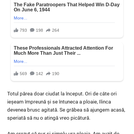
Totul părea doar ciudat la început. Ori de câte ori
ieșeam împreună și se întuneca a ploaie, Ilinca
devenea brusc agitată. Se grăbea să ajungem acasă,
speriată să nu o atingă vreo picătură.
Am crezut că pur și simplu ura ploaia. Am auzit de