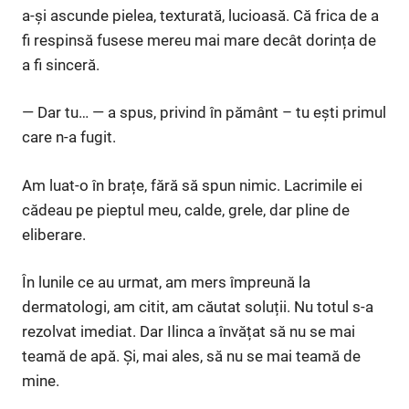
a-și ascunde pielea, texturată, lucioasă. Că frica de a
fi respinsă fusese mereu mai mare decât dorința de
a fi sinceră.
— Dar tu… — a spus, privind în pământ – tu ești primul
care n-a fugit.
Am luat-o în brațe, fără să spun nimic. Lacrimile ei
cădeau pe pieptul meu, calde, grele, dar pline de
eliberare.
În lunile ce au urmat, am mers împreună la
dermatologi, am citit, am căutat soluții. Nu totul s-a
rezolvat imediat. Dar Ilinca a învățat să nu se mai
teamă de apă. Și, mai ales, să nu se mai teamă de
mine.