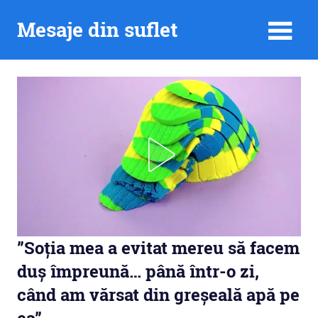
Skip
Mesaje din suflet
to
content
”Soția mea a evitat mereu să facem
duș împreună… până într-o zi,
când am vărsat din greșeală apă pe