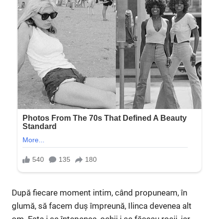
După fiecare moment intim, când propuneam, în
glumă, să facem duș împreună, Ilinca devenea alt
om. Fața i se înțepenea, ochii i se făceau roșii, iar