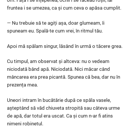
fruntea i se umezea, ca și cum ceva o apăsa cumplit.
— Nu trebuie să te agiți așa, doar glumeam, îi
spuneam eu. Spală-te cum vrei, în ritmul tău.
Apoi mă spălam singur, lăsând în urmă o tăcere grea.
Cu timpul, am observat și altceva: nu o vedeam
niciodată bând apă. Niciodată. Nici măcar când
mâncarea era prea picantă. Spunea că bea, dar nu în
prezența mea.
Uneori intram în bucătărie după ce spăla vasele,
așteptând să văd chiuveta stropită sau câteva urme
de apă, dar totul era uscat. Ca și cum n-ar fi atins
nimeni robinetul.