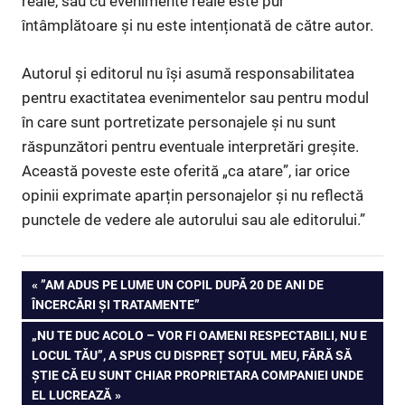
reale, sau cu evenimente reale este pur
întâmplătoare și nu este intenționată de către autor.
Autorul și editorul nu își asumă responsabilitatea
pentru exactitatea evenimentelor sau pentru modul
în care sunt portretizate personajele și nu sunt
răspunzători pentru eventuale interpretări greșite.
Această poveste este oferită „ca atare”, iar orice
opinii exprimate aparțin personajelor și nu reflectă
punctele de vedere ale autorului sau ale editorului.”
Navigare
PREVIOUS
”AM ADUS PE LUME UN COPIL DUPĂ 20 DE ANI DE
POST:
ÎNCERCĂRI ȘI TRATAMENTE”
în
NEXT
„NU TE DUC ACOLO – VOR FI OAMENI RESPECTABILI, NU E
articole
POST:
LOCUL TĂU”, A SPUS CU DISPREȚ SOȚUL MEU, FĂRĂ SĂ
ȘTIE CĂ EU SUNT CHIAR PROPRIETARA COMPANIEI UNDE
EL LUCREAZĂ