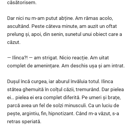
căsătorisem.
Dar nici nu m-am putut abține. Am rămas acolo,
ascultând. Peste câteva minute, am auzit un oftat
prelung și, apoi, din senin, sunetul unui obiect care a
căzut.
— Ilinca?! — am strigat. Nicio reacție. Am uitat
complet de amenințare. Am deschis ușa și am intrat.
Dușul încă curgea, iar aburul învăluia totul. Ilinca
stătea ghemuită în colțul căzii, tremurând. Dar pielea
ei… pielea ei era complet diferită. Pe umeri și brațe,
parcă avea un fel de solzi minusculi. Ca un luciu de
pește, argintiu, fin, hipnotizant. Când m-a văzut, s-a
retras speriată.