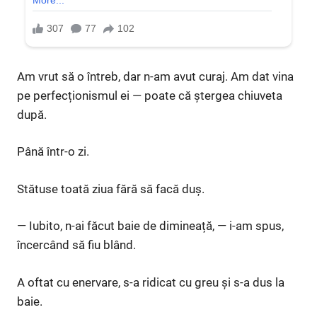
Am vrut să o întreb, dar n-am avut curaj. Am dat vina
pe perfecționismul ei — poate că ștergea chiuveta
după.
Până într-o zi.
Stătuse toată ziua fără să facă duș.
— Iubito, n-ai făcut baie de dimineață, — i-am spus,
încercând să fiu blând.
A oftat cu enervare, s-a ridicat cu greu și s-a dus la
baie.