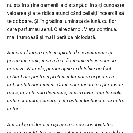
nu stă în a ține oamenii la distanță, ci în a-ți cunoaște
valoarea și a te ridica atunci când ceilalți încearcă să
te doboare. Și, în grădina luminată de lună, cu flori
care parfumau aerul, Claire zâmbi. Viața continua,
mai frumoasă și mai liberă ca niciodată.
Această lucrare este inspirată din evenimente și
persoane reale, însă a fost ficționalizată în scopuri
creative. Numele, personajele și detaliile au fost
schimbate pentru a proteja intimitatea și pentru a
îmbunătăți narațiunea. Orice asemănare cu persoane
reale, în viață sau decedate, sau cu evenimente reale
este pur întâmplătoare și nu este intenționată de către
autor.
Autorul și editorul nu își asumă responsabilitatea
pentru exactitatea evenimentelor sau pentru modul în