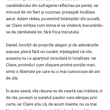
candelabrului din sufragerie reflectau pe pereți, iar
mirosul de vin fiert și cozonac proaspăt încălzea
aerul. Adam râdea, povestind întâmplări din școală,
iar Claire simțea cum inima ei se vindecă, bucurându-
se de zâmbetele lor, fără frica trecutului.
Daniel, încolțit de propriile alegeri și de adevărurile
expuse, plecă fără un cuvânt, înțelegând că vila
aceasta nu i-a aparținut niciodată în totalitate. Iar
Claire, privindu-l cum dispare printre porțile mari,
simți o libertate pe care nu o mai cunoscuse de ani
de zile.
În acea seară, vila răsuna nu de ceartă sau trădare, ci
de râs, povești și sunetul pașilor care alergau prin
curte, iar Claire știu că, de acum înainte, nu va mai