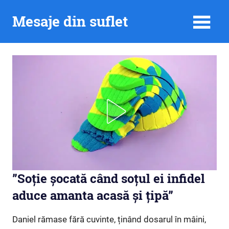
Skip
Mesaje din suflet
to
content
”Soție șocată când soțul ei infidel
aduce amanta acasă și țipă”
Daniel rămase fără cuvinte, ținând dosarul în mâini,