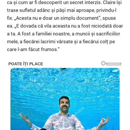
ca și cum ar fi descoperit un secret interzis. Claire își
trase sufletul adânc și păși mai aproape, privindu-l
fix. „Acesta nu e doar un simplu document”, spuse
ea. „E dovada că vila aceasta nu a fost niciodată doar
a ta. A fost a familiei noastre, a muncii și sacrificiilor
mele, a fiecărei lacrimi vărsate și a fiecărui colț pe
care l-am făcut frumos.”