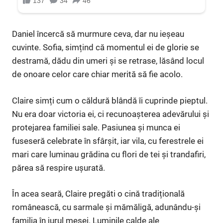
Daniel încercă să murmure ceva, dar nu ieșeau
cuvinte. Sofia, simțind că momentul ei de glorie se
destramă, dădu din umeri și se retrase, lăsând locul
de onoare celor care chiar merită să fie acolo.
Claire simți cum o căldură blândă îi cuprinde pieptul.
Nu era doar victoria ei, ci recunoașterea adevărului și
protejarea familiei sale. Pasiunea și munca ei
fuseseră celebrate în sfârșit, iar vila, cu ferestrele ei
mari care luminau grădina cu flori de tei și trandafiri,
părea să respire ușurată.
În acea seară, Claire pregăti o cină tradițională
românească, cu sarmale și mămăligă, adunându-și
familia în jurul mesei. Luminile calde ale