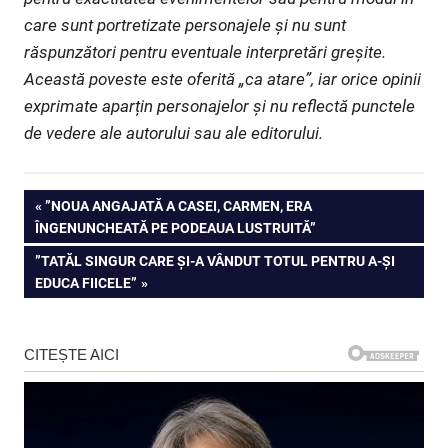
care sunt portretizate personajele și nu sunt
răspunzători pentru eventuale interpretări greșite.
Această poveste este oferită „ca atare”, iar orice opinii
exprimate aparțin personajelor și nu reflectă punctele
de vedere ale autorului sau ale editorului.
Navigare
PREVIOUS
”NOUA ANGAJATĂ A CASEI, CARMEN, ERA
POST:
ÎNGENUNCHEATĂ PE PODEAUA LUSTRUITĂ”
în
NEXT
”TATĂL SINGUR CARE ȘI-A VÂNDUT TOTUL PENTRU A-ȘI
articole
POST:
EDUCA FIICELE”