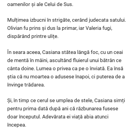
oamenilor și ale Celui de Sus.
Mulțimea izbucni în strigăte, cerând judecata satului.
Olivian fu prins și dus la primar, iar Valeria fugi,
dispărând printre ulițe.
În seara aceea, Casiana stătea lângă foc, cu un ceai
de mentă în mâini, ascultând fluierul unui bătrân ce
cânta doine. Lumea o privea ca pe o înviată. Ea însă
știa că nu moartea o adusese înapoi, ci puterea de a
învinge trădarea.
Și, în timp ce cerul se umplea de stele, Casiana simți
pentru prima dată după ani că răzbunarea fusese
doar începutul. Adevărata ei viață abia atunci
începea.