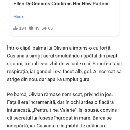
Într-o clipă, palma lui Olivian a împins-o cu forță.
Casiana a simțit aerul smulgându-i țipătul din piept
și, apoi, trupul i s-a izbit de valurile reci. Șocul i-a tăiat
respirația, iar gândul i s-a făcut alb, gol. A încercat să
strige din nou, dar apa i-a umplut gura.
Pe barcă, Olivian rămase nemișcat, privind în jos.
Fața îi era încremenită, dar în ochi ardea o flacără
întunecată. „Pentru tine, Valerie”, își spuse, convins
că secretul lui fusese îngropat în mare. Barca se
îndepărtă, iar Casiana fu înghițită de adâncuri.