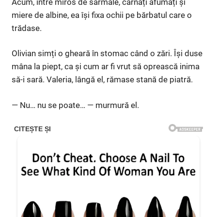
Acum, între miros de sarmale, cârnați afumați și
miere de albine, ea își fixa ochii pe bărbatul care o
trădase.
Olivian simți o gheară în stomac când o zări. Își duse
mâna la piept, ca și cum ar fi vrut să oprească inima
să-i sară. Valeria, lângă el, rămase stană de piatră.
— Nu… nu se poate… — murmură el.