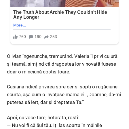
Olivian îngenunche, tremurând. Valeria îl privi cu ură
și teamă, simțind că dragostea lor vinovată fusese
doar o minciună costisitoare.
Casiana ridică privirea spre cer și șopti o rugăciune
scurtă, așa cum o învățase mama ei: „Doamne, dă-mi
puterea să iert, dar și dreptatea Ta.”
Apoi, cu voce tare, hotărâtă, rosti:
— Nu voi fi călăul tău. Îți las soarta în mâinile