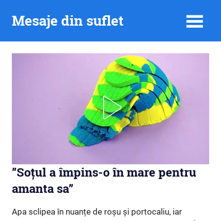
Skip
Mesaje din suflet
to
content
”Soțul a împins-o în mare pentru
amanta sa”
Apa sclipea în nuanțe de roșu și portocaliu, iar