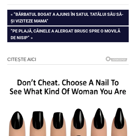
Navigare
PREVIOUS
”BĂRBATUL BOGAT A AJUNS ÎN SATUL TATĂLUI SĂU SĂ-
POST:
ȘI VIZITEZE MAMA”
în
NEXT
”PE PLAJĂ, CÂINELE A ALERGAT BRUSC SPRE O MOVILĂ
articole
POST:
DE NISIP”