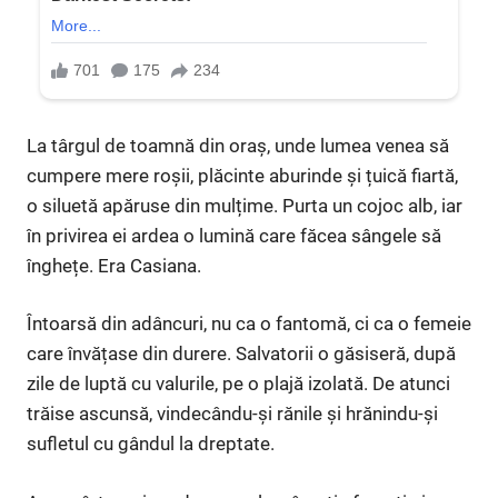
La târgul de toamnă din oraș, unde lumea venea să
cumpere mere roșii, plăcinte aburinde și țuică fiartă,
o siluetă apăruse din mulțime. Purta un cojoc alb, iar
în privirea ei ardea o lumină care făcea sângele să
înghețe. Era Casiana.
Întoarsă din adâncuri, nu ca o fantomă, ci ca o femeie
care învățase din durere. Salvatorii o găsiseră, după
zile de luptă cu valurile, pe o plajă izolată. De atunci
trăise ascunsă, vindecându-și rănile și hrănindu-și
sufletul cu gândul la dreptate.