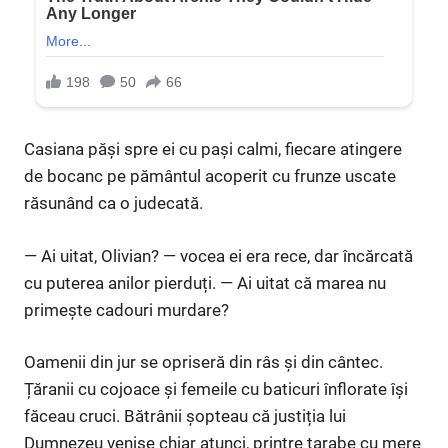
Casiana păși spre ei cu pași calmi, fiecare atingere
de bocanc pe pământul acoperit cu frunze uscate
răsunând ca o judecată.
— Ai uitat, Olivian? — vocea ei era rece, dar încărcată
cu puterea anilor pierduți. — Ai uitat că marea nu
primește cadouri murdare?
Oamenii din jur se opriseră din râs și din cântec.
Țăranii cu cojoace și femeile cu baticuri înflorate își
făceau cruci. Bătrânii șopteau că justiția lui
Dumnezeu venise chiar atunci, printre tarabe cu mere