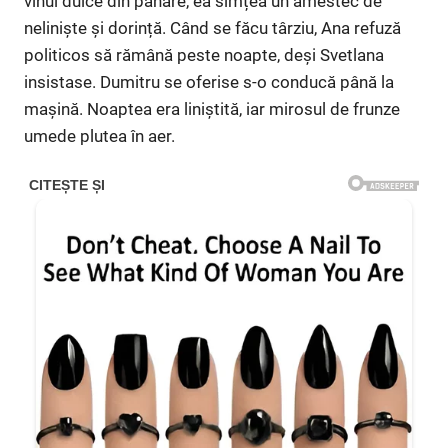
vinul dulce din pahare, ea simțea un amestec de
neliniște și dorință. Când se făcu târziu, Ana refuză
politicos să rămână peste noapte, deși Svetlana
insistase. Dumitru se oferise s-o conducă până la
mașină. Noaptea era liniștită, iar mirosul de frunze
umede plutea în aer.