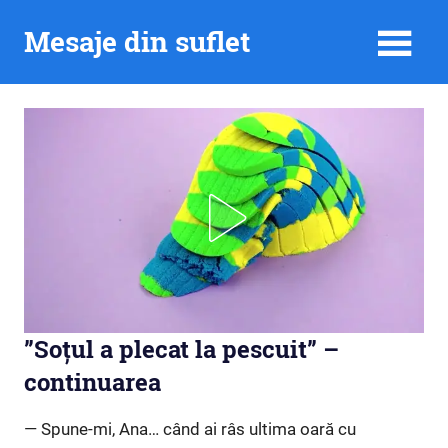
Skip
Mesaje din suflet
to
content
”Soțul a plecat la pescuit” –
continuarea
— Spune-mi, Ana… când ai râs ultima oară cu