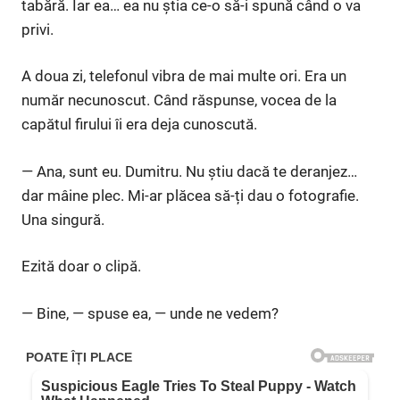
tabără. Iar ea… ea nu știa ce-o să-i spună când o va
privi.
A doua zi, telefonul vibra de mai multe ori. Era un
număr necunoscut. Când răspunse, vocea de la
capătul firului îi era deja cunoscută.
— Ana, sunt eu. Dumitru. Nu știu dacă te deranjez…
dar mâine plec. Mi-ar plăcea să-ți dau o fotografie.
Una singură.
Ezită doar o clipă.
— Bine, — spuse ea, — unde ne vedem?