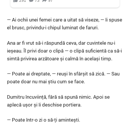
— Ai ochii unei femei care a uitat să viseze, — îi spuse
el brusc, privindu-i chipul luminat de faruri.
Ana ar fi vrut să-i răspundă ceva, dar cuvintele nu-i
ieșeau. Îl privi doar o clipă — o clipă suficientă ca să-i
simtă privirea arzătoare și calmă în același timp.
— Poate ai dreptate, — reuși în sfârșit să zică. — Sau
poate doar nu mai știu cum se face.
Dumitru încuviință, fără să spună nimic. Apoi se
aplecă ușor și îi deschise portiera.
— Poate într-o zi o să-ți amintești.