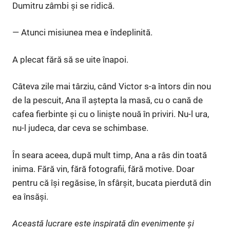
Dumitru zâmbi și se ridică.
— Atunci misiunea mea e îndeplinită.
A plecat fără să se uite înapoi.
Câteva zile mai târziu, când Victor s-a întors din nou
de la pescuit, Ana îl aștepta la masă, cu o cană de
cafea fierbinte și cu o liniște nouă în priviri. Nu-l ura,
nu-l judeca, dar ceva se schimbase.
În seara aceea, după mult timp, Ana a râs din toată
inima. Fără vin, fără fotografii, fără motive. Doar
pentru că își regăsise, în sfârșit, bucata pierdută din
ea însăși.
Această lucrare este inspirată din evenimente și