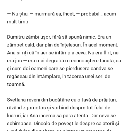
— Nu știu, — murmură ea, încet, — probabil… acum
mult timp.
Dumitru zâmbi ușor, fără să spună nimic. Era un
zâmbet cald, dar plin de înțelesuri. În acel moment,
Ana simți că în aer se întâmpla ceva. Nu era flirt, nu
era joc — era mai degrabă o recunoaștere tăcută, ca
și cum doi oameni care se pierduseră cândva se
regăseau din întâmplare, în tăcerea unei seri de
toamnă.
Svetlana reveni din bucătărie cu o tavă de prăjituri,
râzând zgomotos și vorbind despre tot felul de
lucruri, iar Ana încercă să pară atentă. Dar ceva se
schimbase. Dincolo de poveștile despre călătorii și