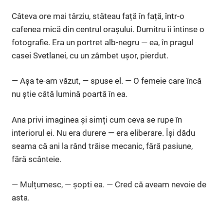
Câteva ore mai târziu, stăteau față în față, într-o
cafenea mică din centrul orașului. Dumitru îi întinse o
fotografie. Era un portret alb-negru — ea, în pragul
casei Svetlanei, cu un zâmbet ușor, pierdut.
— Așa te-am văzut, — spuse el. — O femeie care încă
nu știe câtă lumină poartă în ea.
Ana privi imaginea și simți cum ceva se rupe în
interiorul ei. Nu era durere — era eliberare. Își dădu
seama că ani la rând trăise mecanic, fără pasiune,
fără scânteie.
— Mulțumesc, — șopti ea. — Cred că aveam nevoie de
asta.