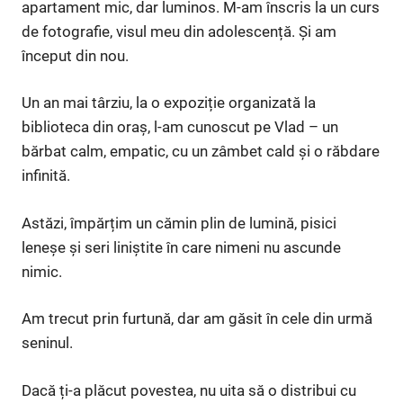
apartament mic, dar luminos. M-am înscris la un curs
de fotografie, visul meu din adolescență. Și am
început din nou.
Un an mai târziu, la o expoziție organizată la
biblioteca din oraș, l-am cunoscut pe Vlad – un
bărbat calm, empatic, cu un zâmbet cald și o răbdare
infinită.
Astăzi, împărțim un cămin plin de lumină, pisici
leneșe și seri liniștite în care nimeni nu ascunde
nimic.
Am trecut prin furtună, dar am găsit în cele din urmă
seninul.
Dacă ți-a plăcut povestea, nu uita să o distribui cu