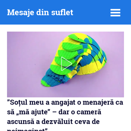
Skip
Mesaje din suflet
to
content
”Soțul meu a angajat o menajeră ca
să „mă ajute” – dar o cameră
ascunsă a dezvăluit ceva de