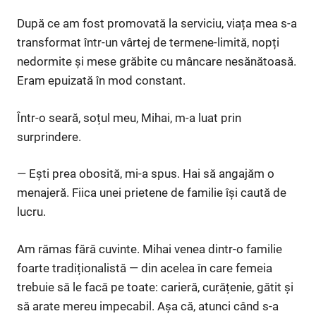
După ce am fost promovată la serviciu, viața mea s-a
transformat într-un vârtej de termene-limită, nopți
nedormite și mese grăbite cu mâncare nesănătoasă.
Eram epuizată în mod constant.
Într-o seară, soțul meu, Mihai, m-a luat prin
surprindere.
— Ești prea obosită, mi-a spus. Hai să angajăm o
menajeră. Fiica unei prietene de familie își caută de
lucru.
Am rămas fără cuvinte. Mihai venea dintr-o familie
foarte tradiționalistă — din acelea în care femeia
trebuie să le facă pe toate: carieră, curățenie, gătit și
să arate mereu impecabil. Așa că, atunci când s-a