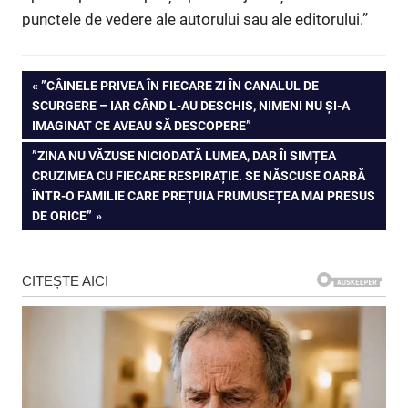
punctele de vedere ale autorului sau ale editorului.”
Navigare
PREVIOUS
”CÂINELE PRIVEA ÎN FIECARE ZI ÎN CANALUL DE
POST:
SCURGERE – IAR CÂND L-AU DESCHIS, NIMENI NU ȘI-A
în
IMAGINAT CE AVEAU SĂ DESCOPERE”
articole
NEXT
”ZINA NU VĂZUSE NICIODATĂ LUMEA, DAR ÎI SIMȚEA
POST:
CRUZIMEA CU FIECARE RESPIRAȚIE. SE NĂSCUSE OARBĂ
ÎNTR-O FAMILIE CARE PREȚUIA FRUMUSEȚEA MAI PRESUS
DE ORICE”