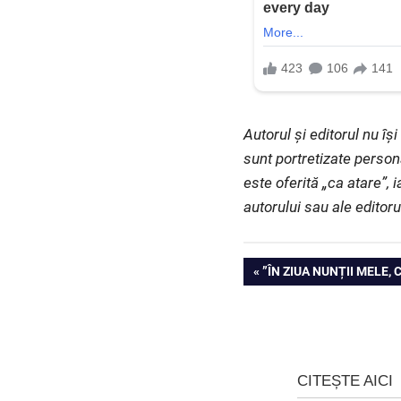
Autorul și editorul nu î
sunt portretizate person
este oferită „ca atare”, 
autorului sau ale editoru
Navigare
PREVIOUS
”ÎN ZIUA NUNȚII MELE
POST:
în
articole