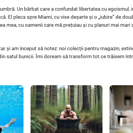
umbră. Un bărbat care a confundat libertatea cu egoismul, i
acă. El pleca spre Miami, cu vise deșarte și o „iubire” de dou
tea mea, cu oamenii care mă prețuiau și cu planuri mai mari de
ar și am început să notez: noi colecții pentru magazin, extin
din satul bunicii. Îmi doream să transform tot ce trăisem într-