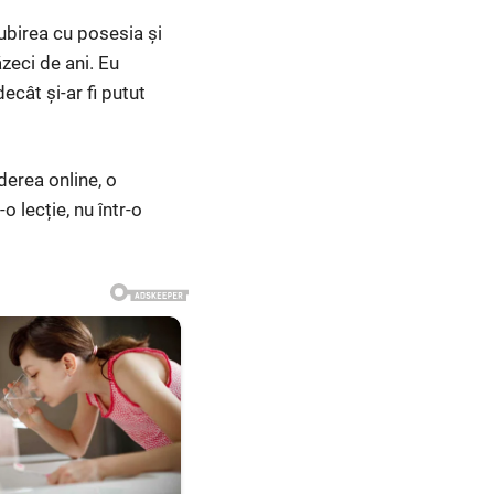
ubirea cu posesia și
ăzeci de ani. Eu
cât și-ar fi putut
derea online, o
o lecție, nu într-o