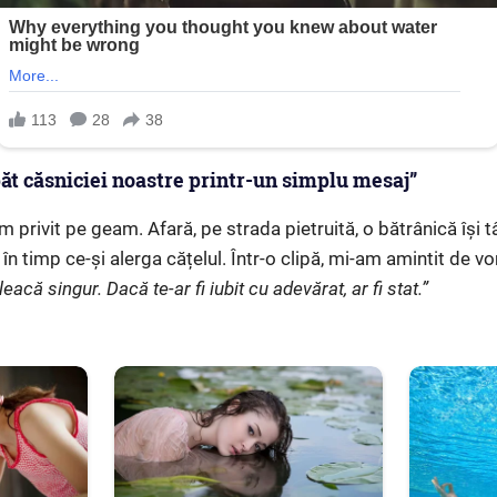
ăt căsniciei noastre printr-un simplu mesaj”
m privit pe geam. Afară, pe strada pietruită, o bătrânică își 
 în timp ce-și alerga cățelul. Într-o clipă, mi-am amintit de vo
acă singur. Dacă te-ar fi iubit cu adevărat, ar fi stat.”