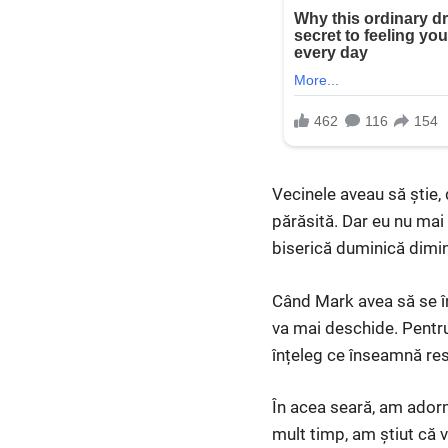
Vecinele aveau să știe,
părăsită. Dar eu nu mai
biserică duminică dimin
Când Mark avea să se înt
va mai deschide. Pentru 
înțeleg ce înseamnă res
În acea seară, am adorm
mult timp, am știut că v