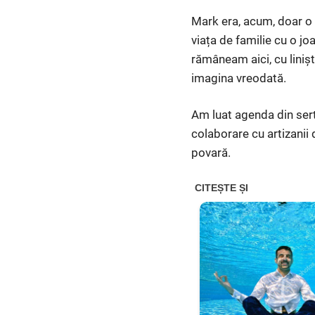
Mark era, acum, doar o 
viața de familie cu o jo
rămâneam aici, cu liniș
imagina vreodată.
Am luat agenda din sert
colaborare cu artizanii 
povară.