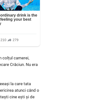
n colțul camerei,
ecare Crăciun. Nu era
eași la care tata
ericirea atunci când o
tești cine ești și de