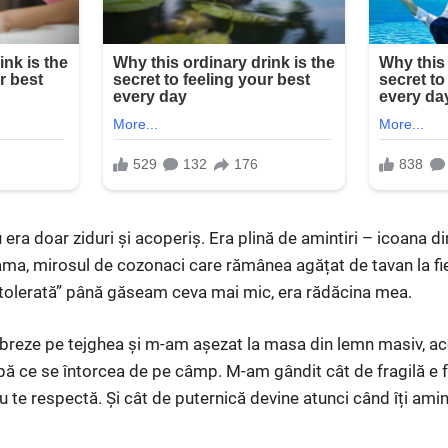
era doar ziduri și acoperiș. Era plină de amintiri – icoana di
ma, mirosul de cozonaci care rămânea agățat de tavan la fi
„tolerată” până găseam ceva mai mic, era rădăcina mea.
ibreze pe tejghea și m-am așezat la masa din lemn masiv, ace
ă ce se întorcea de pe câmp. M-am gândit cât de fragilă e f
nu te respectă. Și cât de puternică devine atunci când îți amin