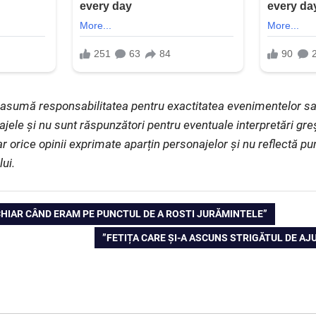
și asumă responsabilitatea pentru exactitatea evenimentelor s
ajele și nu sunt răspunzători pentru eventuale interpretări gr
iar orice opinii exprimate aparțin personajelor și nu reflectă p
lui.
, CHIAR CÂND ERAM PE PUNCTUL DE A ROSTI JURĂMINTELE”
NEXT
”FETIȚA CARE ȘI-A ASCUNS STRIGĂTUL DE A
POST: