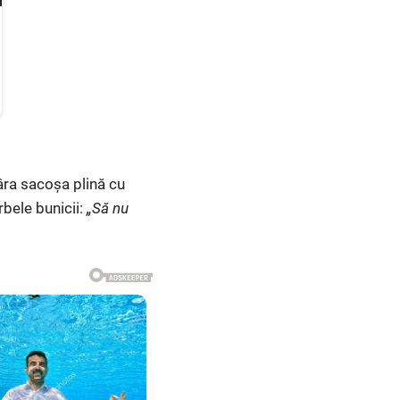
târa sacoșa plină cu
rbele bunicii:
„Să nu