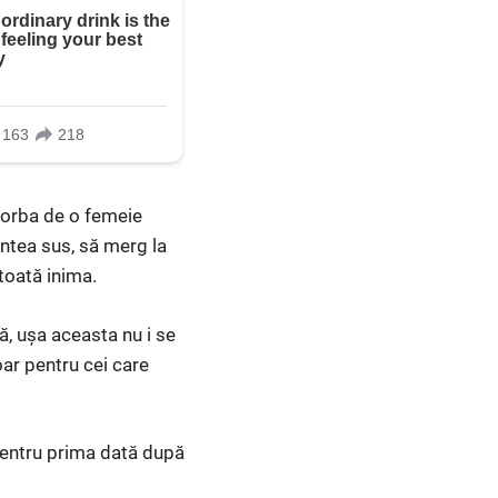
 vorba de o femeie
untea sus, să merg la
toată inima.
dă, ușa aceasta nu i se
oar pentru cei care
 pentru prima dată după