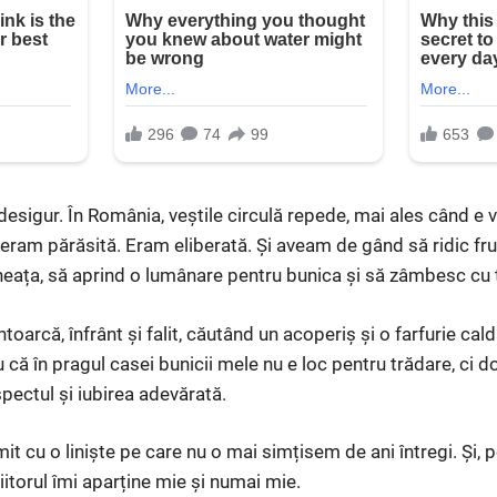
 desigur. În România, veștile circulă repede, mai ales când e
 eram părăsită. Eram eliberată. Și aveam de gând să ridic fr
eața, să aprind o lumânare pentru bunica și să zâmbesc cu 
oarcă, înfrânt și falit, căutând un acoperiș și o farfurie cal
că în pragul casei bunicii mele nu e loc pentru trădare, ci d
pectul și iubirea adevărată.
it cu o liniște pe care nu o mai simțisem de ani întregi. Și,
iitorul îmi aparține mie și numai mie.