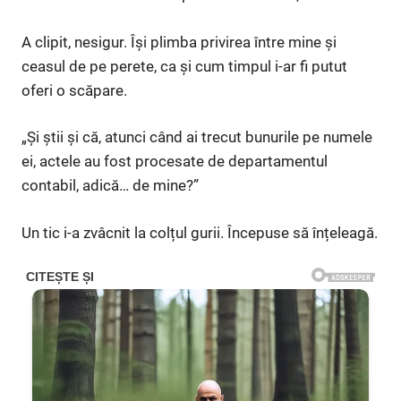
A clipit, nesigur. Își plimba privirea între mine și
ceasul de pe perete, ca și cum timpul i-ar fi putut
oferi o scăpare.
„Și știi și că, atunci când ai trecut bunurile pe numele
ei, actele au fost procesate de departamentul
contabil, adică… de mine?”
Un tic i-a zvâcnit la colțul gurii. Începuse să înțeleagă.