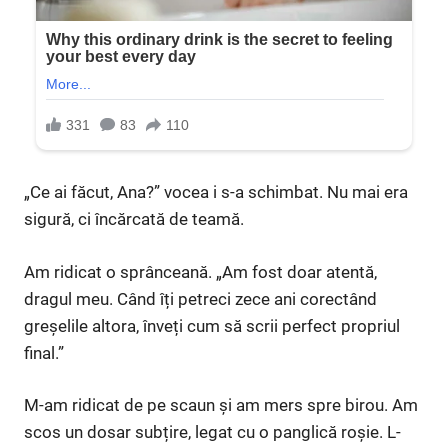
„Ce ai făcut, Ana?” vocea i s-a schimbat. Nu mai era
sigură, ci încărcată de teamă.
Am ridicat o sprânceană. „Am fost doar atentă,
dragul meu. Când îți petreci zece ani corectând
greșelile altora, înveți cum să scrii perfect propriul
final.”
M-am ridicat de pe scaun și am mers spre birou. Am
scos un dosar subțire, legat cu o panglică roșie. L-