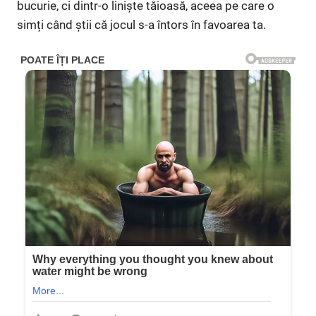
bucurie, ci dintr-o liniște tăioasă, aceea pe care o
simți când știi că jocul s-a întors în favoarea ta.