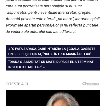
care sunt portretizate personajele și nu sunt
răspunzători pentru eventuale interpretări greșite.
Această poveste este oferită „ca atare”, iar orice opinii
exprimate aparțin personajelor și nu reflectă punctele
de vedere ale autorului sau ale editorului.
Navigare
PREVIOUS
”O FATĂ SĂRACĂ, CARE ÎNTÂRZIA LA ȘCOALĂ, GĂSEȘTE
POST:
UN BEBELUȘ LEȘINAT, ÎNCHIS ÎNTR-O MAȘINĂ DE LUX”
în
NEXT
”DIANA S-A MĂRITAT CU MATEI DUPĂ CE EL A TERMINAT
articole
POST:
INSTITUTUL MILITAR”