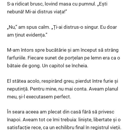
S-a ridicat brusc, lovind masa cu pumnul. „Ești
nebună! Mi-ai distrus viața!”
„Nu,” am spus calm. „Ți-ai distrus-o singur. Eu doar
am ținut evidența.”
M-am întors spre bucătărie și am început să strâng
farfuriile. Fiecare sunet de porțelan pe lemn era ca o
bătaie de gong. Un capitol se încheia.
El stătea acolo, respirând greu, pierdut între furie și
neputință. Pentru mine, nu mai conta. Aveam planul
meu, și-l executasem perfect.
În seara aceea am plecat din casă fără să privesc
înapoi. Aveam tot ce îmi trebuia: liniște, libertate și o
satisfacție rece, ca un echilibru final în registrul vieții.