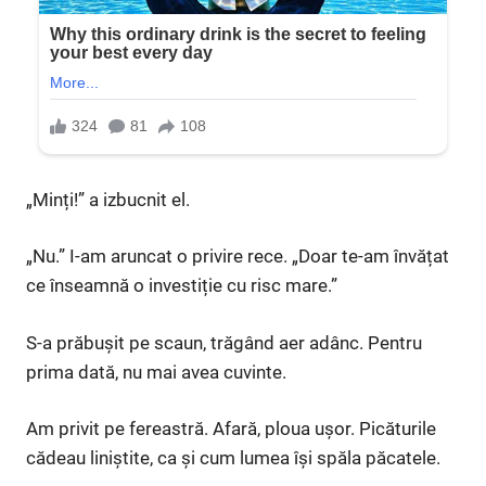
„Minți!” a izbucnit el.
„Nu.” I-am aruncat o privire rece. „Doar te-am învățat
ce înseamnă o investiție cu risc mare.”
S-a prăbușit pe scaun, trăgând aer adânc. Pentru
prima dată, nu mai avea cuvinte.
Am privit pe fereastră. Afară, ploua ușor. Picăturile
cădeau liniștite, ca și cum lumea își spăla păcatele.