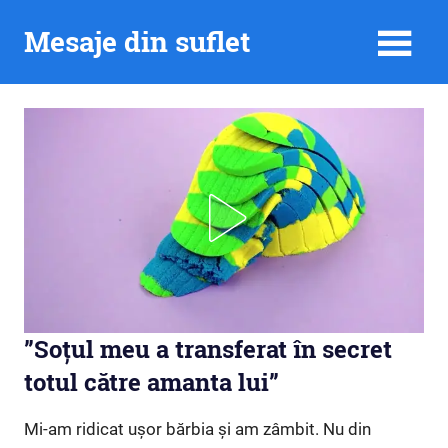
Skip
Mesaje din suflet
to
content
”Soțul meu a transferat în secret
totul către amanta lui”
Mi-am ridicat ușor bărbia și am zâmbit. Nu din