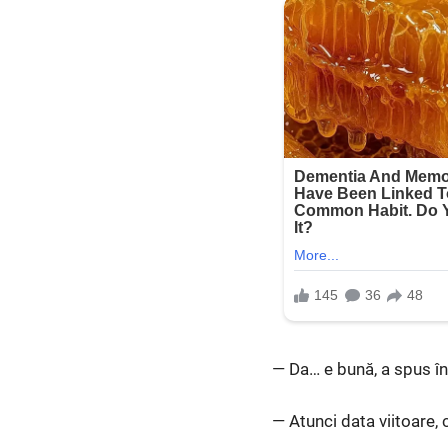
— Da… e bună, a spus înt
— Atunci data viitoare,