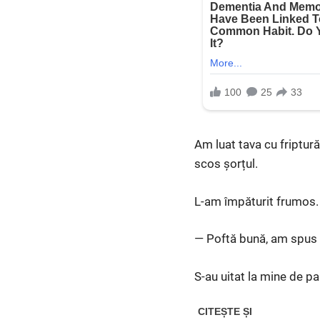
Am luat tava cu friptură
scos șorțul.
L-am împăturit frumos. 
— Poftă bună, am spus c
S-au uitat la mine de pa