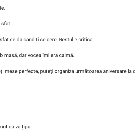
le.
 sfat…
fat se dă când ți se cere. Restul e critică.
ub masă, dar vocea îmi era calmă.
eți mese perfecte, puteți organiza următoarea aniversare l
ut că va țipa.