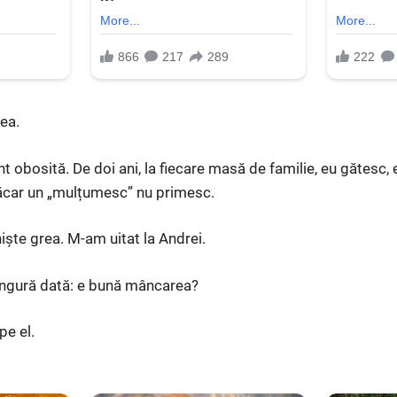
ea.
t obosită. De doi ani, la fiecare masă de familie, eu gătesc,
 măcar un „mulțumesc” nu primesc.
niște grea. M-am uitat la Andrei.
singură dată: e bună mâncarea?
pe el.