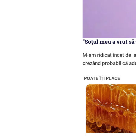
”Soțul meu a vrut să-
M-am ridicat încet de l
crezând probabil că adu