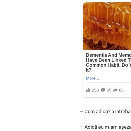
— Cum adică? a întrebat
— Adică eu m-am așezat 