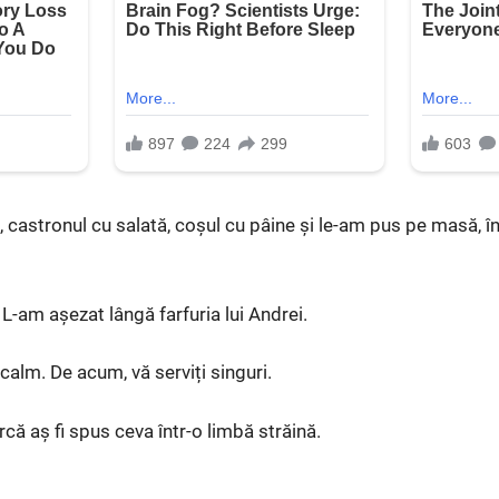
, castronul cu salată, coșul cu pâine și le-am pus pe masă, î
L-am așezat lângă farfuria lui Andrei.
alm. De acum, vă serviți singuri.
rcă aș fi spus ceva într-o limbă străină.