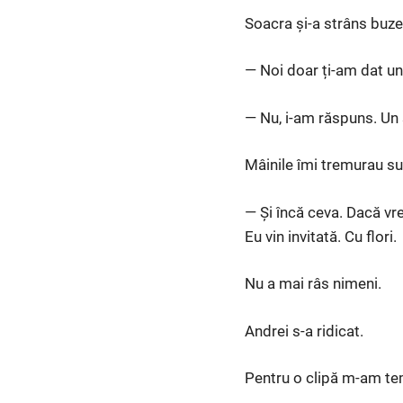
Soacra și-a strâns buze
— Noi doar ți-am dat un
— Nu, i-am răspuns. Un s
Mâinile îmi tremurau s
— Și încă ceva. Dacă vr
Eu vin invitată. Cu flori.
Nu a mai râs nimeni.
Andrei s-a ridicat.
Pentru o clipă m-am tem