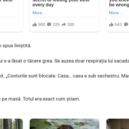
 spus liniștită.
lui s-a lăsat o tăcere grea. Se auzea doar respirația lui sacad
t. „Conturile sunt blocate. Casa… casa e sub sechestru. Mași
 pe masă. Totul era exact cum știam.