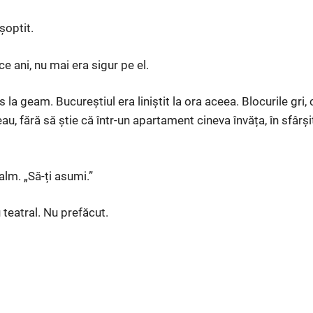
șoptit.
e ani, nu mai era sigur pe el.
la geam. Bucureștiul era liniștit la ora aceea. Blocurile gri,
u, fără să știe că într-un apartament cineva învăța, în sfârș
alm. „Să-ți asumi.”
 teatral. Nu prefăcut.