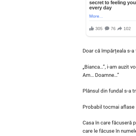
Doar că împărțeala s-a 
„Bianca…”, i-am auzit vo
Am… Doamne…”
Plânsul din fundal s-a t
Probabil tocmai aflase 
Casa în care făcuseră pe
care le făcuse în numel