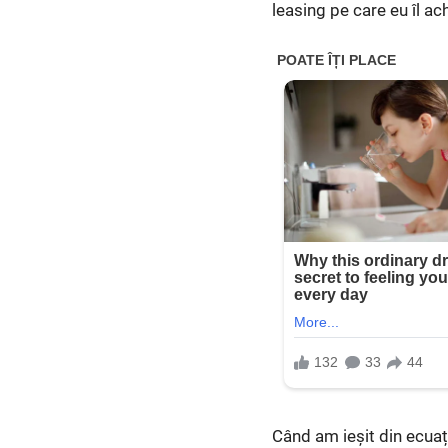
leasing pe care eu îl ac
Când am ieșit din ecuație