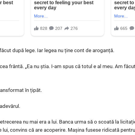
făcut după lege. Iar legea nu ține cont de aroganță.
cea frântă. „Ea nu știa. I-am spus că totul e al meu. Am făcu
ransformat în țipăt.
adevărul.
trecerea nu mai era a lui. Banca urma să o scoată la licitați
e lui, convins că are acoperire. Mașina fusese ridicată pentr