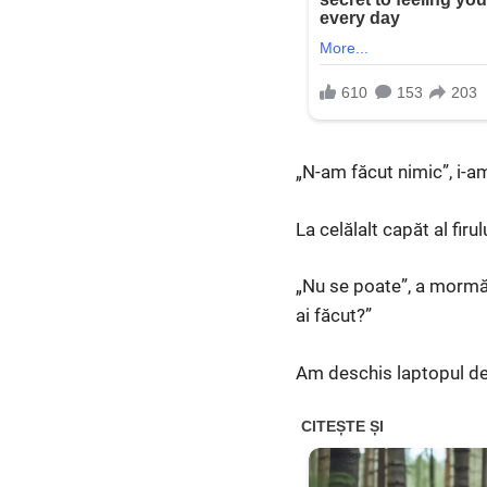
„N-am făcut nimic”, i-am
La celălalt capăt al firu
„Nu se poate”, a mormăi
ai făcut?”
Am deschis laptopul de