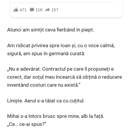
Atunci am simțit ceva fierbând în piept.
Am ridicat privirea spre Ioan și, cu o voce calmă,
sigură, am spus în germană curată:
„Nu e adevărat. Contractul pe care îl propuneți e
corect, dar soțul meu încearcă să obțină o reducere
inventând costuri care nu există.”
Liniște. Aerul s-a tăiat ca cu cuțitul.
Mihai s-a întors brusc spre mine, alb la față.
„Ce… ce-ai spus?”