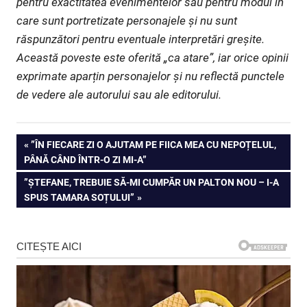
pentru exactitatea evenimentelor sau pentru modul în
care sunt portretizate personajele și nu sunt
răspunzători pentru eventuale interpretări greșite.
Această poveste este oferită „ca atare”, iar orice opinii
exprimate aparțin personajelor și nu reflectă punctele
de vedere ale autorului sau ale editorului.
Navigare
PREVIOUS
”ÎN FIECARE ZI O AJUTAM PE FIICA MEA CU NEPOȚELUL,
POST:
PÂNĂ CÂND ÎNTR-O ZI MI-A”
în
NEXT
”ȘTEFANE, TREBUIE SĂ-MI CUMPĂR UN PALTON NOU – I-A
articole
POST:
SPUS TAMARA SOȚULUI”