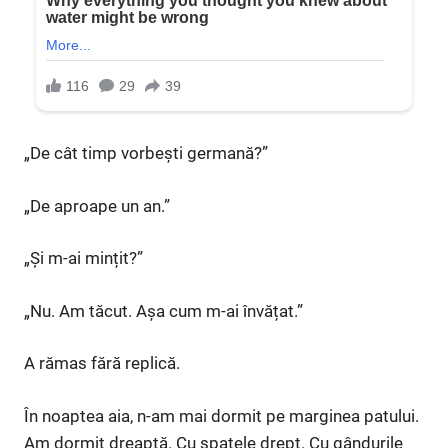
„De cât timp vorbești germană?”
„De aproape un an.”
„Și m-ai mințit?”
„Nu. Am tăcut. Așa cum m-ai învățat.”
A rămas fără replică.
În noaptea aia, n-am mai dormit pe marginea patului.
Am dormit dreaptă. Cu spatele drept. Cu gândurile