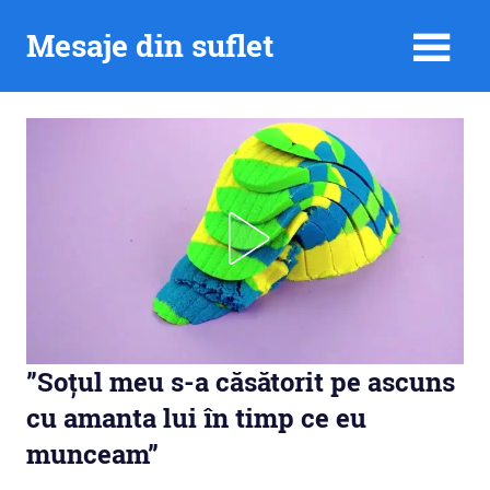
Skip
Mesaje din suflet
to
content
”Soțul meu s-a căsătorit pe ascuns
cu amanta lui în timp ce eu
munceam”