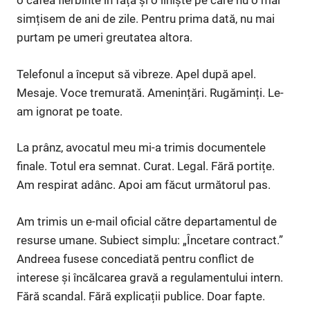
o cafea fierbinte în față și o liniște pe care nu o mai
simțisem de ani de zile. Pentru prima dată, nu mai
purtam pe umeri greutatea altora.
Telefonul a început să vibreze. Apel după apel.
Mesaje. Voce tremurată. Amenințări. Rugăminți. Le-
am ignorat pe toate.
La prânz, avocatul meu mi-a trimis documentele
finale. Totul era semnat. Curat. Legal. Fără portițe.
Am respirat adânc. Apoi am făcut următorul pas.
Am trimis un e-mail oficial către departamentul de
resurse umane. Subiect simplu: „Încetare contract.”
Andreea fusese concediată pentru conflict de
interese și încălcarea gravă a regulamentului intern.
Fără scandal. Fără explicații publice. Doar fapte.