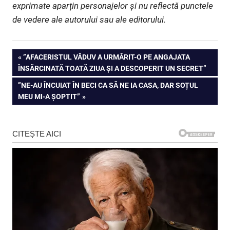
exprimate aparțin personajelor și nu reflectă punctele
de vedere ale autorului sau ale editorului.
Navigare
PREVIOUS
”AFACERISTUL VĂDUV A URMĂRIT-O PE ANGAJATA
POST:
ÎNSĂRCINATĂ TOATĂ ZIUA ȘI A DESCOPERIT UN SECRET”
în
NEXT
”NE-AU ÎNCUIAT ÎN BECI CA SĂ NE IA CASA, DAR SOȚUL
articole
POST:
MEU MI-A ȘOPTIT”