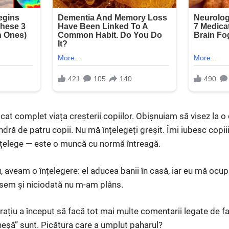
cat complet viața creșterii copiilor. Obișnuiam să visez la o
 de patru copii. Nu mă înțelegeți greșit. Îmi iubesc copiii
nțelege — este o muncă cu normă întreagă.
u, aveam o înțelegere: el aducea banii în casă, iar eu mă ocu
isem și niciodată nu m-am plâns.
rațiu a început să facă tot mai multe comentarii legate de fa
eneșă” sunt. Picătura care a umplut paharul?