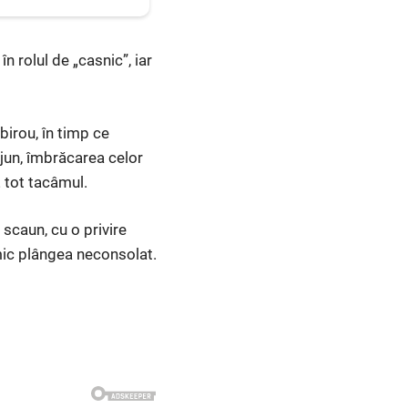
 rolul de „casnic”, iar
irou, în timp ce
ejun, îmbrăcarea celor
… tot tacâmul.
 scaun, cu o privire
 mic plângea neconsolat.