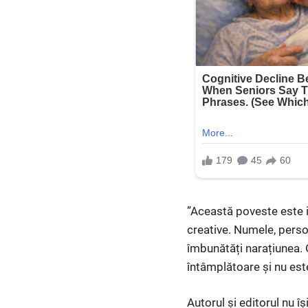
”Această poveste este in
creative. Numele, person
îmbunătăți narațiunea.
întâmplătoare și nu est
Autorul și editorul nu 