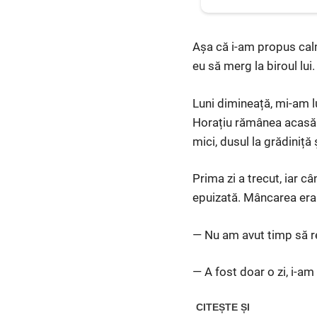
Așa că i-am propus calm
eu să merg la biroul lui
Luni dimineață, mi-am 
Horațiu rămânea acasă î
mici, dusul la grădiniță
Prima zi a trecut, iar c
epuizată. Mâncarea era p
— Nu am avut timp să res
— A fost doar o zi, i-a