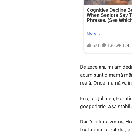
De zece ani, mi-am dedi
acum sunt o mamă mândră
reală. Orice mamă va î
Eu și soțul meu, Horați
gospodărie. Așa stabil
Dar, în ultima vreme, Ho
toată ziua” și cât de „l