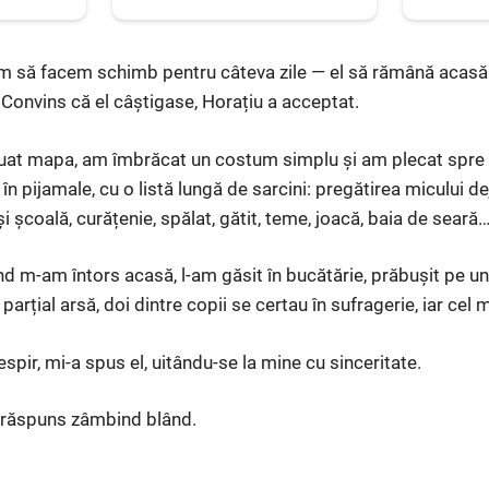
 să facem schimb pentru câteva zile — el să rămână acasă în
. Convins că el câștigase, Horațiu a acceptat.
luat mapa, am îmbrăcat un costum simplu și am plecat spre b
n pijamale, cu o listă lungă de sarcini: pregătirea micului d
 și școală, curățenie, spălat, gătit, teme, joacă, baia de seară
ând m-am întors acasă, l-am găsit în bucătărie, prăbușit pe un
arțial arsă, doi dintre copii se certau în sufragerie, iar cel
pir, mi-a spus el, uitându-se la mine cu sinceritate.
m răspuns zâmbind blând.