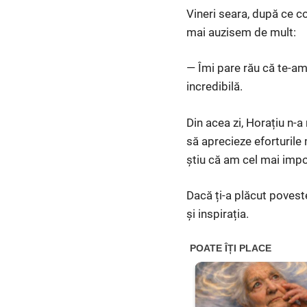
Vineri seara, după ce co
mai auzisem de mult:
— Îmi pare rău că te-am
incredibilă.
Din acea zi, Horațiu n-a
să aprecieze eforturile 
știu că am cel mai impor
Dacă ți-a plăcut povest
și inspirația.