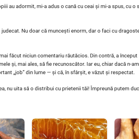
piii au adormit, mi-a adus o cană cu ceai și mi-a spus, cu o 
 judecat. Nu doar că muncești enorm, dar o faci cu dragoste, 
 mai făcut niciun comentariu răutăcios. Din contră, a început
mele și, mai ales, să fie recunoscător. Iar eu, chiar dacă n-am 
tant „job” din lume — și că, în sfârșit, e văzut și respectat.
ea, nu uita să o distribui cu prietenii tăi! Împreună putem d