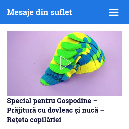
Skip
Mesaje din suflet
to
content
Special pentru Gospodine –
Prăjitură cu dovleac și nucă –
Rețeta copilăriei