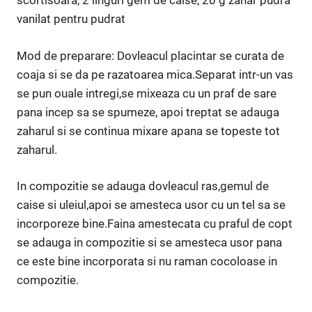
scortisoara, 2 linguri gem de caise, 20 g zahar pudra
vanilat pentru pudrat
Mod de preparare: Dovleacul placintar se curata de
coaja si se da pe razatoarea mica.Separat intr-un vas
se pun ouale intregi,se mixeaza cu un praf de sare
pana incep sa se spumeze, apoi treptat se adauga
zaharul si se continua mixare apana se topeste tot
zaharul.
In compozitie se adauga dovleacul ras,gemul de
caise si uleiul,apoi se amesteca usor cu un tel sa se
incorporeze bine.Faina amestecata cu praful de copt
se adauga in compozitie si se amesteca usor pana
ce este bine incorporata si nu raman cocoloase in
compozitie.