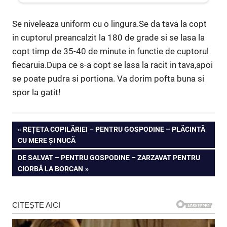
Se niveleaza uniform cu o lingura.Se da tava la copt
in cuptorul preancalzit la 180 de grade si se lasa la
copt timp de 35-40 de minute in functie de cuptorul
fiecaruia.Dupa ce s-a copt se lasa la racit in tava,apoi
se poate pudra si portiona. Va dorim pofta buna si
spor la gatit!
Navigare
PREVIOUS
REȚETA COPILĂRIEI – PENTRU GOSPODINE – PLĂCINTĂ
POST:
CU MERE ȘI NUCĂ
în
NEXT
DE SALVAT – PENTRU GOSPODINE – ZARZAVAT PENTRU
articole
POST:
CIORBĂ LA BORCAN