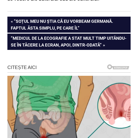
Navigare
PREVIOUS
”SOȚUL MEU NU ȘTIA CĂ EU VORBEAM GERMANĂ.
POST:
FAPTUL ĂSTA SIMPLU, PE CARE ÎL”
în
NEXT
”MEDICUL DE LA ECOGRAFIE A STAT MULT TIMP UITÂNDU-
articole
POST:
SE ÎN TĂCERE LA ECRAN, APOI, DINTR-ODATĂ”