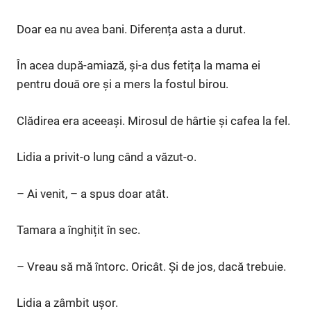
Doar ea nu avea bani. Diferența asta a durut.
În acea după-amiază, și-a dus fetița la mama ei
pentru două ore și a mers la fostul birou.
Clădirea era aceeași. Mirosul de hârtie și cafea la fel.
Lidia a privit-o lung când a văzut-o.
– Ai venit, – a spus doar atât.
Tamara a înghițit în sec.
– Vreau să mă întorc. Oricât. Și de jos, dacă trebuie.
Lidia a zâmbit ușor.