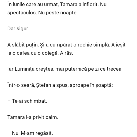
În lunile care au urmat, Tamara a înflorit. Nu
spectaculos. Nu peste noapte.
Dar sigur.
A slăbit puțin. Și-a cumpărat o rochie simplă. A ieșit
la o cafea cu o colegă. A râs.
Iar Luminița creștea, mai puternică pe zi ce trecea.
Într-o seară, Ștefan a spus, aproape în șoaptă:
– Te-ai schimbat.
Tamara l-a privit calm.
– Nu. M-am regăsit.