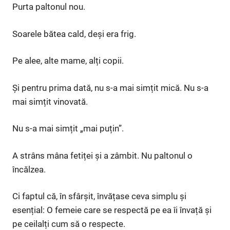
Purta paltonul nou.
Soarele bătea cald, deși era frig.
Pe alee, alte mame, alți copii.
Și pentru prima dată, nu s-a mai simțit mică. Nu s-a
mai simțit vinovată.
Nu s-a mai simțit „mai puțin”.
A strâns mâna fetiței și a zâmbit. Nu paltonul o
încălzea.
Ci faptul că, în sfârșit, învățase ceva simplu și
esențial: O femeie care se respectă pe ea îi învață și
pe ceilalți cum să o respecte.