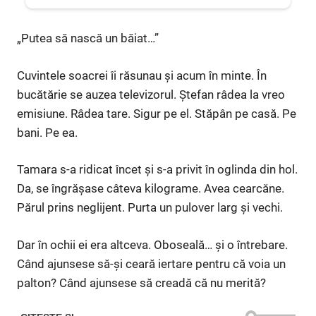
„Putea să nască un băiat…”
Cuvintele soacrei îi răsunau și acum în minte. În
bucătărie se auzea televizorul. Ștefan râdea la vreo
emisiune. Râdea tare. Sigur pe el. Stăpân pe casă. Pe
bani. Pe ea.
Tamara s-a ridicat încet și s-a privit în oglinda din hol.
Da, se îngrășase câteva kilograme. Avea cearcăne.
Părul prins neglijent. Purta un pulover larg și vechi.
Dar în ochii ei era altceva. Oboseală… și o întrebare.
Când ajunsese să-și ceară iertare pentru că voia un
palton? Când ajunsese să creadă că nu merită?