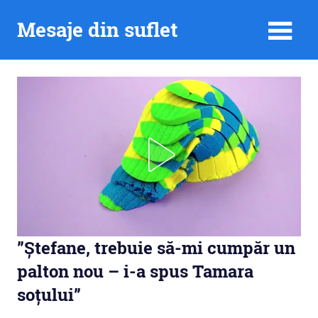
Skip
Mesaje din suflet
to
content
”Ștefane, trebuie să-mi cumpăr un
palton nou – i-a spus Tamara
soțului”