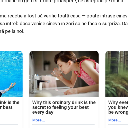
ă borcane cu gem și fructe proaspete, ne așteptau pe masă.
ma reacție a fost să verific toată casa — poate intrase cinev
să întreb dacă venise cineva în zori să ne facă o surpriză. Da
ră pe la noi.