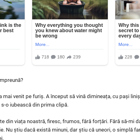
împreună?
a mai venit pe furiș. A început să vină dimineața, cu pași liniș
 s-o iubească din prima clipă.
te din viața noastră, firesc, frumos, fără forțări. Fără să-m
ie. Nu știu dacă există minuni, dar știu că uneori, o simplă fa
i.