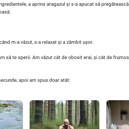
gredientele, a aprins aragazul și s-a apucat să pregătească i
oasă:
 când m-a văzut, s-a relaxat și a zâmbit ușor.
m să te sperii. Am văzut cât de obosit erai, și cât de frumos
ecunde, apoi am spus doar atât: