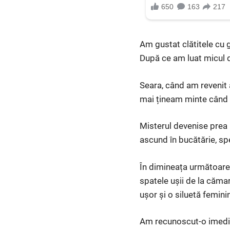
Am gustat clătitele cu g
După ce am luat micul de
Seara, când am revenit a
mai țineam minte când
Misterul devenise prea 
ascund în bucătărie, sp
În dimineața următoare, 
spatele ușii de la căma
ușor și o siluetă femini
Am recunoscut-o imediat