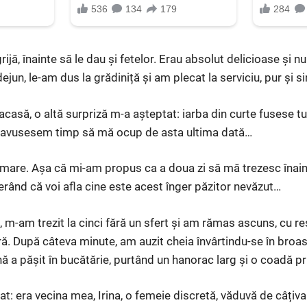
rijă, înainte să le dau și fetelor. Erau absolut delicioase și 
jun, le-am dus la grădiniță și am plecat la serviciu, pur și 
casă, o altă surpriză m-a așteptat: iarba din curte fusese tu
 avusesem timp să mă ocup de asta ultima dată…
mare. Așa că mi-am propus ca a doua zi să mă trezesc înain
erând că voi afla cine este acest înger păzitor nevăzut…
m-am trezit la cinci fără un sfert și am rămas ascuns, cu resp
ră. După câteva minute, am auzit cheia învârtindu-se în broa
nă a pășit în bucătărie, purtând un hanorac larg și o coadă pr
: era vecina mea, Irina, o femeie discretă, văduvă de câțiva 