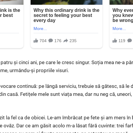
patru și cinci ani, pe care le cresc singur. Soția mea ne-a p
me, urmându-și propriile visuri.
rovocare continuă: pe lângă serviciu, trebuie să gătesc, să le 
din casă. Fetițele mele sunt viața mea, dar nu neg că, uneori
zit la fel ca de obicei. Le-am îmbrăcat pe fete și am mers în 
e ovăz. Dar ce am găsit acolo m-a lăsat fără cuvinte: trei farfu