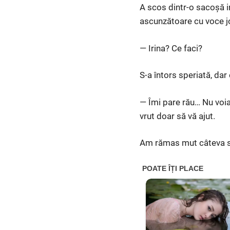
A scos dintr-o sacoșă in
ascunzătoare cu voce j
— Irina? Ce faci?
S-a întors speriată, dar
— Îmi pare rău… Nu voia
vrut doar să vă ajut.
Am rămas mut câteva s