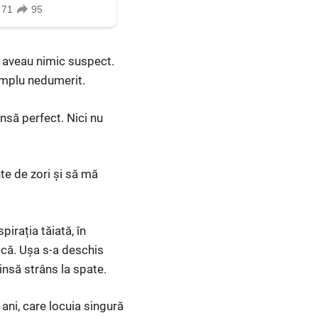
nu aveau nimic suspect.
simplu nedumerit.
nsă perfect. Nici nu
te de zori și să mă
irația tăiată, în
scă. Ușa s-a deschis
insă strâns la spate.
ani, care locuia singură