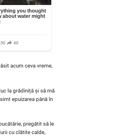
ărăsit acum ceva vreme,
duc la grădiniță și să mă
, simt epuizarea până în
bucătărie, pregătit să le
rii cu clătite calde,