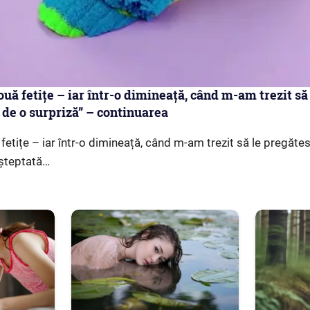
ouă fetițe – iar într-o dimineață, când m-am trezit să
 de o surpriză” – continuarea
fetițe – iar într-o dimineață, când m-am trezit să le pregăte
așteptată…