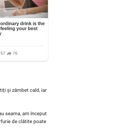
tiți și zâmbet cald, iar
i dau seama, am început
rfurie de clătite poate