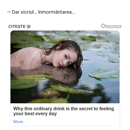
— Dar sicriul… înmormântarea…