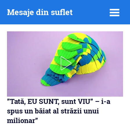
Skip
Mesaje din suflet
to
content
”Tată, EU SUNT, sunt VIU” – i-a
spus un băiat al străzii unui
milionar”