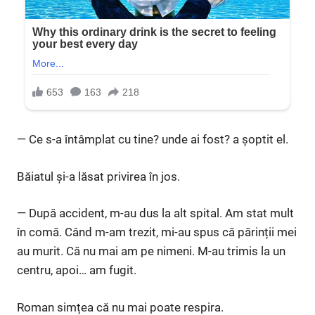
— Ce s-a întâmplat cu tine? unde ai fost? a șoptit el.
Băiatul și-a lăsat privirea în jos.
— După accident, m-au dus la alt spital. Am stat mult
în comă. Când m-am trezit, mi-au spus că părinții mei
au murit. Că nu mai am pe nimeni. M-au trimis la un
centru, apoi… am fugit.
Roman simțea că nu mai poate respira.