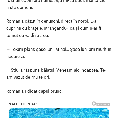
fost un copil fără nume. Așa mi-au spus mai târziu
niște oameni.
Roman a căzut în genunchi, direct în noroi. L-a
cuprins cu brațele, strângându-l ca și cum s-ar fi
temut că va dispărea.
— Te-am plâns șase luni, Mihai… Șase luni am murit în
fiecare zi.
— Știu, a răspuns băiatul. Veneam aici noaptea. Te-
am văzut de multe ori.
Roman a ridicat capul brusc.