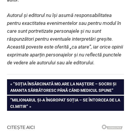
Autorul și editorul nu își asumă responsabilitatea
pentru exactitatea evenimentelor sau pentru modul în
care sunt portretizate personajele și nu sunt
răspunzători pentru eventuale interpretări greșite.
Această poveste este oferită „ca atare”, iar orice opinii
exprimate aparțin personajelor și nu reflectă punctele
de vedere ale autorului sau ale editorului.
Navigare
PREVIOUS
”SOȚIA ÎNSĂRCINATĂ MO.ARE LA NAȘTERE – SOCRII ȘI
POST:
AMANTA SĂRBĂTORESC PÂNĂ CÂND MEDICUL SPUNE”
în
NEXT
”MILIONARUL ȘI-A ÎNGROPAT SOȚIA – SE ÎNTORCEA DE LA
articole
POST:
CI.MITIR”