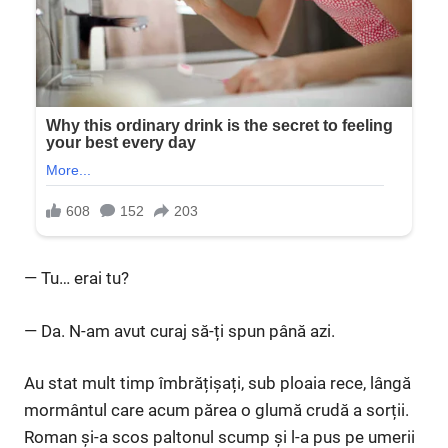
— Tu… erai tu?
— Da. N-am avut curaj să-ți spun până azi.
Au stat mult timp îmbrățișați, sub ploaia rece, lângă
mormântul care acum părea o glumă crudă a sorții.
Roman și-a scos paltonul scump și l-a pus pe umerii