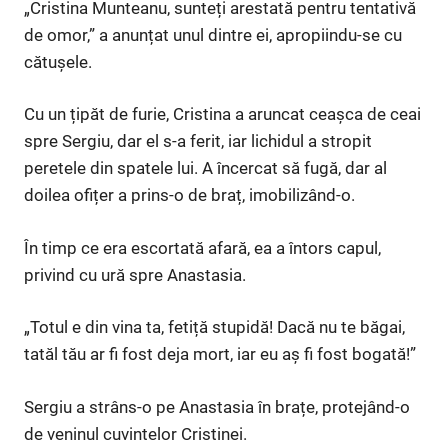
„Cristina Munteanu, sunteți arestată pentru tentativă
de omor,” a anunțat unul dintre ei, apropiindu-se cu
cătușele.
Cu un țipăt de furie, Cristina a aruncat ceașca de ceai
spre Sergiu, dar el s-a ferit, iar lichidul a stropit
peretele din spatele lui. A încercat să fugă, dar al
doilea ofițer a prins-o de braț, imobilizând-o.
În timp ce era escortată afară, ea a întors capul,
privind cu ură spre Anastasia.
„Totul e din vina ta, fetiță stupidă! Dacă nu te băgai,
tatăl tău ar fi fost deja mort, iar eu aș fi fost bogată!”
Sergiu a strâns-o pe Anastasia în brațe, protejând-o
de veninul cuvintelor Cristinei.