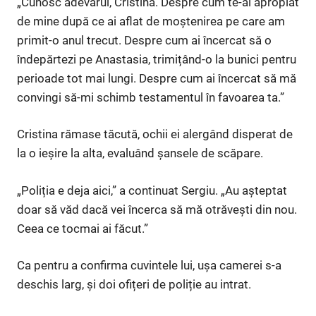
„Cunosc adevărul, Cristina. Despre cum te-ai apropiat
de mine după ce ai aflat de moștenirea pe care am
primit-o anul trecut. Despre cum ai încercat să o
îndepărtezi pe Anastasia, trimițând-o la bunici pentru
perioade tot mai lungi. Despre cum ai încercat să mă
convingi să-mi schimb testamentul în favoarea ta.”
Cristina rămase tăcută, ochii ei alergând disperat de
la o ieșire la alta, evaluând șansele de scăpare.
„Poliția e deja aici,” a continuat Sergiu. „Au așteptat
doar să văd dacă vei încerca să mă otrăvești din nou.
Ceea ce tocmai ai făcut.”
Ca pentru a confirma cuvintele lui, ușa camerei s-a
deschis larg, și doi ofițeri de poliție au intrat.