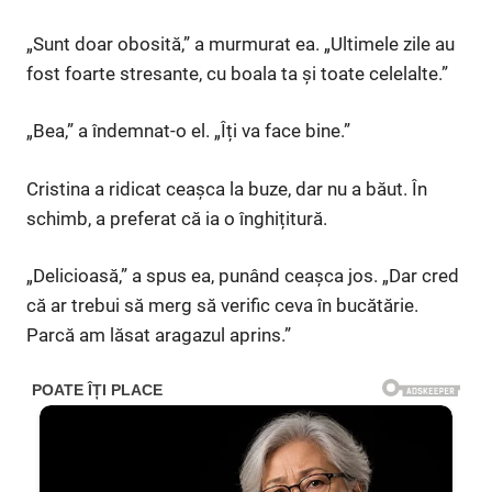
„Sunt doar obosită,” a murmurat ea. „Ultimele zile au
fost foarte stresante, cu boala ta și toate celelalte.”
„Bea,” a îndemnat-o el. „Îți va face bine.”
Cristina a ridicat ceașca la buze, dar nu a băut. În
schimb, a preferat că ia o înghițitură.
„Delicioasă,” a spus ea, punând ceașca jos. „Dar cred
că ar trebui să merg să verific ceva în bucătărie.
Parcă am lăsat aragazul aprins.”