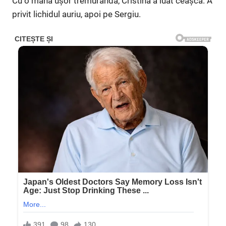
Cu o mână ușor tremurândă, Cristina a luat ceașca. A
privit lichidul auriu, apoi pe Sergiu.