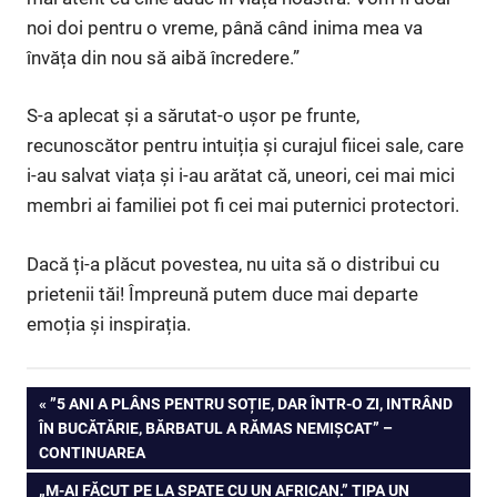
noi doi pentru o vreme, până când inima mea va
învăța din nou să aibă încredere.”
S-a aplecat și a sărutat-o ușor pe frunte,
recunoscător pentru intuiția și curajul fiicei sale, care
i-au salvat viața și i-au arătat că, uneori, cei mai mici
membri ai familiei pot fi cei mai puternici protectori.
Dacă ți-a plăcut povestea, nu uita să o distribui cu
prietenii tăi! Împreună putem duce mai departe
emoția și inspirația.
Navigare
PREVIOUS
”5 ANI A PLÂNS PENTRU SOȚIE, DAR ÎNTR-O ZI, INTRÂND
POST:
ÎN BUCĂTĂRIE, BĂRBATUL A RĂMAS NEMIȘCAT” –
în
CONTINUAREA
articole
NEXT
„M-AI FĂCUT PE LA SPATE CU UN AFRICAN.” ȚIPA UN