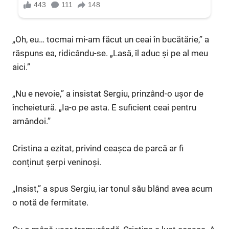
„Oh, eu… tocmai mi-am făcut un ceai în bucătărie,” a
răspuns ea, ridicându-se. „Lasă, îl aduc și pe al meu
aici.”
„Nu e nevoie,” a insistat Sergiu, prinzând-o ușor de
încheietură. „Ia-o pe asta. E suficient ceai pentru
amândoi.”
Cristina a ezitat, privind ceașca de parcă ar fi
conținut șerpi veninoși.
„Insist,” a spus Sergiu, iar tonul său blând avea acum
o notă de fermitate.