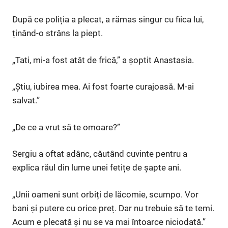
După ce poliția a plecat, a rămas singur cu fiica lui,
ținând-o strâns la piept.
„Tati, mi-a fost atât de frică,” a șoptit Anastasia.
„Știu, iubirea mea. Ai fost foarte curajoasă. M-ai
salvat.”
„De ce a vrut să te omoare?”
Sergiu a oftat adânc, căutând cuvinte pentru a
explica răul din lume unei fetițe de șapte ani.
„Unii oameni sunt orbiți de lăcomie, scumpo. Vor
bani și putere cu orice preț. Dar nu trebuie să te temi.
Acum e plecată și nu se va mai întoarce niciodată.”