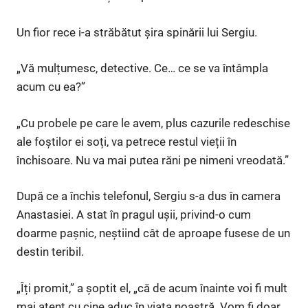
Un fior rece i-a străbătut șira spinării lui Sergiu.
„Vă mulțumesc, detective. Ce… ce se va întâmpla
acum cu ea?”
„Cu probele pe care le avem, plus cazurile redeschise
ale foștilor ei soți, va petrece restul vieții în
închisoare. Nu va mai putea răni pe nimeni vreodată.”
După ce a închis telefonul, Sergiu s-a dus în camera
Anastasiei. A stat în pragul ușii, privind-o cum
doarme pașnic, neștiind cât de aproape fusese de un
destin teribil.
„Îți promit,” a șoptit el, „că de acum înainte voi fi mult
mai atent cu cine aduc în viața noastră. Vom fi doar