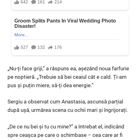
„Nu-ți face griji,” a răspuns ea, așezând noua farfurie
pe noptieră. „Trebuie să bei ceaiul cât e cald. Ți-am
pus și puțin miere, să-ți dea energie.”
Sergiu a observat cum Anastasia, ascunsă parțial
după ușă, urmărea scena cu ochii mari și îngrijorați.
„De ce nu bei și tu cu mine?” a întrebat el, indicând
spre ceașca pe care o schimbase – cea care ar fi