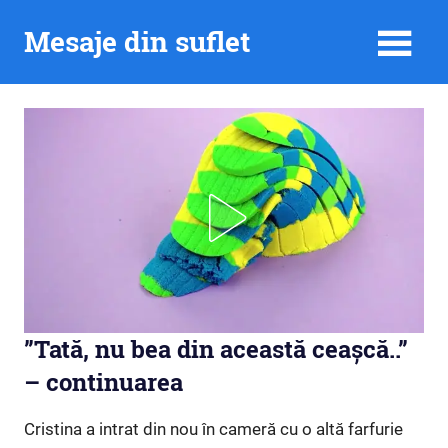
Skip
Mesaje din suflet
to
content
”Tată, nu bea din această ceașcă..”
– continuarea
Cristina a intrat din nou în cameră cu o altă farfurie