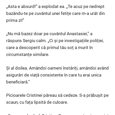
„Asta e absurd!” a explodat ea. „Te acuz pe nedrept
bazându-te pe cuvântul unei fetițe care m-a urât din
prima zi!”
„Nu mă bazez doar pe cuvântul Anastasiei,” a
răspuns Sergiu calm. „Ci și pe investigațiile poliției,
care a descoperit că primul tău soț a murit în
circumstanțe similare.
Și al doilea. Amândoi oameni înstăriți, amândoi având
asigurări de viață consistente în care tu erai unica
beneficiară.”
Picioarele Cristinei păreau să cedeze. S-a prăbușit pe
scaun, cu fața lipsită de culoare.