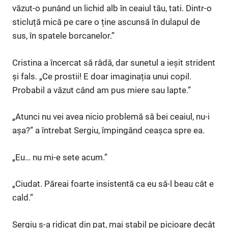
văzut-o punând un lichid alb în ceaiul tău, tati. Dintr-o
sticluță mică pe care o ține ascunsă în dulapul de
sus, în spatele borcanelor.”
Cristina a încercat să râdă, dar sunetul a ieșit strident
și fals. „Ce prostii! E doar imaginația unui copil.
Probabil a văzut când am pus miere sau lapte.”
„Atunci nu vei avea nicio problemă să bei ceaiul, nu-i
așa?” a întrebat Sergiu, împingând ceașca spre ea.
„Eu… nu mi-e sete acum.”
„Ciudat. Păreai foarte insistentă ca eu să-l beau cât e
cald.”
Sergiu s-a ridicat din pat, mai stabil pe picioare decât