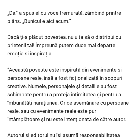
„Da,” a spus el cu voce tremurată, zâmbind printre
plâns. „Bunicul e aici acum.”
Dacă ți-a plăcut povestea, nu uita să o distribui cu
prietenii tăi! Împreună putem duce mai departe
emoția și inspirația.
”Această poveste este inspirată din evenimente și
persoane reale, însă a fost ficționalizată în scopuri
creative. Numele, personajele și detaliile au fost
schimbate pentru a proteja intimitatea și pentru a
îmbunătăți narațiunea. Orice asemănare cu persoane
reale, sau cu evenimente reale este pur
întâmplătoare și nu este intenționată de către autor.
Autorul și editorul nu își asumă responsabilitatea