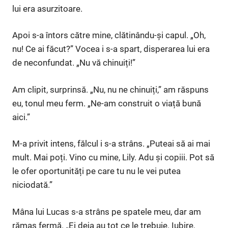
lui era asurzitoare.
Apoi s-a întors către mine, clătinându-și capul. „Oh,
nu! Ce ai făcut?” Vocea i s-a spart, disperarea lui era
de neconfundat. „Nu vă chinuiți!”
Am clipit, surprinsă. „Nu, nu ne chinuiți,” am răspuns
eu, tonul meu ferm. „Ne-am construit o viață bună
aici.”
M-a privit intens, fălcul i s-a strâns. „Puteai să ai mai
mult. Mai poți. Vino cu mine, Lily. Adu și copiii. Pot să
le ofer oportunități pe care tu nu le vei putea
niciodată.”
Mâna lui Lucas s-a strâns pe spatele meu, dar am
rămas fermă. „Ei deja au tot ce le trebuie. Iubire,