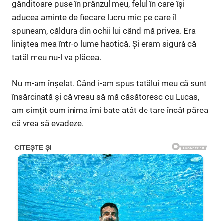
gânditoare puse în prânzul meu, felul în care își
aducea aminte de fiecare lucru mic pe care îl
spuneam, căldura din ochii lui când mă privea. Era
liniștea mea într-o lume haotică. Și eram sigură că
tatăl meu nu-l va plăcea.
Nu m-am înșelat. Când i-am spus tatălui meu că sunt
însărcinată și că vreau să mă căsătoresc cu Lucas,
am simțit cum inima îmi bate atât de tare încât părea
că vrea să evadeze.