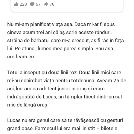
Nu mi-am planificat viața așa. Dacă mi-ar fi spus
cineva acum trei ani că aș scrie aceste rânduri,
străină de bărbatul care m-a crescut, aș fi râs în fața
lui. Pe atunci, lumea mea părea simplă. Sau așa
credeam eu.
Totul a început cu două linii roz. Două linii mici care
mi-au schimbat viața pentru totdeauna. Aveam 25 de
ani, lucram ca arhitect junior în oraș și eram
îndrăgostită de Lucas, un tâmplar tăcut dintr-un sat
mic de lângă oraș.
Lucas nu era genul care să te răvășească cu gesturi
grandioase. Farmecul lui era mai liniștit – bilețele