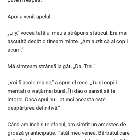
putem respira.
Apoi a venit apelul.
„Lily,” vocea tatălui meu a străpuns staticul. Era mai
ascuțită decât o țineam minte. „Am auzit că ai copii
acum.”
Mă simțeam strânsă la gât. „Da. Trei.”
„Voi fi acolo mâine,” a spus el rece. „Tu și copiii
meritați o viață mai bună. Îți dau o șansă să te
întorci. Dacă spui nu… atunci aceasta este
despărțirea definitivă.”
Când am închis telefonul, am simțit un amestec de
groază și anticipație. Tatăl meu venea. Bărbatul care