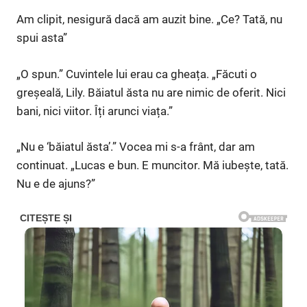
Am clipit, nesigură dacă am auzit bine. „Ce? Tată, nu
spui asta”
„O spun.” Cuvintele lui erau ca gheața. „Făcuti o
greșeală, Lily. Băiatul ăsta nu are nimic de oferit. Nici
bani, nici viitor. Îți arunci viața.”
„Nu e ‘băiatul ăsta’.” Vocea mi s-a frânt, dar am
continuat. „Lucas e bun. E muncitor. Mă iubește, tată.
Nu e de ajuns?”