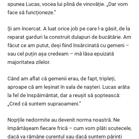
spunea Lucas, vocea lui plină de vinovăție. „Dar vom
face să funcționeze.”
Și am încercat. A luat orice job pe care l-a găsit, de la
reparat garduri la construit dulapuri de bucătărie. Am
făcut ce am putut, deși fiind însărcinată cu gemeni –
sau cel puțin așa credeam – mă lăsa epuizată
majoritatea zilelor.
Când am aflat că gemenii erau, de fapt, tripleți,
aproape că am leșinat în sala de nașteri. Lucas arăta
la fel de înspăimântat, dar a reușit să șoptească:
„Cred că suntem supraoameni.”
Nopțile nedormite au devenit norma noastră. Ne
împărtășeam fiecare frică – cum vom plăti scutecele,
dacă va rămâne curentul sau dacă suntem părinți