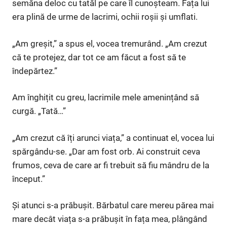
semăna deloc cu tatăl pe care îl cunoșteam. Fața lui
era plină de urme de lacrimi, ochii roșii și umflati.
„Am greșit,” a spus el, vocea tremurând. „Am crezut
că te protejez, dar tot ce am făcut a fost să te
îndepărtez.”
Am înghițit cu greu, lacrimile mele amenințând să
curgă. „Tată…”
„Am crezut că îți arunci viața,” a continuat el, vocea lui
spărgându-se. „Dar am fost orb. Ai construit ceva
frumos, ceva de care ar fi trebuit să fiu mândru de la
început.”
Și atunci s-a prăbușit. Bărbatul care mereu părea mai
mare decât viața s-a prăbușit în fața mea, plângând