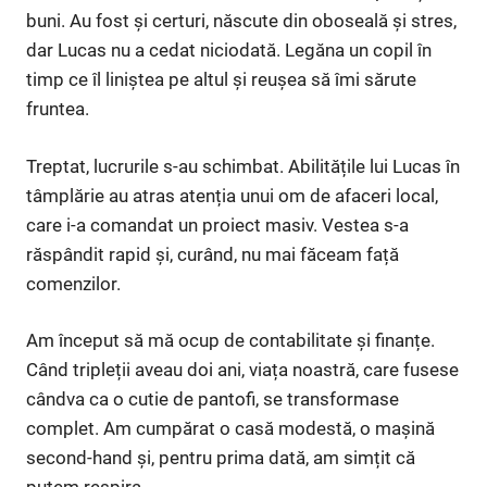
buni. Au fost și certuri, născute din oboseală și stres,
dar Lucas nu a cedat niciodată. Legăna un copil în
timp ce îl liniștea pe altul și reușea să îmi sărute
fruntea.
Treptat, lucrurile s-au schimbat. Abilitățile lui Lucas în
tâmplărie au atras atenția unui om de afaceri local,
care i-a comandat un proiect masiv. Vestea s-a
răspândit rapid și, curând, nu mai făceam față
comenzilor.
Am început să mă ocup de contabilitate și finanțe.
Când tripleții aveau doi ani, viața noastră, care fusese
cândva ca o cutie de pantofi, se transformase
complet. Am cumpărat o casă modestă, o mașină
second-hand și, pentru prima dată, am simțit că