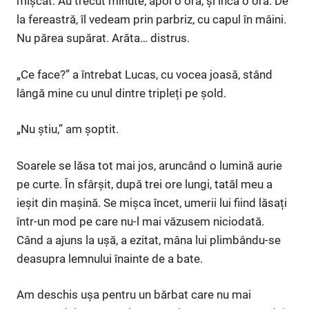
mișcat. Au trecut minute, apoi o oră, și încă o oră. De
la fereastră, îl vedeam prin parbriz, cu capul în mâini.
Nu părea supărat. Arăta… distrus.
„Ce face?” a întrebat Lucas, cu vocea joasă, stând
lângă mine cu unul dintre tripleți pe șold.
„Nu știu,” am șoptit.
Soarele se lăsa tot mai jos, aruncând o lumină aurie
pe curte. În sfârșit, după trei ore lungi, tatăl meu a
ieșit din mașină. Se mișca încet, umerii lui fiind lăsați
într-un mod pe care nu-l mai văzusem niciodată.
Când a ajuns la ușă, a ezitat, mâna lui plimbându-se
deasupra lemnului înainte de a bate.
Am deschis ușa pentru un bărbat care nu mai