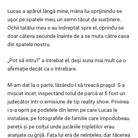
Lucas a apărut lângă mine, mâna lui sprijinindu-se
ușor pe spatele meu, un semn tăcut de susținere.
Ochii tatălui meu s-au îndreptat spre el, oprindu-se
doar câteva secunde înainte de a se muta către casa
din spatele nostru.
„Pot să intru?” a întrebat el, deși suna mai mult ca o
afirmație decât ca o întrebare.
M-am dat la o parte, lăsându-l să treacă pragul. S-a
mișcat încet, inspectând totul de parcă ar fi fost un
judecător într-o emisiune de tip reality show. Privirea
i s-a oprit pe podelele din lemn pe care Lucas le
instalase, pe fotografiile de familie care împodobeau
pereții și pe colțul unde jucăriile tripleților erau
aranjate cu grijă. Fața lui era de neînțeles, dar tăcerea