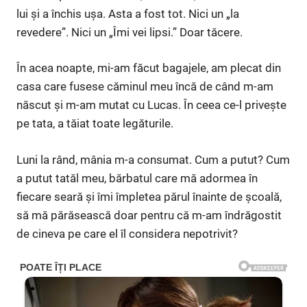
lui și a închis ușa. Asta a fost tot. Nici un „la
revedere”. Nici un „Îmi vei lipsi.” Doar tăcere.
În acea noapte, mi-am făcut bagajele, am plecat din
casa care fusese căminul meu încă de când m-am
născut și m-am mutat cu Lucas. În ceea ce-l privește
pe tata, a tăiat toate legăturile.
Luni la rând, mânia m-a consumat. Cum a putut? Cum
a putut tatăl meu, bărbatul care mă adormea în
fiecare seară și îmi împletea părul înainte de școală,
să mă părăsească doar pentru că m-am îndrăgostit
de cineva pe care el îl considera nepotrivit?