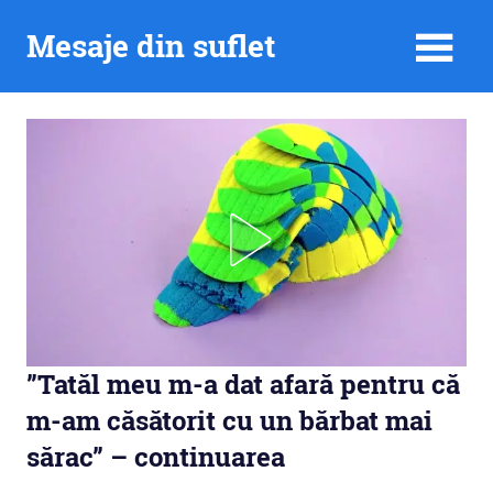
Skip
Mesaje din suflet
to
content
”Tatăl meu m-a dat afară pentru că
m-am căsătorit cu un bărbat mai
sărac” – continuarea