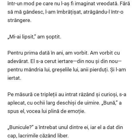
într-un mod pe care nu l-aș fi imaginat vreodată. Fără
să mă gândesc, l-am îmbrățișat, atrăgându-l într-o
strângere.
„Mi-ai lipsit,” am șoptit.
Pentru prima dată în ani, am vorbit. Am vorbit cu
adevărat. El s-a cerut iertare—din nou și din nou—
pentru mândria lui, greșelile lui, anii pierduți. Și l-am
iertat.
Pe măsură ce tripleții au intrat râzând și curioși, s-a
aplecat, cu ochii larg deschiși de uimire. „Bună,” a
spus el, vocea lui plină de emoție.
„Bunicule?” a întrebat unul dintre ei, iar el a dat din
cap, lacrimile căzând liber.