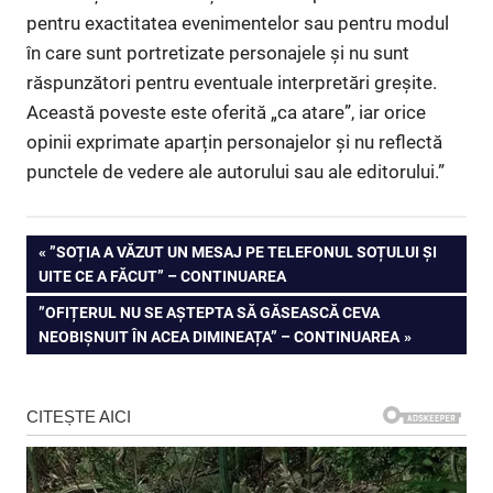
pentru exactitatea evenimentelor sau pentru modul
în care sunt portretizate personajele și nu sunt
răspunzători pentru eventuale interpretări greșite.
Această poveste este oferită „ca atare”, iar orice
opinii exprimate aparțin personajelor și nu reflectă
punctele de vedere ale autorului sau ale editorului.”
Navigare
PREVIOUS
”SOȚIA A VĂZUT UN MESAJ PE TELEFONUL SOȚULUI ȘI
POST:
UITE CE A FĂCUT” – CONTINUAREA
în
NEXT
”OFIȚERUL NU SE AȘTEPTA SĂ GĂSEASCĂ CEVA
articole
POST:
NEOBIȘNUIT ÎN ACEA DIMINEAȚA” – CONTINUAREA