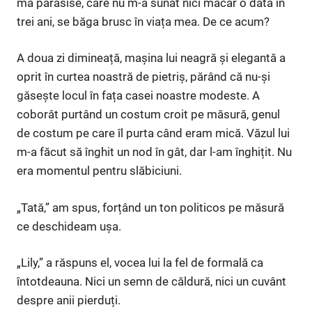
mă părăsise, care nu m-a sunat nici măcar o dată în
trei ani, se băga brusc în viața mea. De ce acum?
A doua zi dimineață, mașina lui neagră și elegantă a
oprit în curtea noastră de pietriș, părând că nu-și
găsește locul în fața casei noastre modeste. A
coborât purtând un costum croit pe măsură, genul
de costum pe care îl purta când eram mică. Văzul lui
m-a făcut să înghit un nod în gât, dar l-am înghițit. Nu
era momentul pentru slăbiciuni.
„Tată,” am spus, forțând un ton politicos pe măsură
ce deschideam ușa.
„Lily,” a răspuns el, vocea lui la fel de formală ca
întotdeauna. Nici un semn de căldură, nici un cuvânt
despre anii pierduți.