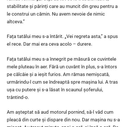
stabilitate și părinți care au muncit din greu pentru a
le construi un cămin. Nu avem nevoie de nimic
altceva.”
Fața tatălui meu s-a întărit. „Vei regreta asta,” a spus
el rece. Dar mai era ceva acolo – durere.
Fața tatălui meu s-a înnegrit pe măsură ce cuvintele
mele pluteau în aer. Fără un cuvânt în plus, s-a întors
pe călcâie și a ieșit furios. Am rămas nemișcată,
urmărindu-l cum se îndreaptă spre mașina lui. A tras
ușa cu putere și s-a lăsat în scaunul șoferului,
trântind-o.
Am așteptat să aud motorul pornind, să-l văd cum
pleacă din curte și dispare din nou. Dar mașina nu s-a