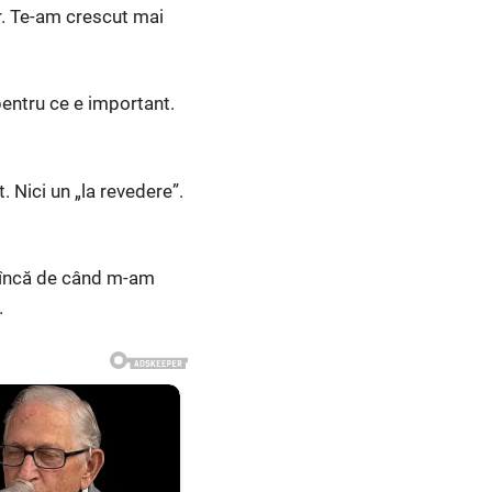
or. Te-am crescut mai
pentru ce e important.
t. Nici un „la revedere”.
u încă de când m-am
.