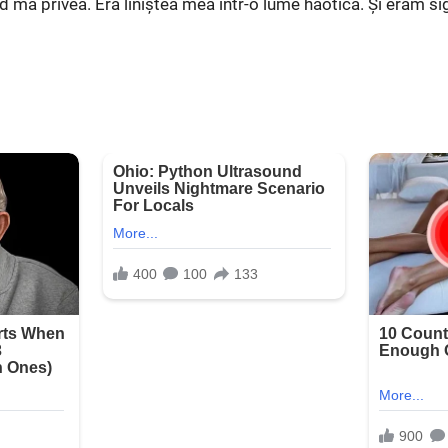
nd mă privea. Era liniștea mea într-o lume haotică. Și eram si