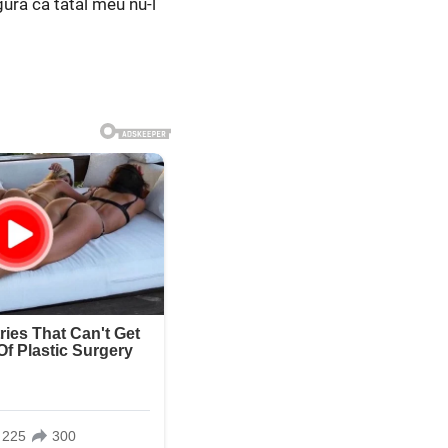
gură că tatăl meu nu-l