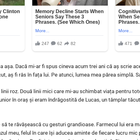
a așa. Dacă mi-ar fi spus cineva acum trei ani că aș scrie ac
ut, aș fi râs în fața lui. Pe atunci, lumea mea părea simplă.
 linii roz. Două linii mici care mi-au schimbat viața pentru 
junior în oraș și eram îndrăgostită de Lucas, un tâmplar tăcu
să te răvășească cu gesturi grandioase. Farmecul lui era mai 
zul meu, felul în care își aducea aminte de fiecare lucru mic