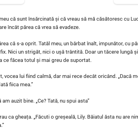
 meu că sunt însărcinată și că vreau să mă căsătoresc cu Lu
tare încât părea că vrea să evadeze.
rea că s-a oprit. Tatăl meu, un bărbat înalt, impunător, cu pă
fix. Nici un strigăt, nici o ușă trântită. Doar un tăcere lungă 
ea ce făcea totul și mai greu de suportat.
it, vocea lui fiind calmă, dar mai rece decât oricând. „Dacă 
dată fiica mea.”
 am auzit bine. „Ce? Tată, nu spui asta”
rau ca gheața. „Făcuti o greșeală, Lily. Băiatul ăsta nu are nim
a.”