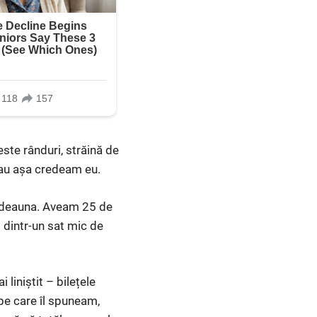
este rânduri, străină de
 Sau așa credeam eu.
totdeauna. Aveam 25 de
t dintr-un sat mic de
liniștit – bilețele
 pe care îl spuneam,