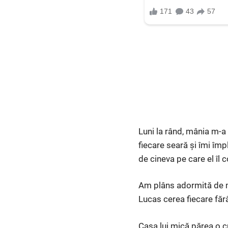
Luni la rând, mânia m-
fiecare seară și îmi îm
de cineva pe care el îl 
Am plâns adormită de ma
Lucas cerea fiecare fă
Casa lui mică părea o cu