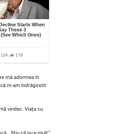
are mă adormea în
u că m-am îndrăgostit
mă vindec. Viața cu
ă. „Știu că nu e mult,”