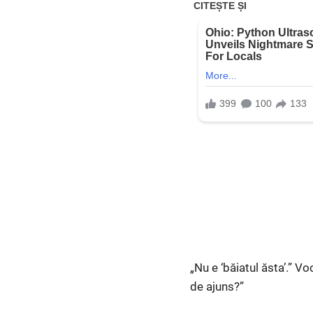
„Nu e ‘băiatul ăsta’.” V
de ajuns?”