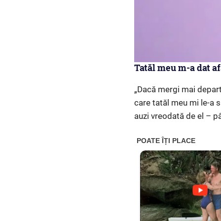
Tatăl meu m-a dat af
„Dacă mergi mai departe
care tatăl meu mi le-a s
auzi vreodată de el – p