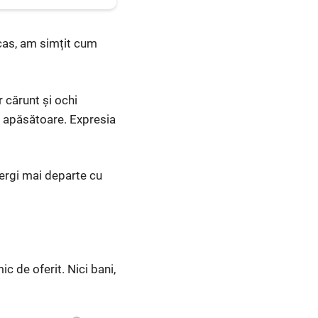
cas, am simțit cum
r cărunt și ochi
și apăsătoare. Expresia
mergi mai departe cu
ic de oferit. Nici bani,