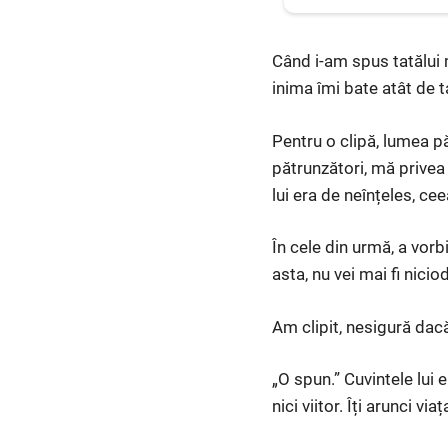
Când i-am spus tatălui
inima îmi bate atât de 
Pentru o clipă, lumea pă
pătrunzători, mă privea 
lui era de neînțeles, ce
În cele din urmă, a vorb
asta, nu vei mai fi nicio
Am clipit, nesigură dacă
„O spun.” Cuvintele lui e
nici viitor. Îți arunci viaț