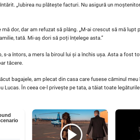
 întărit. „Iubirea nu plătește facturi. Nu asigură un moștenit
 mă dor, dar am refuzat să plâng. „M-ai crescut să mă lupt 
ilie, tată. Mi-aș dori să poți înțelege asta.”
s-a întors, a mers la biroul lui și a închis ușa. Asta a fost to
oar tăcere.
făcut bagajele, am plecat din casa care fusese căminul me
Lucas. În ceea ce-l privește pe tata, a tăiat toate legăturile