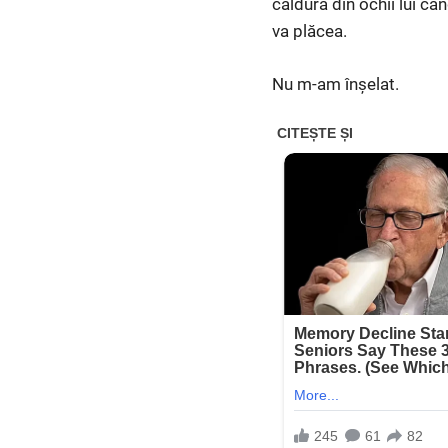
căldura din ochii lui câ
va plăcea.
Nu m-am înșelat.