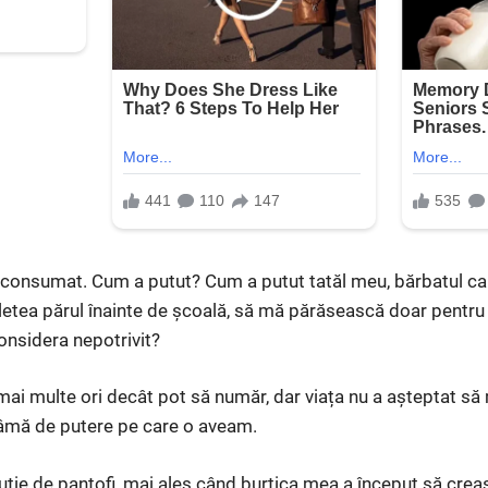
a consumat. Cum a putut? Cum a putut tatăl meu, bărbatul c
pletea părul înainte de școală, să mă părăsească doar pentr
considera nepotrivit?
i multe ori decât pot să număr, dar viața nu a așteptat să 
râmă de putere pe care o aveam.
tie de pantofi, mai ales când burtica mea a început să creasc