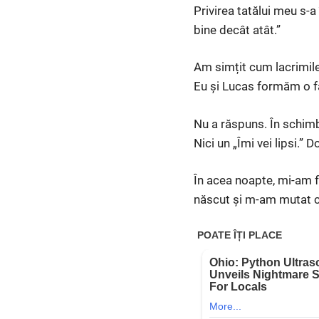
Privirea tatălui meu s-a
bine decât atât.”
Am simțit cum lacrimile
Eu și Lucas formăm o fam
Nu a răspuns. În schimb, 
Nici un „Îmi vei lipsi.” D
În acea noapte, mi-am 
născut și m-am mutat cu 