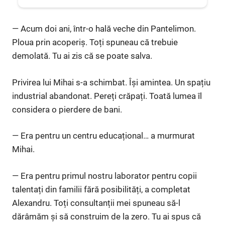
— Acum doi ani, într-o hală veche din Pantelimon.
Ploua prin acoperiș. Toți spuneau că trebuie
demolată. Tu ai zis că se poate salva.
Privirea lui Mihai s-a schimbat. Își amintea. Un spațiu
industrial abandonat. Pereți crăpați. Toată lumea îl
considera o pierdere de bani.
— Era pentru un centru educațional… a murmurat
Mihai.
— Era pentru primul nostru laborator pentru copii
talentați din familii fără posibilități, a completat
Alexandru. Toți consultanții mei spuneau să-l
dărâmăm și să construim de la zero. Tu ai spus că