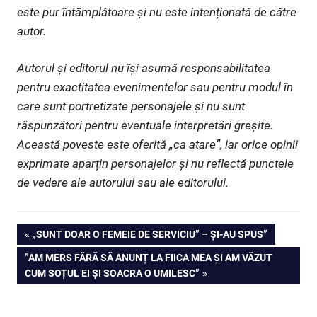
este pur întâmplătoare și nu este intenționată de către
autor.
Autorul și editorul nu își asumă responsabilitatea
pentru exactitatea evenimentelor sau pentru modul în
care sunt portretizate personajele și nu sunt
răspunzători pentru eventuale interpretări greșite.
Această poveste este oferită „ca atare”, iar orice opinii
exprimate aparțin personajelor și nu reflectă punctele
de vedere ale autorului sau ale editorului.
Navigare
PREVIOUS
„SUNT DOAR O FEMEIE DE SERVICIU” – ȘI-AU SPUS”
POST:
NEXT
”AM MERS FĂRĂ SĂ ANUNȚ LA FIICA MEA ȘI AM VĂZUT
în
POST:
CUM SOȚUL EI ȘI SOACRA O UMILESC”
articole