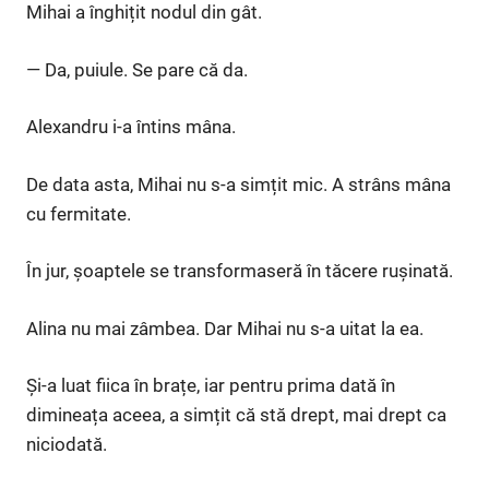
Mihai a înghițit nodul din gât.
— Da, puiule. Se pare că da.
Alexandru i-a întins mâna.
De data asta, Mihai nu s-a simțit mic. A strâns mâna
cu fermitate.
În jur, șoaptele se transformaseră în tăcere rușinată.
Alina nu mai zâmbea. Dar Mihai nu s-a uitat la ea.
Și-a luat fiica în brațe, iar pentru prima dată în
dimineața aceea, a simțit că stă drept, mai drept ca
niciodată.