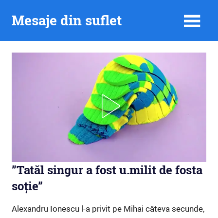
Skip
Mesaje din suflet
to
content
”Tatăl singur a fost u.milit de fosta
soție”
Alexandru Ionescu l-a privit pe Mihai câteva secunde,