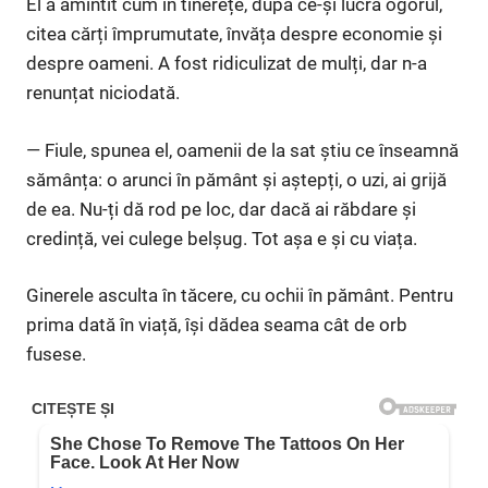
El a amintit cum în tinerețe, după ce-și lucra ogorul,
citea cărți împrumutate, învăța despre economie și
despre oameni. A fost ridiculizat de mulți, dar n-a
renunțat niciodată.
— Fiule, spunea el, oamenii de la sat știu ce înseamnă
sămânța: o arunci în pământ și aștepți, o uzi, ai grijă
de ea. Nu-ți dă rod pe loc, dar dacă ai răbdare și
credință, vei culege belșug. Tot așa e și cu viața.
Ginerele asculta în tăcere, cu ochii în pământ. Pentru
prima dată în viață, își dădea seama cât de orb
fusese.