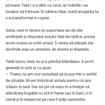
picioare. Fața i s-a albit ca varul, iar mâinile i-au
început să tremure. În câteva clipe, toată aroganța lui
s-a transformat în rușine.
Soția, care în tăcere își suportase ani de zile
umilințele și disprețul soțului față de tatăl ei, privea
acum scena cu ochii umezi. Îi venea să plângă, dar
lacrimile erau un amestec de durere și dreptate.
Tatăl socru, însă, nu și-a pierdut blândețea. A privit
ginerele în ochi și i-a spus:
— Tinere, nu am vrut niciodată să te pun într-o astfel
de situație. M-am îmbrăcat simplu pentru că așa
trăiesc la țară. Dar să știi că viața m-a învățat că
adevărata bogăție nu stă în haine sau în bani, ci în
inimă și în respectul pe care îl arăți oamenilor.