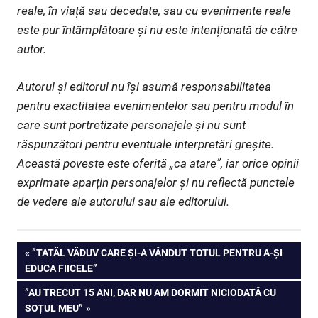
reale, în viață sau decedate, sau cu evenimente reale
este pur întâmplătoare și nu este intenționată de către
autor.
Autorul și editorul nu își asumă responsabilitatea
pentru exactitatea evenimentelor sau pentru modul în
care sunt portretizate personajele și nu sunt
răspunzători pentru eventuale interpretări greșite.
Această poveste este oferită „ca atare”, iar orice opinii
exprimate aparțin personajelor și nu reflectă punctele
de vedere ale autorului sau ale editorului.
Navigare
PREVIOUS
”TATĂL VĂDUV CARE ȘI-A VÂNDUT TOTUL PENTRU A-ȘI
POST:
EDUCA FIICELE”
în
NEXT
”AU TRECUT 15 ANI, DAR NU AM DORMIT NICIODATĂ CU
articole
POST:
SOȚUL MEU”