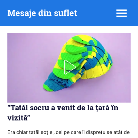
Skip
Mesaje din suflet
to
content
”Tatăl socru a venit de la țară în
vizită”
Era chiar tatăl soției, cel pe care îl disprețuise atât de