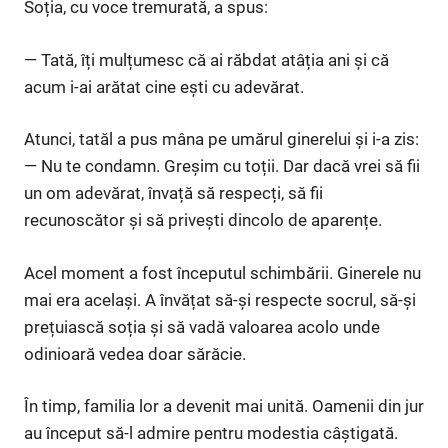
Soția, cu voce tremurată, a spus:
— Tată, îți mulțumesc că ai răbdat atâția ani și că
acum i-ai arătat cine ești cu adevărat.
Atunci, tatăl a pus mâna pe umărul ginerelui și i-a zis:
— Nu te condamn. Greșim cu toții. Dar dacă vrei să fii
un om adevărat, învață să respecți, să fii
recunoscător și să privești dincolo de aparențe.
Acel moment a fost începutul schimbării. Ginerele nu
mai era același. A învățat să-și respecte socrul, să-și
prețuiască soția și să vadă valoarea acolo unde
odinioară vedea doar sărăcie.
În timp, familia lor a devenit mai unită. Oamenii din jur
au început să-l admire pentru modestia câștigată.