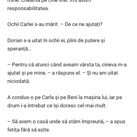
responsabilitatea.
Ochii Carlei s-au mărit. – De ce ne ajutați?
Dorian s-a uitat în ochii ei, plini de putere și
speranță…
– Pentru că atunci când aveam vârsta ta, cineva m-a
ajutat și pe mine, – a răspuns el. – Și nu am uitat
niciodată.
A condus-o pe Carla și pe Beni la mașina lui, iar pe
drum i-a întrebat ce își doresc cel mai mult.
– Să avem o casă unde să stăm împreună, – a spus
fetița fără să ezite.