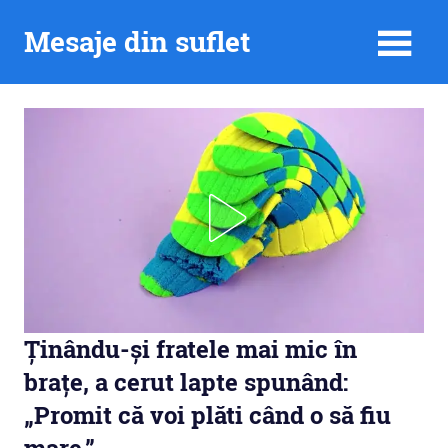
Skip
Mesaje din suflet
to
content
Ținându-și fratele mai mic în
brațe, a cerut lapte spunând:
„Promit că voi plăti când o să fiu