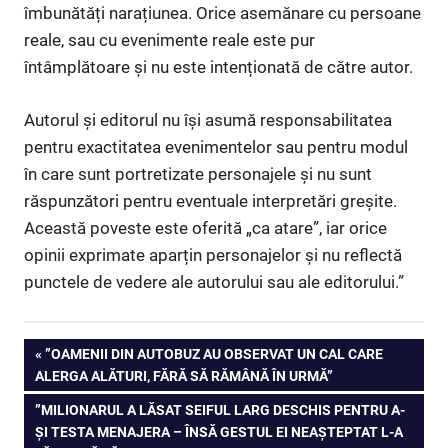
îmbunătăți narațiunea. Orice asemănare cu persoane
reale, sau cu evenimente reale este pur
întâmplătoare și nu este intenționată de către autor.
Autorul și editorul nu își asumă responsabilitatea
pentru exactitatea evenimentelor sau pentru modul
în care sunt portretizate personajele și nu sunt
răspunzători pentru eventuale interpretări greșite.
Această poveste este oferită „ca atare”, iar orice
opinii exprimate aparțin personajelor și nu reflectă
punctele de vedere ale autorului sau ale editorului.”
Navigare
PREVIOUS
”OAMENII DIN AUTOBUZ AU OBSERVAT UN CAL CARE
POST:
ALERGA ALĂTURI, FĂRĂ SĂ RĂMÂNĂ ÎN URMĂ”
în
NEXT
”MILIONARUL A LĂSAT SEIFUL LARG DESCHIS PENTRU A-
articole
POST:
ȘI TESTA MENAJERA – ÎNSĂ GESTUL EI NEAȘTEPTAT L-A