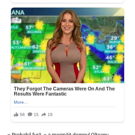
– Probabil fură, – a mormăit domnul Olteanu.