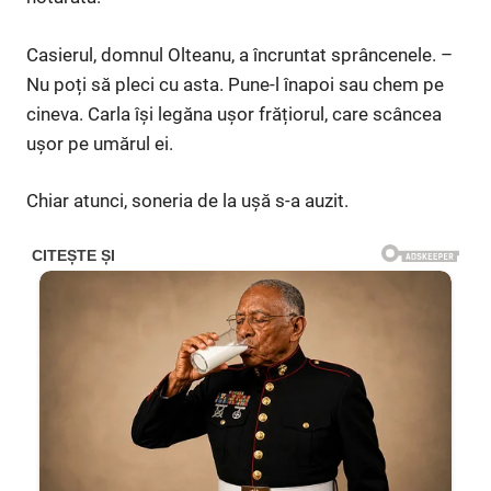
Casierul, domnul Olteanu, a încruntat sprâncenele. –
Nu poți să pleci cu asta. Pune-l înapoi sau chem pe
cineva. Carla își legăna ușor frățiorul, care scâncea
ușor pe umărul ei.
Chiar atunci, soneria de la ușă s-a auzit.