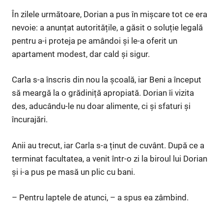
În zilele următoare, Dorian a pus în mișcare tot ce era
nevoie: a anunțat autoritățile, a găsit o soluție legală
pentru a-i proteja pe amândoi și le-a oferit un
apartament modest, dar cald și sigur.
Carla s-a înscris din nou la școală, iar Beni a început
să meargă la o grădiniță apropiată. Dorian îi vizita
des, aducându-le nu doar alimente, ci și sfaturi și
încurajări.
Anii au trecut, iar Carla s-a ținut de cuvânt. După ce a
terminat facultatea, a venit într-o zi la biroul lui Dorian
și i-a pus pe masă un plic cu bani.
– Pentru laptele de atunci, – a spus ea zâmbind.