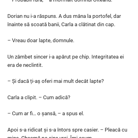
Dorian nu i-a răspuns. A dus mâna la portofel, dar
înainte să scoată banii, Carla a clătinat din cap.
– Vreau doar lapte, domnule.
Un zâmbet sincer i-a apărut pe chip. Integritatea ei
era de neclintit.
– Și dacă ți-aș oferi mai mult decât lapte?
Carla a clipit. – Cum adică?
– Cum ar fi… o șansă, – a spus el.
Apoi s-a ridicat și s-a întors spre casier. – Pleacă cu
mine. Cheamă pe cine vrei. Îmi asum