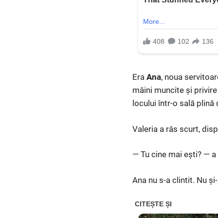
Era
Ana
, noua servitoar
mâini muncite și privir
locului într-o sală plin
Valeria a râs scurt, disp
— Tu cine mai ești? — a
Ana nu s-a clintit. Nu și