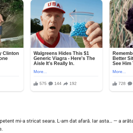
etent mi-a stricat seara. L-am dat afară. Iar asta… — a arăt
e.