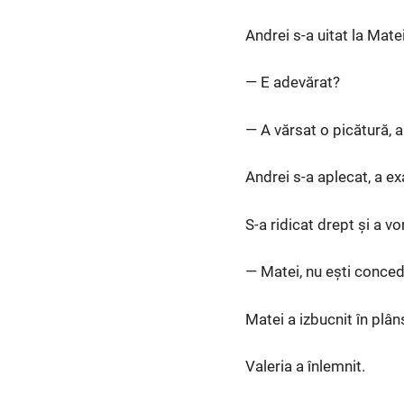
Andrei s-a uitat la Mate
— E adevărat?
— A vărsat o picătură, a
Andrei s-a aplecat, a e
S-a ridicat drept și a vo
— Matei, nu ești concedi
Matei a izbucnit în plân
Valeria a înlemnit.