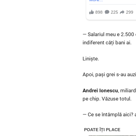
— Salariul meu e 2.500 d
indiferent câți bani ai.
Liniște.
Apoi, pași grei s-au auz
Andrei Ionescu
, miliar
pe chip. Văzuse totul.
— Ce se întâmplă aici? a