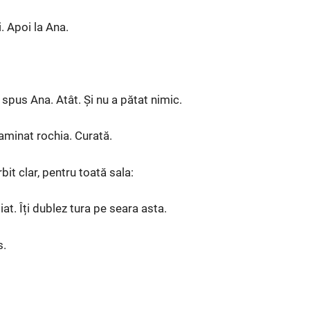
i. Apoi la Ana.
 spus Ana. Atât. Și nu a pătat nimic.
xaminat rochia. Curată.
rbit clar, pentru toată sala:
at. Îți dublez tura pe seara asta.
s.