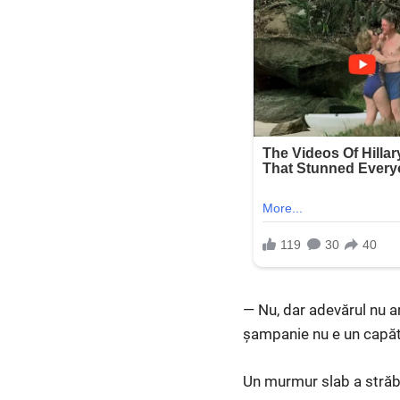
— Nu, dar adevărul nu a
șampanie nu e un capăt
Un murmur slab a străbă