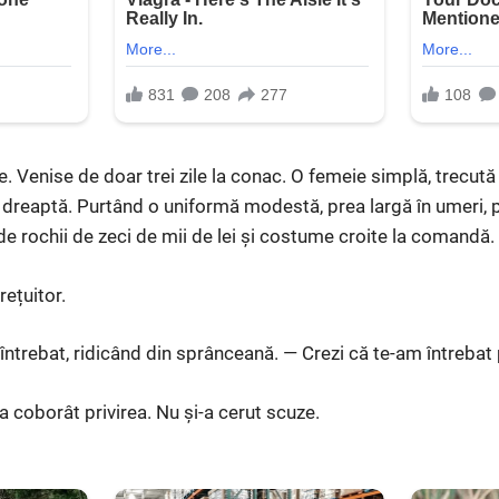
e. Venise de doar trei zile la conac. O femeie simplă, trecută 
e dreaptă. Purtând o uniformă modestă, prea largă în umeri, 
ă de rochii de zeci de mii de lei și costume croite la comandă.
rețuitor.
 întrebat, ridicând din sprânceană. — Crezi că te-am întrebat
-a coborât privirea. Nu și-a cerut scuze.