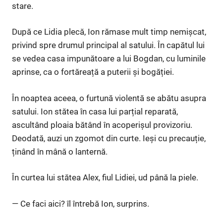
stare.
După ce Lidia plecă, Ion rămase mult timp nemișcat,
privind spre drumul principal al satului. În capătul lui
se vedea casa impunătoare a lui Bogdan, cu luminile
aprinse, ca o fortăreață a puterii și bogăției.
În noaptea aceea, o furtună violentă se abătu asupra
satului. Ion stătea în casa lui parțial reparată,
ascultând ploaia bătând în acoperișul provizoriu.
Deodată, auzi un zgomot din curte. Ieși cu precauție,
ținând în mână o lanternă.
În curtea lui stătea Alex, fiul Lidiei, ud până la piele.
— Ce faci aici? îl întrebă Ion, surprins.