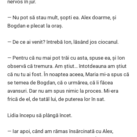
nervos în jur.
— Nu pot să stau mult, șopti ea. Alex doarme, și
Bogdan e plecat la oraș.
— De ce ai venit? întrebă Ion, lăsând jos ciocanul.
— Pentru că nu mai pot trăi cu asta, spuse ea, și Ion
observă că tremura. Am știut… întotdeauna am știut
că nu tu ai fost. În noaptea aceea, Maria mi-a spus că
se temea de Bogdan, că o urmărea, că îi făcea
avansuri. Dar nu am spus nimic la proces. Mi-era
frică de el, de tatăl lui, de puterea lor în sat.
Lidia începu să plângă încet.
— Iar apoi, când am rămas însărcinată cu Alex,