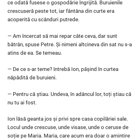
ce odată fusese o gospodărie îngrijită. Buruienile
crescuseră peste tot, iar fântâna din curte era
acoperită cu scânduri putrede.
— Am încercat să mai repar câte ceva, dar sunt
bătrân, spuse Petre. Și nimeni altcineva din sat nu s-a
atins de ea. Se temeau.
— De ce s-ar teme? întrebă Ion, pășind în curtea
năpădită de buruieni.
— Pentru că știau. Undeva, în adâncul lor, toți știau că
nu tu ai fost.
Ion lăsă geanta jos și privi spre casa copilăriei sale.
Locul unde crescuse, unde visase, unde o ceruse de
soție pe Maria. Maria, care acum era doar o amintire