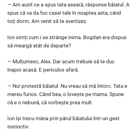
— Am auzit ce a spus tata aseară, răspunse băiatul. A
spus că va da foc casei tale în noaptea asta, când
toți dorm. Am venit să te avertizez.
Ion simți cum i se strânge inima. Bogdan era dispus
să meargă atât de departe?
— Mulțumesc, Alex. Dar acum trebuie să te duc
înapoi acasă. E periculos afară.
— Nu! protestă băiatul. Nu vreau să mă întorc. Tata e
mereu furios. Când bea, o lovește pe mama. Spune
că e o nebună, că vorbește prea mult.
Ion își trecu mâna prin părul băiatului într-un gest
instinctiv.