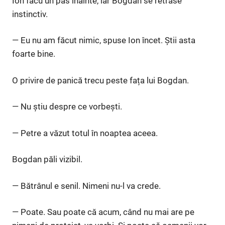
Ion făcu un pas înainte, iar Bogdan se retrase
instinctiv.
— Eu nu am făcut nimic, spuse Ion încet. Știi asta
foarte bine.
O privire de panică trecu peste fața lui Bogdan.
— Nu știu despre ce vorbești.
— Petre a văzut totul în noaptea aceea.
Bogdan păli vizibil.
— Bătrânul e senil. Nimeni nu-l va crede.
— Poate. Sau poate că acum, când nu mai are pe