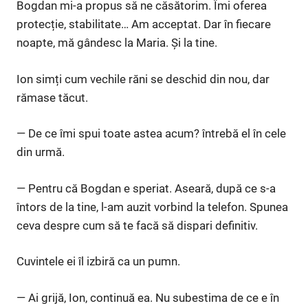
Bogdan mi-a propus să ne căsătorim. Îmi oferea
protecție, stabilitate… Am acceptat. Dar în fiecare
noapte, mă gândesc la Maria. Și la tine.
Ion simți cum vechile răni se deschid din nou, dar
rămase tăcut.
— De ce îmi spui toate astea acum? întrebă el în cele
din urmă.
— Pentru că Bogdan e speriat. Aseară, după ce s-a
întors de la tine, l-am auzit vorbind la telefon. Spunea
ceva despre cum să te facă să dispari definitiv.
Cuvintele ei îl izbiră ca un pumn.
— Ai grijă, Ion, continuă ea. Nu subestima de ce e în