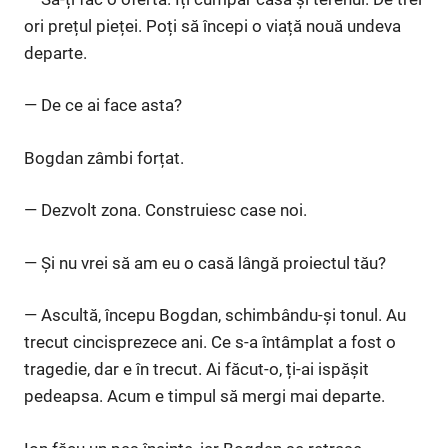
ori prețul pieței. Poți să începi o viață nouă undeva
departe.
— De ce ai face asta?
Bogdan zâmbi forțat.
— Dezvolt zona. Construiesc case noi.
— Și nu vrei să am eu o casă lângă proiectul tău?
— Ascultă, începu Bogdan, schimbându-și tonul. Au
trecut cincisprezece ani. Ce s-a întâmplat a fost o
tragedie, dar e în trecut. Ai făcut-o, ți-ai ispășit
pedeapsa. Acum e timpul să mergi mai departe.