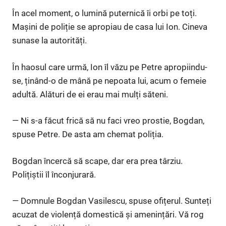
În acel moment, o lumină puternică îi orbi pe toți.
Mașini de poliție se apropiau de casa lui Ion. Cineva
sunase la autorități.
În haosul care urmă, Ion îl văzu pe Petre apropiindu-
se, ținând-o de mână pe nepoata lui, acum o femeie
adultă. Alături de ei erau mai mulți săteni.
— Ni s-a făcut frică să nu faci vreo prostie, Bogdan,
spuse Petre. De asta am chemat poliția.
Bogdan încercă să scape, dar era prea târziu.
Polițiștii îl înconjurară.
— Domnule Bogdan Vasilescu, spuse ofițerul. Sunteți
acuzat de violență domestică și amenințări. Vă rog