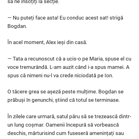
să ne însoțiți la secție.
— Nu puteți face asta! Eu conduc acest sat! strigă
Bogdan.
În acel moment, Alex ieși din casă.
— Tata a recunoscut că a ucis-o pe Maria, spuse el cu
voce tremurândă. L-am auzit când i-a spus mamei. A
spus că nimeni nu-l va crede niciodată pe Ion.
O tăcere grea se așeză peste mulțime. Bogdan se
prăbuși în genunchi, știind că totul se terminase.
În zilele care urmară, satul păru să se trezească dintr-
un lung coșmar. Oamenii începură să vorbească
deschis, mărturisind cum fuseseră amenințați sau