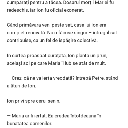
cumpărați pentru a tăcea. Dosarul morții Mariei fu
redeschis, iar Ion fu oficial exonerat.
Când primăvara veni peste sat, casa lui Ion era
complet renovată. Nu o făcuse singur – întregul sat
contribuise, ca un fel de ispășire colectivă.
În curtea proaspăt curățată, Ion plantă un prun,
același soi pe care Maria îl iubise atât de mult.
— Crezi că ne va ierta vreodată? întrebă Petre, stând
alături de Ion.
Ion privi spre cerul senin.
— Maria ar fi iertat. Ea credea întotdeauna în
bunătatea oamenilor.