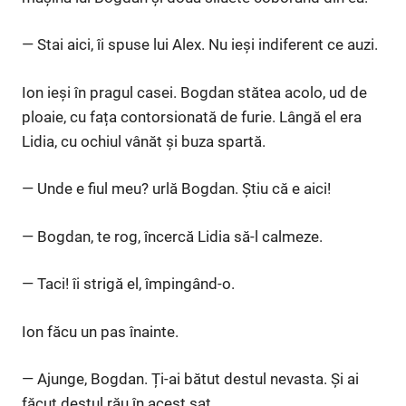
— Stai aici, îi spuse lui Alex. Nu ieși indiferent ce auzi.
Ion ieși în pragul casei. Bogdan stătea acolo, ud de
ploaie, cu fața contorsionată de furie. Lângă el era
Lidia, cu ochiul vânăt și buza spartă.
— Unde e fiul meu? urlă Bogdan. Știu că e aici!
— Bogdan, te rog, încercă Lidia să-l calmeze.
— Taci! îi strigă el, împingând-o.
Ion făcu un pas înainte.
— Ajunge, Bogdan. Ți-ai bătut destul nevasta. Și ai
făcut destul rău în acest sat.