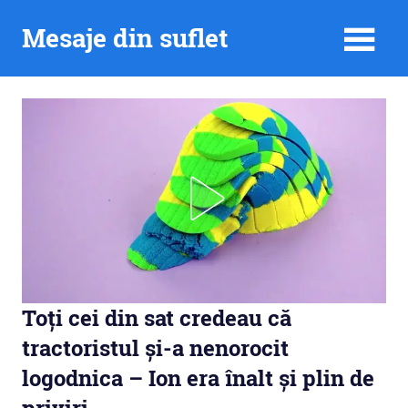
Skip
Mesaje din suflet
to
content
Toți cei din sat credeau că
tractoristul și-a nenorocit
logodnica – Ion era înalt și plin de