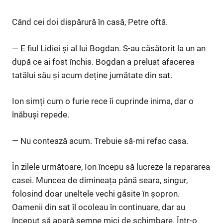
Când cei doi dispărură în casă, Petre oftă.
— E fiul Lidiei și al lui Bogdan. S-au căsătorit la un an
după ce ai fost închis. Bogdan a preluat afacerea
tatălui său și acum deține jumătate din sat.
Ion simți cum o furie rece îi cuprinde inima, dar o
înăbuși repede.
— Nu contează acum. Trebuie să-mi refac casa.
În zilele următoare, Ion începu să lucreze la repararea
casei. Muncea de dimineața până seara, singur,
folosind doar uneltele vechi găsite în șopron.
Oamenii din sat îl ocoleau în continuare, dar au
început să apară semne mici de schimbare. Într-o