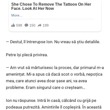
— Destul, îl întrerupse Ion. Nu vreau să știu detaliile.
Petre își plecă privirea.
— Am vrut să mărturisesc la proces, dar primarul m-a
amenințat. Mi-a spus că dacă scot o vorbă, nepoțica
mea, care atunci avea doar șase ani, va avea
probleme. Eram singurul care o creșteam…
Ion nu răspunse. Intră în casă, călcând cu grijă pe
podeaua putrezită. Amintirile îl copleșiră. În această