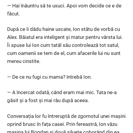
— Hai înăuntru să te usuci. Apoi vom decide ce e de
făcut.
După ce îi dădu haine uscate, Ion stătu de vorbă cu
Alex. Băiatul era inteligent și matur pentru vârsta lui.
Îi spuse lui Ion cum tatăl său controlează tot satul,
cum oamenii se tem de el, cum afacerile lui nu sunt
mereu cinstite.
— De ce nu fugi cu mama? întrebă Ion.
— A încercat odată, când eram mai mic. Tata ne-a
găsit și a fost și mai rău după aceea.
Conversația lor fu întreruptă de zgomotul unei mașini
oprind brusc în fața casei. Prin fereastră, Ion văzu
mașina lui Bogdan și două siluete coborând din ea.