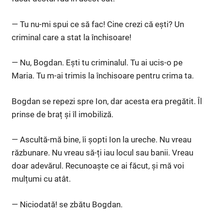
— Tu nu-mi spui ce să fac! Cine crezi că ești? Un
criminal care a stat la închisoare!
— Nu, Bogdan. Ești tu criminalul. Tu ai ucis-o pe
Maria. Tu m-ai trimis la închisoare pentru crima ta.
Bogdan se repezi spre Ion, dar acesta era pregătit. Îl
prinse de braț și îl imobiliză.
— Ascultă-mă bine, îi șopti Ion la ureche. Nu vreau
răzbunare. Nu vreau să-ți iau locul sau banii. Vreau
doar adevărul. Recunoaște ce ai făcut, și mă voi
mulțumi cu atât.
— Niciodată! se zbătu Bogdan.