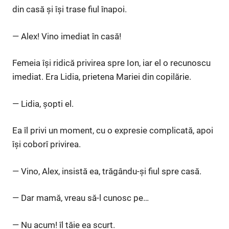
din casă și își trase fiul înapoi.
— Alex! Vino imediat în casă!
Femeia își ridică privirea spre Ion, iar el o recunoscu
imediat. Era Lidia, prietena Mariei din copilărie.
— Lidia, șopti el.
Ea îl privi un moment, cu o expresie complicată, apoi
își coborî privirea.
— Vino, Alex, insistă ea, trăgându-și fiul spre casă.
— Dar mamă, vreau să-l cunosc pe…
— Nu acum! îl tăie ea scurt.