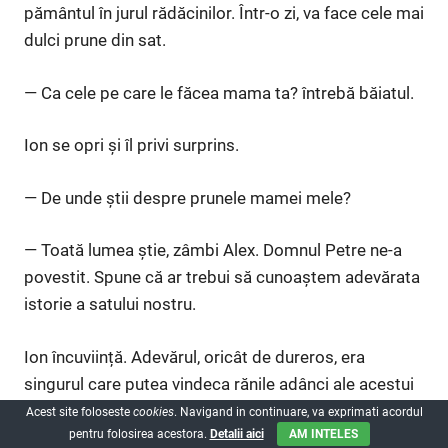
pământul în jurul rădăcinilor. Într-o zi, va face cele mai
dulci prune din sat.
— Ca cele pe care le făcea mama ta? întrebă băiatul.
Ion se opri și îl privi surprins.
— De unde știi despre prunele mamei mele?
— Toată lumea știe, zâmbi Alex. Domnul Petre ne-a
povestit. Spune că ar trebui să cunoaștem adevărata
istorie a satului nostru.
Ion încuviință. Adevărul, oricât de dureros, era
singurul care putea vindeca rănile adânci ale acestui
sat.
Acest site foloseste
cookies
. Navigand in continuare, va exprimati acordul
pentru folosirea acestora.
Detalii aici
AM INTELES