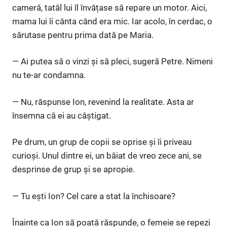
cameră, tatăl lui îl învățase să repare un motor. Aici,
mama lui îi cânta când era mic. Iar acolo, în cerdac, o
sărutase pentru prima dată pe Maria.
— Ai putea să o vinzi și să pleci, sugeră Petre. Nimeni
nu te-ar condamna.
— Nu, răspunse Ion, revenind la realitate. Asta ar
însemna că ei au câștigat.
Pe drum, un grup de copii se oprise și îi priveau
curioși. Unul dintre ei, un băiat de vreo zece ani, se
desprinse de grup și se apropie.
— Tu ești Ion? Cel care a stat la închisoare?
Înainte ca Ion să poată răspunde, o femeie se repezi