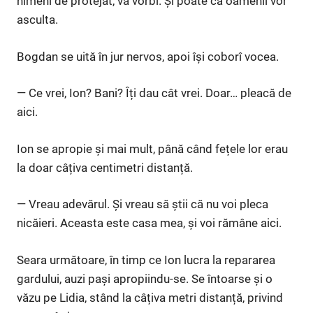
nimeni de protejat, va vorbi. Și poate că oamenii vor
asculta.
Bogdan se uită în jur nervos, apoi își coborî vocea.
— Ce vrei, Ion? Bani? Îți dau cât vrei. Doar… pleacă de
aici.
Ion se apropie și mai mult, până când fețele lor erau
la doar câțiva centimetri distanță.
— Vreau adevărul. Și vreau să știi că nu voi pleca
nicăieri. Aceasta este casa mea, și voi rămâne aici.
Seara următoare, în timp ce Ion lucra la repararea
gardului, auzi pași apropiindu-se. Se întoarse și o
văzu pe Lidia, stând la câțiva metri distanță, privind