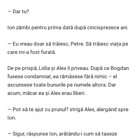
— Dar tu?
Ion zâmbi pentru prima dată după cincisprezece ani.
— Eu vreau doar să trăiesc, Petre. Să trăiesc viața pe
care mi-a fost furată.
De pe prispă, Lidia și Alex îi priveau. După ce Bogdan
fusese condamnat, ea rămăsese fără nimic – el
ascunsese toate bunurile pe numele altora. Dar
acum, măcar ea și Alex erau liberi.
— Pot să te ajut cu prunul? strigă Alex, alergând spre
Ion.
— Sigur, răspunse Ion, arătându-i cum să taseze