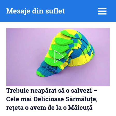
Skip
Mesaje din suflet
to
content
Trebuie neapărat să o salvezi –
Cele mai Delicioase Sărmăluțe,
rețeta o avem de la o Măicuță