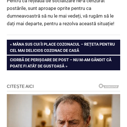
Pentru că rețeaua de socializare ne-a cenzurat
postările, sunt aproape oprite pentru ca
dumneavoastră să nu le mai vedeți, vă rugăm să le
dați mai departe, pentru a rezolva această situație!
Navigare
PREVIOUS
MÂNA SUS CUI ÎI PLACE COZONACUL – REȚETA PENTRU
POST:
CEL MAI DELICIOS COZONAC DE CASĂ
în
NEXT
CIORBĂ DE PERIȘOARE DE POST – NU M-AM GÂNDIT CĂ
articole
POST:
POATE FI ATÂT DE GUSTOASĂ