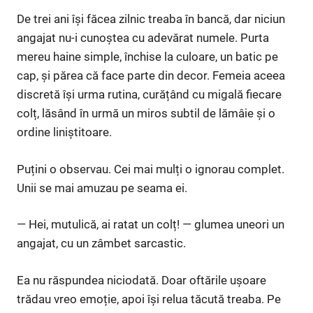
De trei ani își făcea zilnic treaba în bancă, dar niciun
angajat nu-i cunoștea cu adevărat numele. Purta
mereu haine simple, închise la culoare, un batic pe
cap, și părea că face parte din decor. Femeia aceea
discretă își urma rutina, curățând cu migală fiecare
colț, lăsând în urmă un miros subtil de lămâie și o
ordine liniștitoare.
Puțini o observau. Cei mai mulți o ignorau complet.
Unii se mai amuzau pe seama ei.
— Hei, mutulică, ai ratat un colț! — glumea uneori un
angajat, cu un zâmbet sarcastic.
Ea nu răspundea niciodată. Doar oftările ușoare
trădau vreo emoție, apoi își relua tăcută treaba. Pe