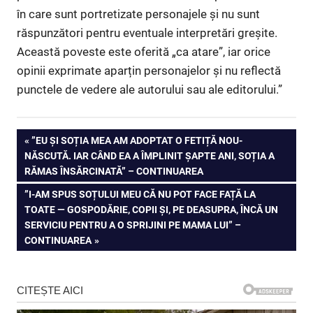
în care sunt portretizate personajele și nu sunt
răspunzători pentru eventuale interpretări greșite.
Această poveste este oferită „ca atare”, iar orice
opinii exprimate aparțin personajelor și nu reflectă
punctele de vedere ale autorului sau ale editorului.”
Navigare
PREVIOUS
”EU ȘI SOȚIA MEA AM ADOPTAT O FETIȚĂ NOU-
POST:
NĂSCUTĂ. IAR CÂND EA A ÎMPLINIT ȘAPTE ANI, SOȚIA A
în
RĂMAS ÎNSĂRCINATĂ” – CONTINUAREA
articole
NEXT
”I-AM SPUS SOȚULUI MEU CĂ NU POT FACE FAȚĂ LA
POST:
TOATE — GOSPODĂRIE, COPII ȘI, PE DEASUPRA, ÎNCĂ UN
SERVICIU PENTRU A O SPRIJINI PE MAMA LUI” –
CONTINUAREA