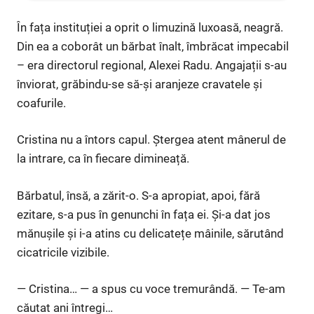
În fața instituției a oprit o limuzină luxoasă, neagră.
Din ea a coborât un bărbat înalt, îmbrăcat impecabil
– era directorul regional, Alexei Radu. Angajații s-au
înviorat, grăbindu-se să-și aranjeze cravatele și
coafurile.
Cristina nu a întors capul. Ștergea atent mânerul de
la intrare, ca în fiecare dimineață.
Bărbatul, însă, a zărit-o. S-a apropiat, apoi, fără
ezitare, s-a pus în genunchi în fața ei. Și-a dat jos
mănușile și i-a atins cu delicatețe mâinile, sărutând
cicatricile vizibile.
— Cristina… — a spus cu voce tremurândă. — Te-am
căutat ani întregi…