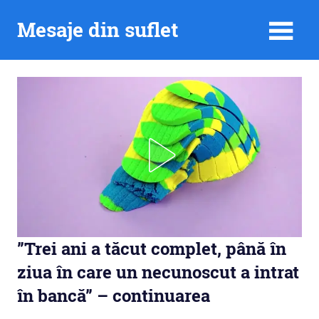
Skip
Mesaje din suflet
to
content
”Trei ani a tăcut complet, până în
ziua în care un necunoscut a intrat
în bancă” – continuarea