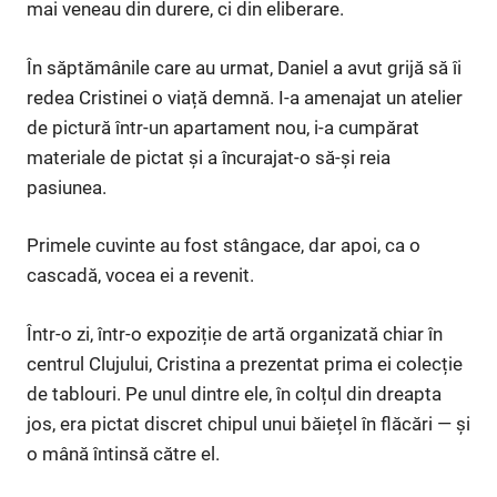
mai veneau din durere, ci din eliberare.
În săptămânile care au urmat, Daniel a avut grijă să îi
redea Cristinei o viață demnă. I-a amenajat un atelier
de pictură într-un apartament nou, i-a cumpărat
materiale de pictat și a încurajat-o să-și reia
pasiunea.
Primele cuvinte au fost stângace, dar apoi, ca o
cascadă, vocea ei a revenit.
Într-o zi, într-o expoziție de artă organizată chiar în
centrul Clujului, Cristina a prezentat prima ei colecție
de tablouri. Pe unul dintre ele, în colțul din dreapta
jos, era pictat discret chipul unui băiețel în flăcări — și
o mână întinsă către el.