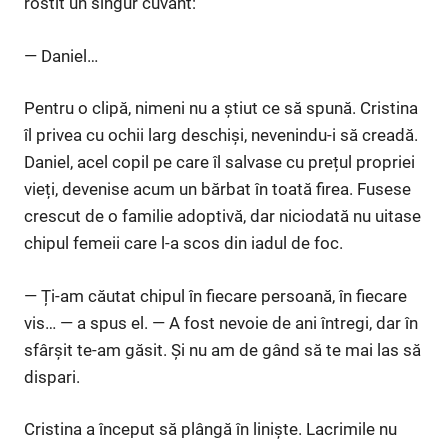
rostit un singur cuvânt:
— Daniel…
Pentru o clipă, nimeni nu a știut ce să spună. Cristina
îl privea cu ochii larg deschiși, nevenindu-i să creadă.
Daniel, acel copil pe care îl salvase cu prețul propriei
vieți, devenise acum un bărbat în toată firea. Fusese
crescut de o familie adoptivă, dar niciodată nu uitase
chipul femeii care l-a scos din iadul de foc.
— Ți-am căutat chipul în fiecare persoană, în fiecare
vis… — a spus el. — A fost nevoie de ani întregi, dar în
sfârșit te-am găsit. Și nu am de gând să te mai las să
dispari.
Cristina a început să plângă în liniște. Lacrimile nu