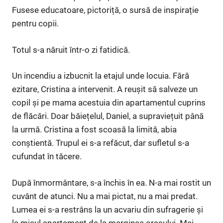
Fusese educatoare, pictoriță, o sursă de inspirație
pentru copii.
Totul s-a năruit într-o zi fatidică.
Un incendiu a izbucnit la etajul unde locuia. Fără
ezitare, Cristina a intervenit. A reușit să salveze un
copil și pe mama acestuia din apartamentul cuprins
de flăcări. Doar băiețelul, Daniel, a supraviețuit până
la urmă. Cristina a fost scoasă la limită, abia
conștientă. Trupul ei s-a refăcut, dar sufletul s-a
cufundat în tăcere.
După înmormântare, s-a închis în ea. N-a mai rostit un
cuvânt de atunci. Nu a mai pictat, nu a mai predat.
Lumea ei s-a restrâns la un acvariu din sufragerie și
la micul apartament de la marginea orașului. Mai