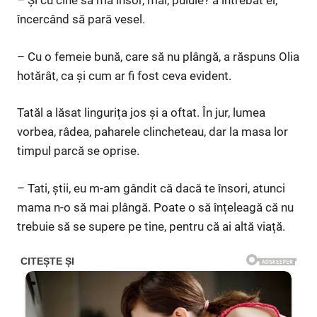
– Și cu cine să mă însor, măi, puiule? a întrebat el,
încercând să pară vesel.
– Cu o femeie bună, care să nu plângă, a răspuns Olia
hotărât, ca și cum ar fi fost ceva evident.
Tatăl a lăsat lingurița jos și a oftat. În jur, lumea
vorbea, râdea, paharele clincheteau, dar la masa lor
timpul parcă se oprise.
– Tati, știi, eu m-am gândit că dacă te însori, atunci
mama n-o să mai plângă. Poate o să înțeleagă că nu
trebuie să se supere pe tine, pentru că ai altă viață.