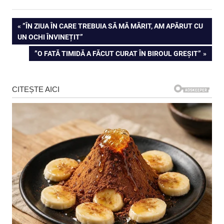
Navigare
PREVIOUS
”ÎN ZIUA ÎN CARE TREBUIA SĂ MĂ MĂRIT, AM APĂRUT CU
POST:
UN OCHI ÎNVINEȚIT”
în
NEXT
”O FATĂ TIMIDĂ A FĂCUT CURAT ÎN BIROUL GREȘIT”
articole
POST: