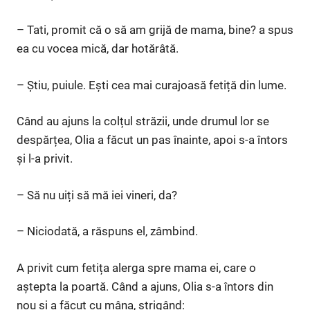
– Tati, promit că o să am grijă de mama, bine? a spus
ea cu vocea mică, dar hotărâtă.
– Știu, puiule. Ești cea mai curajoasă fetiță din lume.
Când au ajuns la colțul străzii, unde drumul lor se
despărțea, Olia a făcut un pas înainte, apoi s-a întors
și l-a privit.
– Să nu uiți să mă iei vineri, da?
– Niciodată, a răspuns el, zâmbind.
A privit cum fetița alerga spre mama ei, care o
aștepta la poartă. Când a ajuns, Olia s-a întors din
nou și a făcut cu mâna, strigând: