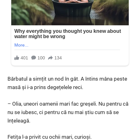
Bărbatul a simțit un nod în gât. A întins mâna peste
masă și i-a prins degețelele reci.
– Olia, uneori oamenii mari fac greșeli. Nu pentru că
nu se iubesc, ci pentru că nu mai știu cum să se
înțeleagă.
Fetița l-a privit cu ochii mari, curioși.