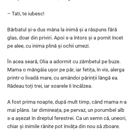
– Tati, te iubesc!
Bărbatul și-a dus mâna la inimă și a răspuns fără
glas, doar din priviri. Apoi s-a întors și a pornit încet
pe alee, cu inima plină și ochii umezi.
În acea seară, Olia a adormit cu zâmbetul pe buze.
Mama o mângâia ușor pe păr, iar fetița, în vis, alerga
printr-o livadă mare, cu amândoi părinții lângă ea.
Râdeau toți trei, iar soarele îi încălzea.
A fost prima noapte, după mult timp, când mama n-a
mai plâns. Iar dimineața, pe pervaz, un porumbel alb
s-a așezat în dreptul ferestrei. Ca un semn că, uneori,
chiar și inimile rănite pot învăța din nou să zboare.