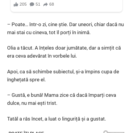
– Poate… într-o zi, cine știe. Dar uneori, chiar dacă nu
mai stai cu cineva, tot îl porți în inimă.
Olia a tăcut. A înțeles doar jumătate, dar a simțit că
era ceva adevărat în vorbele lui.
Apoi, ca să schimbe subiectul, și-a împins cupa de
înghețată spre el.
– Gustă, e bună! Mama zice că dacă împarți ceva
dulce, nu mai ești trist.
Tatăl a râs încet, a luat o linguriță și a gustat.