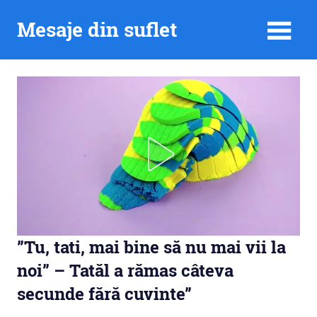
Skip
Mesaje din suflet
to
content
”Tu, tati, mai bine să nu mai vii la
noi” – Tatăl a rămas câteva
secunde fără cuvinte”